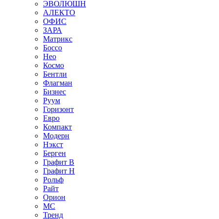
ЭВОЛЮШН
АЛЕКТО
ОФИС
ЗАРА
Матрикс
Боссо
Нео
Космо
Бентли
Флагман
Бизнес
Руум
Горизонт
Евро
Компакт
Модерн
Нэкст
Берген
Графит В
Графит Н
Рольф
Райт
Орион
МС
Тренд