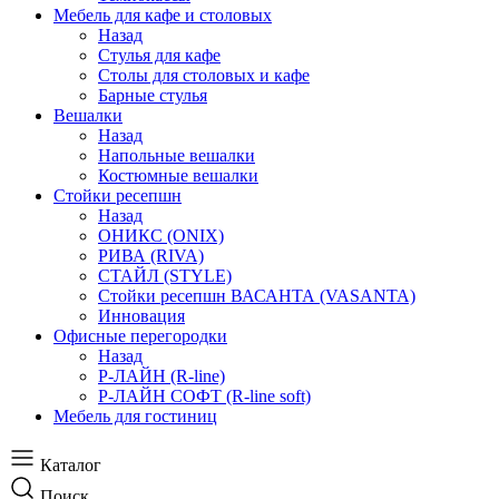
Мебель для кафе и столовых
Назад
Стулья для кафе
Столы для столовых и кафе
Барные стулья
Вешалки
Назад
Напольные вешалки
Костюмные вешалки
Стойки ресепшн
Назад
ОНИКС (ONIX)
РИВА (RIVA)
СТАЙЛ (STYLE)
Стойки ресепшн ВАСАНТА (VASANTA)
Инновация
Офисные перегородки
Назад
Р-ЛАЙН (R-line)
Р-ЛАЙН СОФТ (R-line soft)
Мебель для гостиниц
Каталог
Поиск