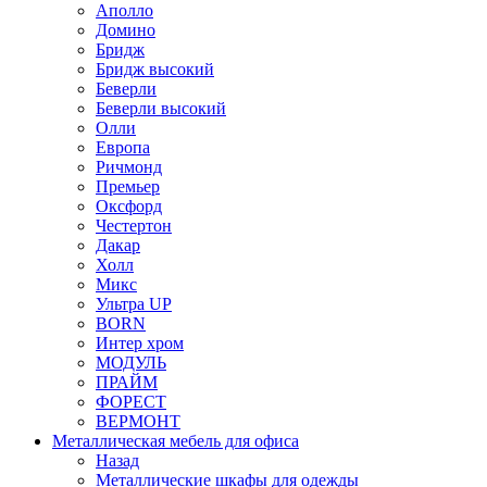
Аполло
Домино
Бридж
Бридж высокий
Беверли
Беверли высокий
Олли
Европа
Ричмонд
Премьер
Оксфорд
Честертон
Дакар
Холл
Микс
Ультра UP
BORN
Интер хром
МОДУЛЬ
ПРАЙМ
ФОРЕСТ
ВЕРМОНТ
Металлическая мебель для офиса
Назад
Металлические шкафы для одежды