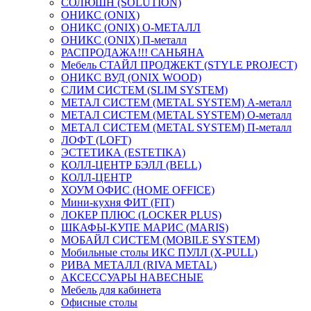
СОЛЮШН (SOLUTION)
ОНИКС (ONIX)
ОНИКС (ONIX) O-МЕТАЛЛ
ОНИКС (ONIX) П-металл
РАСПРОДАЖА!!! САНЬЯНА
Мебель СТАЙЛ ПРОДЖЕКТ (STYLE PROJECT)
ОНИКС ВУД (ONIX WOOD)
СЛИМ СИСТЕМ (SLIM SYSTEM)
МЕТАЛ СИСТЕМ (METAL SYSTEM) А-металл
МЕТАЛ СИСТЕМ (METAL SYSTEM) О-металл
МЕТАЛ СИСТЕМ (METAL SYSTEM) П-металл
ЛОФТ (LOFT)
ЭСТЕТИКА (ESTETIKA)
КОЛЛ-ЦЕНТР БЭЛЛ (BELL)
КОЛЛ-ЦЕНТР
ХОУМ ОФИС (HOME OFFICE)
Мини-кухня ФИТ (FIT)
ЛОКЕР ПЛЮС (LOCKER PLUS)
ШКАФЫ-КУПЕ МАРИС (MARIS)
МОБАЙЛ СИСТЕМ (MOBILE SYSTEM)
Мобильные столы ИКС ПУЛЛ (X-PULL)
РИВА МЕТАЛЛ (RIVA METAL)
АКСЕССУАРЫ НАВЕСНЫЕ
Мебель для кабинета
Офисные столы