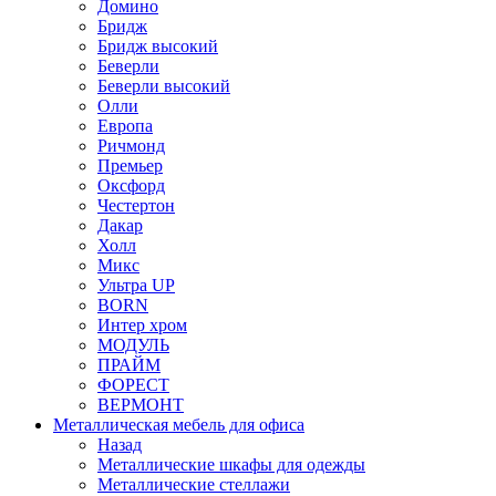
Домино
Бридж
Бридж высокий
Беверли
Беверли высокий
Олли
Европа
Ричмонд
Премьер
Оксфорд
Честертон
Дакар
Холл
Микс
Ультра UP
BORN
Интер хром
МОДУЛЬ
ПРАЙМ
ФОРЕСТ
ВЕРМОНТ
Металлическая мебель для офиса
Назад
Металлические шкафы для одежды
Металлические стеллажи