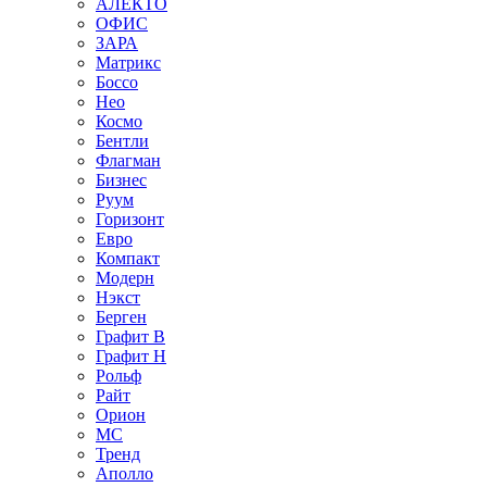
АЛЕКТО
ОФИС
ЗАРА
Матрикс
Боссо
Нео
Космо
Бентли
Флагман
Бизнес
Руум
Горизонт
Евро
Компакт
Модерн
Нэкст
Берген
Графит В
Графит Н
Рольф
Райт
Орион
МС
Тренд
Аполло