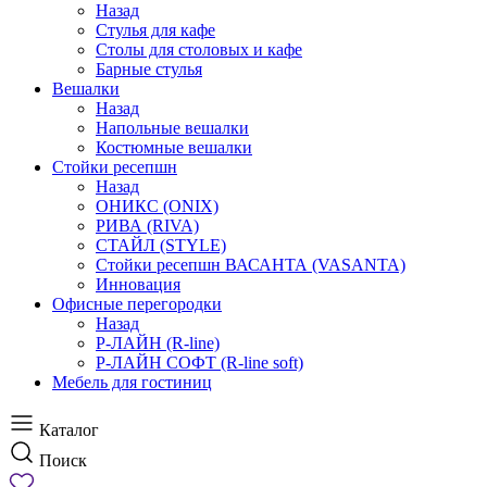
Назад
Стулья для кафе
Столы для столовых и кафе
Барные стулья
Вешалки
Назад
Напольные вешалки
Костюмные вешалки
Стойки ресепшн
Назад
ОНИКС (ONIX)
РИВА (RIVA)
СТАЙЛ (STYLE)
Стойки ресепшн ВАСАНТА (VASANTA)
Инновация
Офисные перегородки
Назад
Р-ЛАЙН (R-line)
Р-ЛАЙН СОФТ (R-line soft)
Мебель для гостиниц
Каталог
Поиск