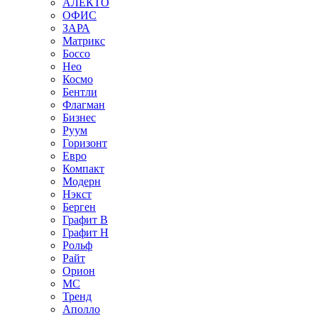
АЛЕКТО
ОФИС
ЗАРА
Матрикс
Боссо
Нео
Космо
Бентли
Флагман
Бизнес
Руум
Горизонт
Евро
Компакт
Модерн
Нэкст
Берген
Графит В
Графит Н
Рольф
Райт
Орион
МС
Тренд
Аполло