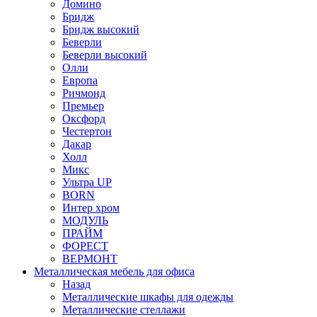
Домино
Бридж
Бридж высокий
Беверли
Беверли высокий
Олли
Европа
Ричмонд
Премьер
Оксфорд
Честертон
Дакар
Холл
Микс
Ультра UP
BORN
Интер хром
МОДУЛЬ
ПРАЙМ
ФОРЕСТ
ВЕРМОНТ
Металлическая мебель для офиса
Назад
Металлические шкафы для одежды
Металлические стеллажи