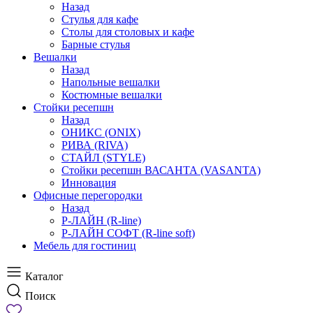
Назад
Стулья для кафе
Столы для столовых и кафе
Барные стулья
Вешалки
Назад
Напольные вешалки
Костюмные вешалки
Стойки ресепшн
Назад
ОНИКС (ONIX)
РИВА (RIVA)
СТАЙЛ (STYLE)
Стойки ресепшн ВАСАНТА (VASANTA)
Инновация
Офисные перегородки
Назад
Р-ЛАЙН (R-line)
Р-ЛАЙН СОФТ (R-line soft)
Мебель для гостиниц
Каталог
Поиск