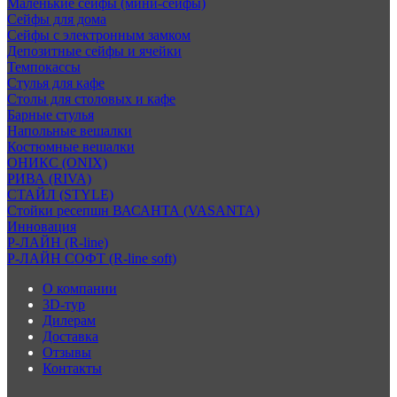
Маленькие сейфы (мини-сейфы)
Сейфы для дома
Сейфы с электронным замком
Депозитные сейфы и ячейки
Темпокассы
Стулья для кафе
Столы для столовых и кафе
Барные стулья
Напольные вешалки
Костюмные вешалки
ОНИКС (ONIX)
РИВА (RIVA)
СТАЙЛ (STYLE)
Стойки ресепшн ВАСАНТА (VASANTA)
Инновация
Р-ЛАЙН (R-line)
Р-ЛАЙН СОФТ (R-line soft)
О компании
3D-тур
Дилерам
Доставка
Отзывы
Контакты