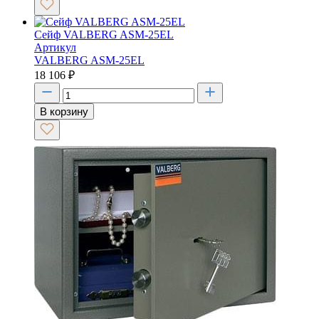
Сейф VALBERG ASM-25EL
Артикул
VALBERG ASM-25EL
18 106
₽
В корзину