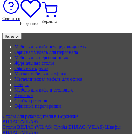
Связаться
Корзина
Избранное
Каталог
Мебель для кабинета руководителя
Офисная мебель для персонала
Мебель для переговорных
Журнальные столы
Офисные кресла
Мягкая мебель для офиса
Металлическая мебель для офиса
Сейфы
Мебель для кафе и столовых
Вешалки
Стойки ресепшн
Офисные перегородки
Столы для руководителя в Воронеже
ВИЛАС (VILAS)
Столы ВИЛАС (VILAS)
Тумбы ВИЛАС (VILAS)
Шкафы
ВИЛАС (VILAS)