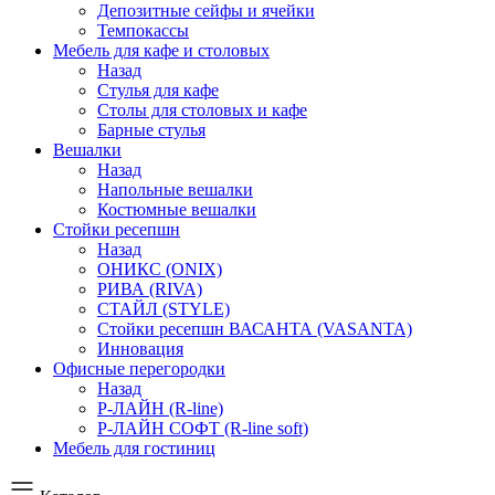
Депозитные сейфы и ячейки
Темпокассы
Мебель для кафе и столовых
Назад
Стулья для кафе
Столы для столовых и кафе
Барные стулья
Вешалки
Назад
Напольные вешалки
Костюмные вешалки
Стойки ресепшн
Назад
ОНИКС (ONIX)
РИВА (RIVA)
СТАЙЛ (STYLE)
Стойки ресепшн ВАСАНТА (VASANTA)
Инновация
Офисные перегородки
Назад
Р-ЛАЙН (R-line)
Р-ЛАЙН СОФТ (R-line soft)
Мебель для гостиниц