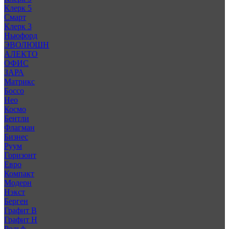
Клерк 5
Смарт
Клерк 3
Ньюфорд
ЭВОЛЮШН
АЛЕКТО
ОФИС
ЗАРА
Матрикс
Боссо
Нео
Космо
Бентли
Флагман
Бизнес
Руум
Горизонт
Евро
Компакт
Модерн
Нэкст
Берген
Графит В
Графит Н
Рольф