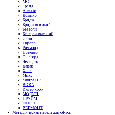
МС
Тренд
Аполло
Домино
Бридж
Бридж высокий
Беверли
Беверли высокий
Олли
Европа
Ричмонд
Премьер
Оксфорд
Честертон
Дакар
Холл
Микс
Ультра UP
BORN
Интер хром
МОДУЛЬ
ПРАЙМ
ФОРЕСТ
ВЕРМОНТ
Металлическая мебель для офиса