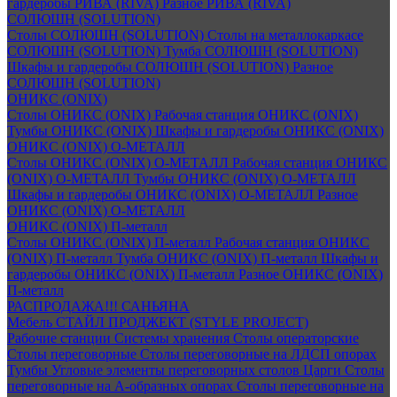
гардеробы РИВА (RIVA)
Разное РИВА (RIVA)
СОЛЮШН (SOLUTION)
Столы СОЛЮШН (SOLUTION)
Столы на металлокаркасе
СОЛЮШН (SOLUTION)
Тумба СОЛЮШН (SOLUTION)
Шкафы и гардеробы СОЛЮШН (SOLUTION)
Разное
СОЛЮШН (SOLUTION)
ОНИКС (ONIX)
Столы ОНИКС (ONIX)
Рабочая станция ОНИКС (ONIX)
Тумбы ОНИКС (ONIX)
Шкафы и гардеробы ОНИКС (ONIX)
ОНИКС (ONIX) O-МЕТАЛЛ
Столы ОНИКС (ONIX) O-МЕТАЛЛ
Рабочая станция ОНИКС
(ONIX) O-МЕТАЛЛ
Тумбы ОНИКС (ONIX) O-МЕТАЛЛ
Шкафы и гардеробы ОНИКС (ONIX) O-МЕТАЛЛ
Разное
ОНИКС (ONIX) O-МЕТАЛЛ
ОНИКС (ONIX) П-металл
Столы ОНИКС (ONIX) П-металл
Рабочая станция ОНИКС
(ONIX) П-металл
Тумба ОНИКС (ONIX) П-металл
Шкафы и
гардеробы ОНИКС (ONIX) П-металл
Разное ОНИКС (ONIX)
П-металл
РАСПРОДАЖА!!! САНЬЯНА
Мебель СТАЙЛ ПРОДЖЕКТ (STYLE PROJECT)
Рабочие станции
Системы хранения
Столы операторские
Столы переговорные
Столы переговорные на ЛДСП опорах
Тумбы
Угловые элементы переговорных столов
Царги
Столы
переговорные на А-образных опорах
Столы переговорные на