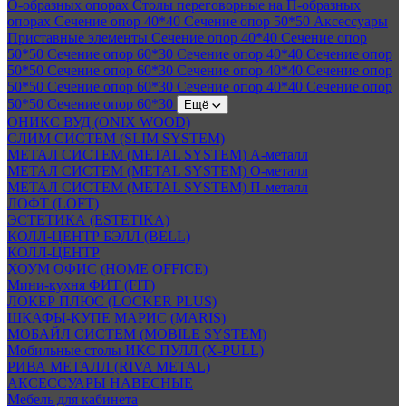
О-образных опорах
Столы переговорные на П-образных
опорах
Сечение опор 40*40
Сечение опор 50*50
Аксессуары
Приставные элементы
Сечение опор 40*40
Сечение опор
50*50
Сечение опор 60*30
Сечение опор 40*40
Сечение опор
50*50
Сечение опор 60*30
Сечение опор 40*40
Сечение опор
50*50
Сечение опор 60*30
Сечение опор 40*40
Сечение опор
50*50
Сечение опор 60*30
Ещё
ОНИКС ВУД (ONIX WOOD)
СЛИМ СИСТЕМ (SLIM SYSTEM)
МЕТАЛ СИСТЕМ (METAL SYSTEM) А-металл
МЕТАЛ СИСТЕМ (METAL SYSTEM) О-металл
МЕТАЛ СИСТЕМ (METAL SYSTEM) П-металл
ЛОФТ (LOFT)
ЭСТЕТИКА (ESTETIKA)
КОЛЛ-ЦЕНТР БЭЛЛ (BELL)
КОЛЛ-ЦЕНТР
ХОУМ ОФИС (HOME OFFICE)
Мини-кухня ФИТ (FIT)
ЛОКЕР ПЛЮС (LOCKER PLUS)
ШКАФЫ-КУПЕ МАРИС (MARIS)
МОБАЙЛ СИСТЕМ (MOBILE SYSTEM)
Мобильные столы ИКС ПУЛЛ (X-PULL)
РИВА МЕТАЛЛ (RIVA METAL)
АКСЕССУАРЫ НАВЕСНЫЕ
Мебель для кабинета