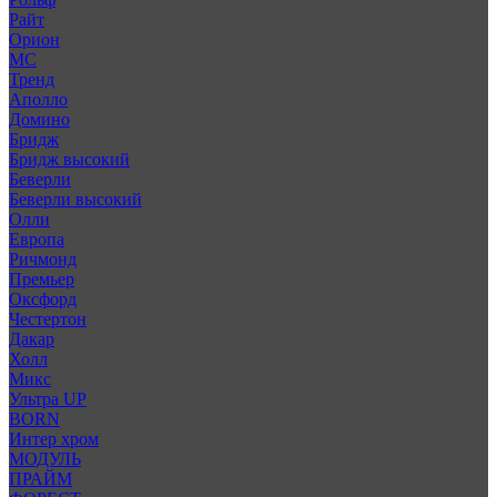
Райт
Орион
МС
Тренд
Аполло
Домино
Бридж
Бридж высокий
Беверли
Беверли высокий
Олли
Европа
Ричмонд
Премьер
Оксфорд
Честертон
Дакар
Холл
Микс
Ультра UP
BORN
Интер хром
МОДУЛЬ
ПРАЙМ