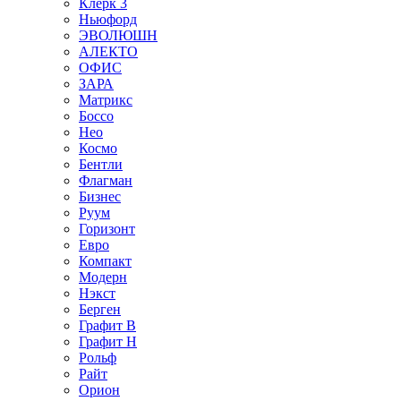
Клерк 3
Ньюфорд
ЭВОЛЮШН
АЛЕКТО
ОФИС
ЗАРА
Матрикс
Боссо
Нео
Космо
Бентли
Флагман
Бизнес
Руум
Горизонт
Евро
Компакт
Модерн
Нэкст
Берген
Графит В
Графит Н
Рольф
Райт
Орион