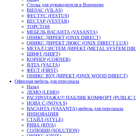
Столы для руководителя в Воронеже
ВИЛАС (VILAS)
ФЕСТУС (FESTUS)
ВЕСТАР (VESTAR)
ТОРСТОН
МЕБЕЛЬ ВАСАНТА (VASANTA)
ОНИКС ДИРЕКТ (ONIX DIRECT)
ОНИКС ДИРЕКТ ЛЮКС (ONIX DIRECT LUX)
МЕТАЛ СИСТЕМ ДИРЕКТ (METAL SYSTEM DIR
ШИФТ (SHIFT)
КОРНЕР (CORNER)
ЯЛТА (YALTA)
ФЁСТ (FIRST)
ОНИКС ВУД ДИРЕКТ (ONIX WOOD DIRECT)
Офисная мебель для персонала
Назад
ЛЕМО (LEMO)
РАСПРОДАЖА!!! ПАБЛИК КОМФОРТ (PUBLIC 
НОВА С (NOVA S)
ВАСАНТА (VASANTA) мебель для персонала
ИННОВАЦИЯ
СТАЙЛ (STYLE)
РИВА (RIVA)
СОЛЮШН (SOLUTION)
ОНИКС (ONIX)