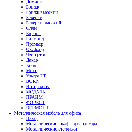
Домино
Бридж
Бридж высокий
Беверли
Беверли высокий
Олли
Европа
Ричмонд
Премьер
Оксфорд
Честертон
Дакар
Холл
Микс
Ультра UP
BORN
Интер хром
МОДУЛЬ
ПРАЙМ
ФОРЕСТ
ВЕРМОНТ
Металлическая мебель для офиса
Назад
Металлические шкафы для одежды
Металлические стеллажи