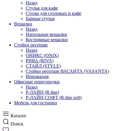
Назад
Стулья для кафе
Столы для столовых и кафе
Барные стулья
Вешалки
Назад
Напольные вешалки
Костюмные вешалки
Стойки ресепшн
Назад
ОНИКС (ONIX)
РИВА (RIVA)
СТАЙЛ (STYLE)
Стойки ресепшн ВАСАНТА (VASANTA)
Инновация
Офисные перегородки
Назад
Р-ЛАЙН (R-line)
Р-ЛАЙН СОФТ (R-line soft)
Мебель для гостиниц
Каталог
Поиск