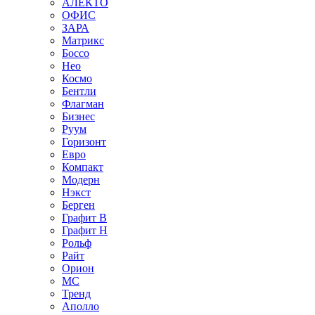
АЛЕКТО
ОФИС
ЗАРА
Матрикс
Боссо
Нео
Космо
Бентли
Флагман
Бизнес
Руум
Горизонт
Евро
Компакт
Модерн
Нэкст
Берген
Графит В
Графит Н
Рольф
Райт
Орион
МС
Тренд
Аполло