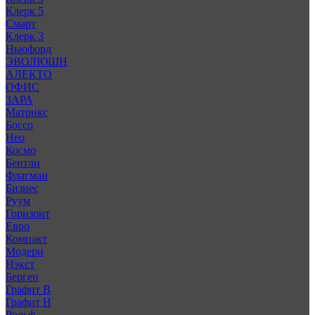
Клерк 5
Смарт
Клерк 3
Ньюфорд
ЭВОЛЮШН
АЛЕКТО
ОФИС
ЗАРА
Матрикс
Боссо
Нео
Космо
Бентли
Флагман
Бизнес
Руум
Горизонт
Евро
Компакт
Модерн
Нэкст
Берген
Графит В
Графит Н
Рольф