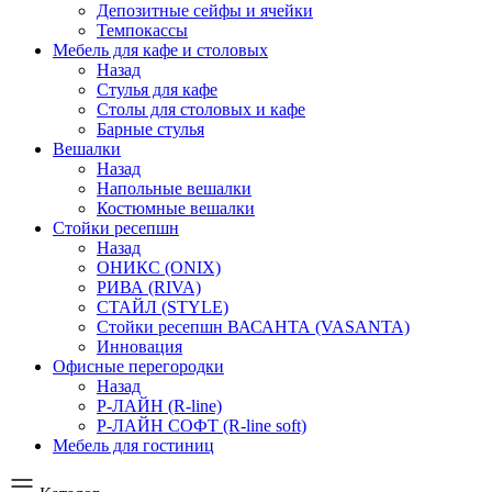
Депозитные сейфы и ячейки
Темпокассы
Мебель для кафе и столовых
Назад
Стулья для кафе
Столы для столовых и кафе
Барные стулья
Вешалки
Назад
Напольные вешалки
Костюмные вешалки
Стойки ресепшн
Назад
ОНИКС (ONIX)
РИВА (RIVA)
СТАЙЛ (STYLE)
Стойки ресепшн ВАСАНТА (VASANTA)
Инновация
Офисные перегородки
Назад
Р-ЛАЙН (R-line)
Р-ЛАЙН СОФТ (R-line soft)
Мебель для гостиниц