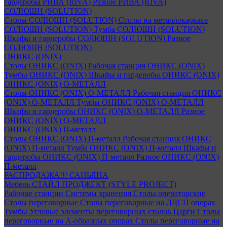
гардеробы РИВА (RIVA)
Разное РИВА (RIVA)
СОЛЮШН (SOLUTION)
Столы СОЛЮШН (SOLUTION)
Столы на металлокаркасе
СОЛЮШН (SOLUTION)
Тумба СОЛЮШН (SOLUTION)
Шкафы и гардеробы СОЛЮШН (SOLUTION)
Разное
СОЛЮШН (SOLUTION)
ОНИКС (ONIX)
Столы ОНИКС (ONIX)
Рабочая станция ОНИКС (ONIX)
Тумбы ОНИКС (ONIX)
Шкафы и гардеробы ОНИКС (ONIX)
ОНИКС (ONIX) O-МЕТАЛЛ
Столы ОНИКС (ONIX) O-МЕТАЛЛ
Рабочая станция ОНИКС
(ONIX) O-МЕТАЛЛ
Тумбы ОНИКС (ONIX) O-МЕТАЛЛ
Шкафы и гардеробы ОНИКС (ONIX) O-МЕТАЛЛ
Разное
ОНИКС (ONIX) O-МЕТАЛЛ
ОНИКС (ONIX) П-металл
Столы ОНИКС (ONIX) П-металл
Рабочая станция ОНИКС
(ONIX) П-металл
Тумба ОНИКС (ONIX) П-металл
Шкафы и
гардеробы ОНИКС (ONIX) П-металл
Разное ОНИКС (ONIX)
П-металл
РАСПРОДАЖА!!! САНЬЯНА
Мебель СТАЙЛ ПРОДЖЕКТ (STYLE PROJECT)
Рабочие станции
Системы хранения
Столы операторские
Столы переговорные
Столы переговорные на ЛДСП опорах
Тумбы
Угловые элементы переговорных столов
Царги
Столы
переговорные на А-образных опорах
Столы переговорные на