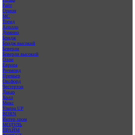
Райт
Орион
МС
Тренд
Аполло
Домино
Бридж
Бридж высокий
Беверли
Беверли высокий
Олли
Европа
Ричмонд
Премьер
Оксфорд
Честертон
Дакар
Холл
Микс
Ультра UP
BORN
Интер хром
МОДУЛЬ
ПРАЙМ