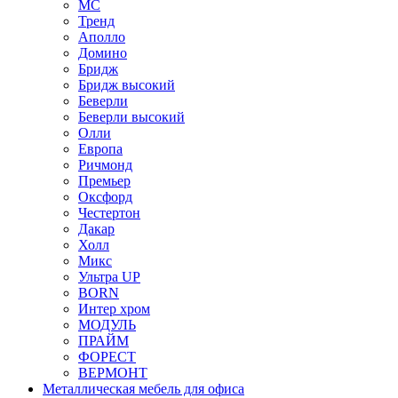
МС
Тренд
Аполло
Домино
Бридж
Бридж высокий
Беверли
Беверли высокий
Олли
Европа
Ричмонд
Премьер
Оксфорд
Честертон
Дакар
Холл
Микс
Ультра UP
BORN
Интер хром
МОДУЛЬ
ПРАЙМ
ФОРЕСТ
ВЕРМОНТ
Металлическая мебель для офиса