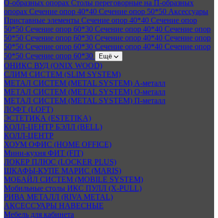
О-образных опорах
Столы переговорные на П-образных
опорах
Сечение опор 40*40
Сечение опор 50*50
Аксессуары
Приставные элементы
Сечение опор 40*40
Сечение опор
50*50
Сечение опор 60*30
Сечение опор 40*40
Сечение опор
50*50
Сечение опор 60*30
Сечение опор 40*40
Сечение опор
50*50
Сечение опор 60*30
Сечение опор 40*40
Сечение опор
50*50
Сечение опор 60*30
Ещё
ОНИКС ВУД (ONIX WOOD)
СЛИМ СИСТЕМ (SLIM SYSTEM)
МЕТАЛ СИСТЕМ (METAL SYSTEM) А-металл
МЕТАЛ СИСТЕМ (METAL SYSTEM) О-металл
МЕТАЛ СИСТЕМ (METAL SYSTEM) П-металл
ЛОФТ (LOFT)
ЭСТЕТИКА (ESTETIKA)
КОЛЛ-ЦЕНТР БЭЛЛ (BELL)
КОЛЛ-ЦЕНТР
ХОУМ ОФИС (HOME OFFICE)
Мини-кухня ФИТ (FIT)
ЛОКЕР ПЛЮС (LOCKER PLUS)
ШКАФЫ-КУПЕ МАРИС (MARIS)
МОБАЙЛ СИСТЕМ (MOBILE SYSTEM)
Мобильные столы ИКС ПУЛЛ (X-PULL)
РИВА МЕТАЛЛ (RIVA METAL)
АКСЕССУАРЫ НАВЕСНЫЕ
Мебель для кабинета