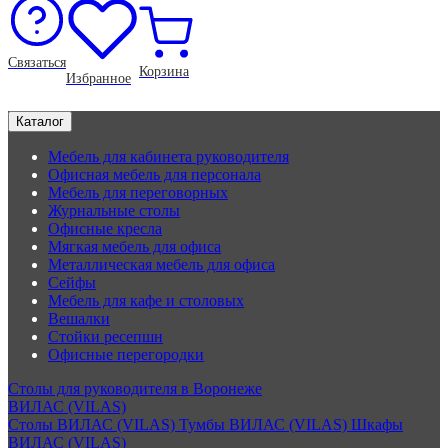
Связаться
Корзина
Избранное
Каталог
Мебель для кабинета руководителя
Офисная мебель для персонала
Мебель для переговорных
Журнальные столы
Офисные кресла
Мягкая мебель для офиса
Металлическая мебель для офиса
Сейфы
Мебель для кафе и столовых
Вешалки
Стойки ресепшн
Офисные перегородки
Столы для руководителя в Воронеже
ВИЛАС (VILAS)
Столы ВИЛАС (VILAS)
Тумбы ВИЛАС (VILAS)
Шкафы
ВИЛАС (VILAS)