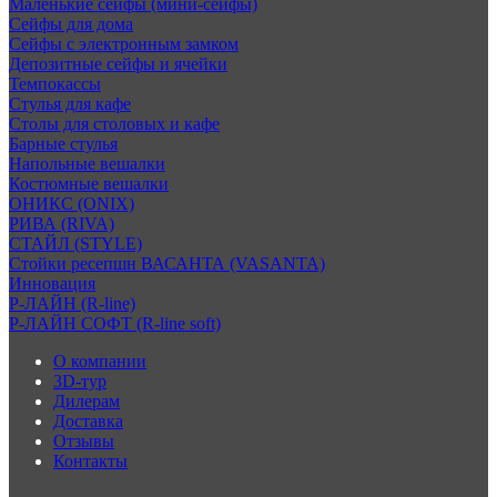
Маленькие сейфы (мини-сейфы)
Сейфы для дома
Сейфы с электронным замком
Депозитные сейфы и ячейки
Темпокассы
Стулья для кафе
Столы для столовых и кафе
Барные стулья
Напольные вешалки
Костюмные вешалки
ОНИКС (ONIX)
РИВА (RIVA)
СТАЙЛ (STYLE)
Стойки ресепшн ВАСАНТА (VASANTA)
Инновация
Р-ЛАЙН (R-line)
Р-ЛАЙН СОФТ (R-line soft)
О компании
3D-тур
Дилерам
Доставка
Отзывы
Контакты