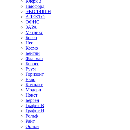
Клерк 3
Ньюфорд
ЭВОЛЮШН
АЛЕКТО
ОФИС
ЗАРА
Матрикс
Боссо
Нео
Космо
Бентли
Флагман
Бизнес
Руум
Горизонт
Евро
Компакт
Модерн
Нэкст
Берген
Графит В
Графит Н
Рольф
Райт
Орион