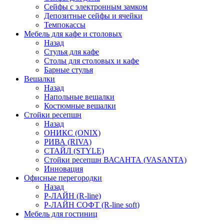
Сейфы с электронным замком
Депозитные сейфы и ячейки
Темпокассы
Мебель для кафе и столовых
Назад
Стулья для кафе
Столы для столовых и кафе
Барные стулья
Вешалки
Назад
Напольные вешалки
Костюмные вешалки
Стойки ресепшн
Назад
ОНИКС (ONIX)
РИВА (RIVA)
СТАЙЛ (STYLE)
Стойки ресепшн ВАСАНТА (VASANTA)
Инновация
Офисные перегородки
Назад
Р-ЛАЙН (R-line)
Р-ЛАЙН СОФТ (R-line soft)
Мебель для гостиниц