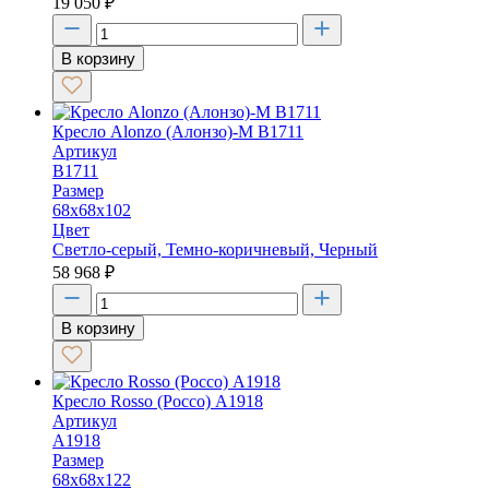
19 050
₽
В корзину
Кресло Alonzo (Алонзо)-M В1711
Артикул
В1711
Размер
68х68х102
Цвет
Светло-серый, Темно-коричневый, Черный
58 968
₽
В корзину
Кресло Rosso (Россо) А1918
Артикул
А1918
Размер
68х68х122