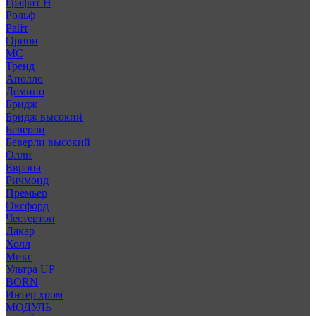
Графит Н
Рольф
Райт
Орион
МС
Тренд
Аполло
Домино
Бридж
Бридж высокий
Беверли
Беверли высокий
Олли
Европа
Ричмонд
Премьер
Оксфорд
Честертон
Дакар
Холл
Микс
Ультра UP
BORN
Интер хром
МОДУЛЬ