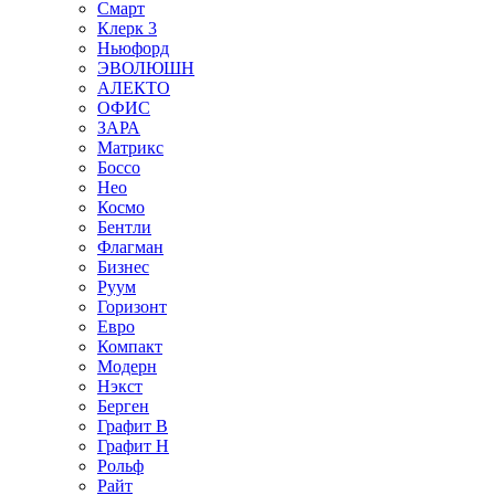
Смарт
Клерк 3
Ньюфорд
ЭВОЛЮШН
АЛЕКТО
ОФИС
ЗАРА
Матрикс
Боссо
Нео
Космо
Бентли
Флагман
Бизнес
Руум
Горизонт
Евро
Компакт
Модерн
Нэкст
Берген
Графит В
Графит Н
Рольф
Райт