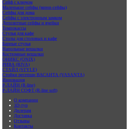
Сейф с ключом
Маленькие сейфы (мини-сейфы)
Сейфы для дома
Сейфы с электронным замком
Депозитные сейфы и ячейки
Темпокассы
Стулья для кафе
Столы для столовых и кафе
Барные стулья
Напольные вешалки
Костюмные вешалки
ОНИКС (ONIX)
РИВА (RIVA)
СТАЙЛ (STYLE)
Стойки ресепшн ВАСАНТА (VASANTA)
Инновация
Р-ЛАЙН (R-line)
Р-ЛАЙН СОФТ (R-line soft)
О компании
3D-тур
Дилерам
Доставка
Отзывы
Контакты