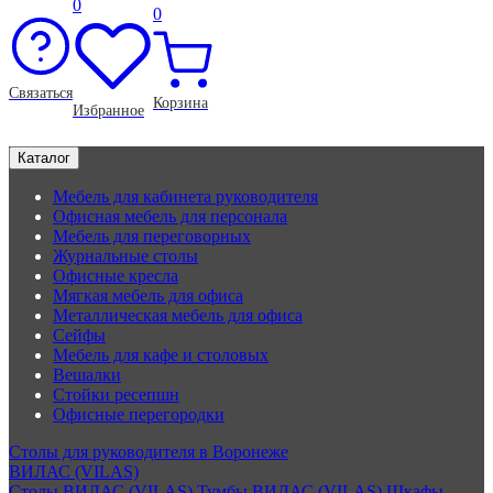
0
0
Связаться
Корзина
Избранное
Каталог
Мебель для кабинета руководителя
Офисная мебель для персонала
Мебель для переговорных
Журнальные столы
Офисные кресла
Мягкая мебель для офиса
Металлическая мебель для офиса
Сейфы
Мебель для кафе и столовых
Вешалки
Стойки ресепшн
Офисные перегородки
Столы для руководителя в Воронеже
ВИЛАС (VILAS)
Столы ВИЛАС (VILAS)
Тумбы ВИЛАС (VILAS)
Шкафы