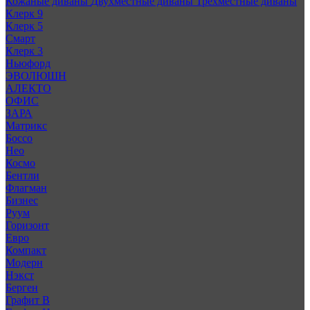
Кожаные диваны
Двухместные диваны
Трехместные диваны
Клерк 9
Клерк 5
Смарт
Клерк 3
Ньюфорд
ЭВОЛЮШН
АЛЕКТО
ОФИС
ЗАРА
Матрикс
Боссо
Нео
Космо
Бентли
Флагман
Бизнес
Руум
Горизонт
Евро
Компакт
Модерн
Нэкст
Берген
Графит В