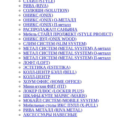
СТАЙЛ (STYLE)
РИВА (RIVA)
СОЛЮШН (SOLUTION)
ОНИКС (ONIX)
ОНИКС (ONIX) O-МЕТАЛЛ
ОНИКС (ONIX) П-металл
РАСПРОДАЖА!!! САНЬЯНА
Мебель СТАЙЛ ПРОДЖЕКТ (STYLE PROJECT)
ОНИКС ВУД (ONIX WOOD)
СЛИМ СИСТЕМ (SLIM SYSTEM)
МЕТАЛ СИСТЕМ (METAL SYSTEM) А-металл
МЕТАЛ СИСТЕМ (METAL SYSTEM) О-металл
МЕТАЛ СИСТЕМ (METAL SYSTEM) П-металл
ЛОФТ (LOFT)
ЭСТЕТИКА (ESTETIKA)
КОЛЛ-ЦЕНТР БЭЛЛ (BELL)
КОЛЛ-ЦЕНТР
ХОУМ ОФИС (HOME OFFICE)
Мини-кухня ФИТ (FIT)
ЛОКЕР ПЛЮС (LOCKER PLUS)
ШКАФЫ-КУПЕ МАРИС (MARIS)
МОБАЙЛ СИСТЕМ (MOBILE SYSTEM)
Мобильные столы ИКС ПУЛЛ (X-PULL)
РИВА МЕТАЛЛ (RIVA METAL)
АКСЕССУАРЫ НАВЕСНЫЕ