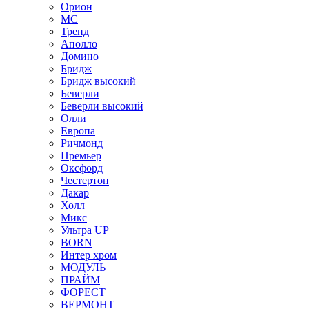
Орион
МС
Тренд
Аполло
Домино
Бридж
Бридж высокий
Беверли
Беверли высокий
Олли
Европа
Ричмонд
Премьер
Оксфорд
Честертон
Дакар
Холл
Микс
Ультра UP
BORN
Интер хром
МОДУЛЬ
ПРАЙМ
ФОРЕСТ
ВЕРМОНТ