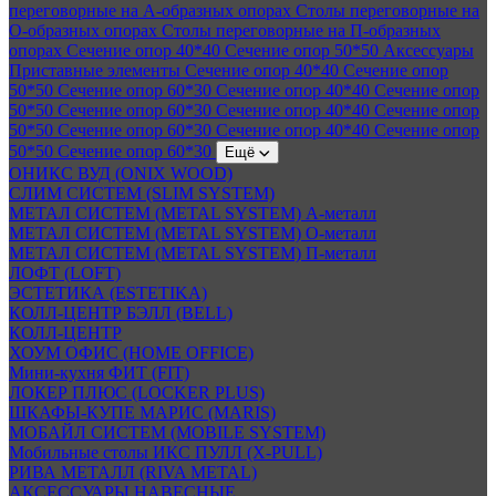
переговорные на А-образных опорах
Столы переговорные на
О-образных опорах
Столы переговорные на П-образных
опорах
Сечение опор 40*40
Сечение опор 50*50
Аксессуары
Приставные элементы
Сечение опор 40*40
Сечение опор
50*50
Сечение опор 60*30
Сечение опор 40*40
Сечение опор
50*50
Сечение опор 60*30
Сечение опор 40*40
Сечение опор
50*50
Сечение опор 60*30
Сечение опор 40*40
Сечение опор
50*50
Сечение опор 60*30
Ещё
ОНИКС ВУД (ONIX WOOD)
СЛИМ СИСТЕМ (SLIM SYSTEM)
МЕТАЛ СИСТЕМ (METAL SYSTEM) А-металл
МЕТАЛ СИСТЕМ (METAL SYSTEM) О-металл
МЕТАЛ СИСТЕМ (METAL SYSTEM) П-металл
ЛОФТ (LOFT)
ЭСТЕТИКА (ESTETIKA)
КОЛЛ-ЦЕНТР БЭЛЛ (BELL)
КОЛЛ-ЦЕНТР
ХОУМ ОФИС (HOME OFFICE)
Мини-кухня ФИТ (FIT)
ЛОКЕР ПЛЮС (LOCKER PLUS)
ШКАФЫ-КУПЕ МАРИС (MARIS)
МОБАЙЛ СИСТЕМ (MOBILE SYSTEM)
Мобильные столы ИКС ПУЛЛ (X-PULL)
РИВА МЕТАЛЛ (RIVA METAL)
АКСЕССУАРЫ НАВЕСНЫЕ