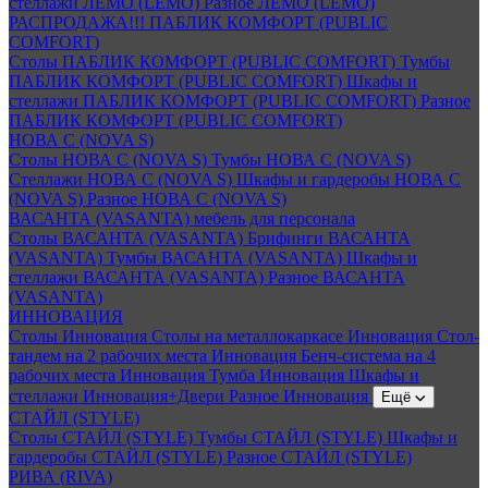
стеллажи ЛЕМО (LEMO)
Разное ЛЕМО (LEMO)
РАСПРОДАЖА!!! ПАБЛИК КОМФОРТ (PUBLIC
COMFORT)
Столы ПАБЛИК КОМФОРТ (PUBLIC COMFORT)
Тумбы
ПАБЛИК КОМФОРТ (PUBLIC COMFORT)
Шкафы и
стеллажи ПАБЛИК КОМФОРТ (PUBLIC COMFORT)
Разное
ПАБЛИК КОМФОРТ (PUBLIC COMFORT)
НОВА С (NOVA S)
Столы НОВА С (NOVA S)
Тумбы НОВА С (NOVA S)
Стеллажи НОВА С (NOVA S)
Шкафы и гардеробы НОВА С
(NOVA S)
Разное НОВА С (NOVA S)
ВАСАНТА (VASANTA) мебель для персонала
Столы ВАСАНТА (VASANTA)
Брифинги ВАСАНТА
(VASANTA)
Тумбы ВАСАНТА (VASANTA)
Шкафы и
стеллажи ВАСАНТА (VASANTA)
Разное ВАСАНТА
(VASANTA)
ИННОВАЦИЯ
Столы Инновация
Столы на металлокаркасе Инновация
Стол-
тандем на 2 рабочих места Инновация
Бенч-система на 4
рабочих места Инновация
Тумба Инновация
Шкафы и
стеллажи Инновация+Двери
Разное Инновация
Ещё
СТАЙЛ (STYLE)
Столы СТАЙЛ (STYLE)
Тумбы СТАЙЛ (STYLE)
Шкафы и
гардеробы СТАЙЛ (STYLE)
Разное СТАЙЛ (STYLE)
РИВА (RIVA)