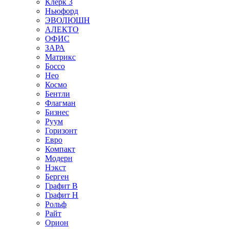
Клерк 3
Ньюфорд
ЭВОЛЮШН
АЛЕКТО
ОФИС
ЗАРА
Матрикс
Боссо
Нео
Космо
Бентли
Флагман
Бизнес
Руум
Горизонт
Евро
Компакт
Модерн
Нэкст
Берген
Графит В
Графит Н
Рольф
Райт
Орион