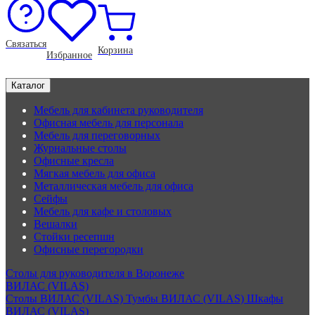
Связаться
Корзина
Избранное
Каталог
Мебель для кабинета руководителя
Офисная мебель для персонала
Мебель для переговорных
Журнальные столы
Офисные кресла
Мягкая мебель для офиса
Металлическая мебель для офиса
Сейфы
Мебель для кафе и столовых
Вешалки
Стойки ресепшн
Офисные перегородки
Столы для руководителя в Воронеже
ВИЛАС (VILAS)
Столы ВИЛАС (VILAS)
Тумбы ВИЛАС (VILAS)
Шкафы
ВИЛАС (VILAS)