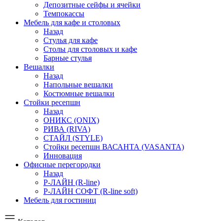
Депозитные сейфы и ячейки
Темпокассы
Мебель для кафе и столовых
Назад
Стулья для кафе
Столы для столовых и кафе
Барные стулья
Вешалки
Назад
Напольные вешалки
Костюмные вешалки
Стойки ресепшн
Назад
ОНИКС (ONIX)
РИВА (RIVA)
СТАЙЛ (STYLE)
Стойки ресепшн ВАСАНТА (VASANTA)
Инновация
Офисные перегородки
Назад
Р-ЛАЙН (R-line)
Р-ЛАЙН СОФТ (R-line soft)
Мебель для гостиниц