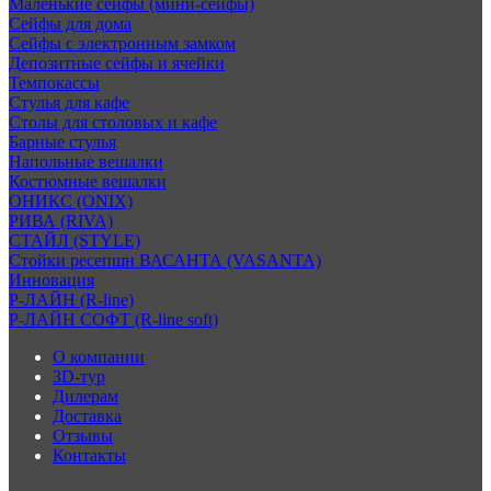
Маленькие сейфы (мини-сейфы)
Сейфы для дома
Сейфы с электронным замком
Депозитные сейфы и ячейки
Темпокассы
Стулья для кафе
Столы для столовых и кафе
Барные стулья
Напольные вешалки
Костюмные вешалки
ОНИКС (ONIX)
РИВА (RIVA)
СТАЙЛ (STYLE)
Стойки ресепшн ВАСАНТА (VASANTA)
Инновация
Р-ЛАЙН (R-line)
Р-ЛАЙН СОФТ (R-line soft)
О компании
3D-тур
Дилерам
Доставка
Отзывы
Контакты