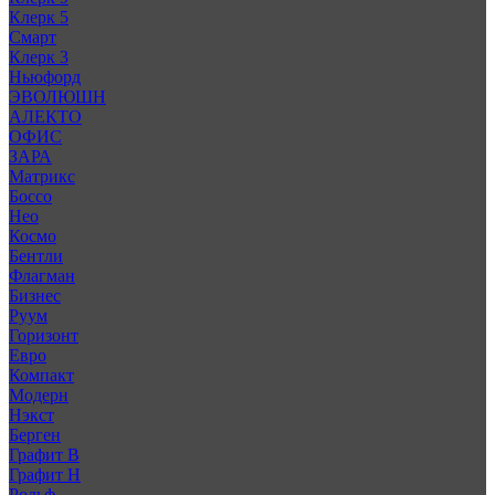
Клерк 5
Смарт
Клерк 3
Ньюфорд
ЭВОЛЮШН
АЛЕКТО
ОФИС
ЗАРА
Матрикс
Боссо
Нео
Космо
Бентли
Флагман
Бизнес
Руум
Горизонт
Евро
Компакт
Модерн
Нэкст
Берген
Графит В
Графит Н
Рольф