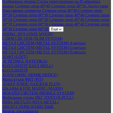
О-образных опорах
Столы переговорные на П-образных
опорах
Сечение опор 40*40
Сечение опор 50*50
Аксессуары
Приставные элементы
Сечение опор 40*40
Сечение опор
50*50
Сечение опор 60*30
Сечение опор 40*40
Сечение опор
50*50
Сечение опор 60*30
Сечение опор 40*40
Сечение опор
50*50
Сечение опор 60*30
Сечение опор 40*40
Сечение опор
50*50
Сечение опор 60*30
Ещё
ОНИКС ВУД (ONIX WOOD)
СЛИМ СИСТЕМ (SLIM SYSTEM)
МЕТАЛ СИСТЕМ (METAL SYSTEM) А-металл
МЕТАЛ СИСТЕМ (METAL SYSTEM) О-металл
МЕТАЛ СИСТЕМ (METAL SYSTEM) П-металл
ЛОФТ (LOFT)
ЭСТЕТИКА (ESTETIKA)
КОЛЛ-ЦЕНТР БЭЛЛ (BELL)
КОЛЛ-ЦЕНТР
ХОУМ ОФИС (HOME OFFICE)
Мини-кухня ФИТ (FIT)
ЛОКЕР ПЛЮС (LOCKER PLUS)
ШКАФЫ-КУПЕ МАРИС (MARIS)
МОБАЙЛ СИСТЕМ (MOBILE SYSTEM)
Мобильные столы ИКС ПУЛЛ (X-PULL)
РИВА МЕТАЛЛ (RIVA METAL)
АКСЕССУАРЫ НАВЕСНЫЕ
Мебель для кабинета