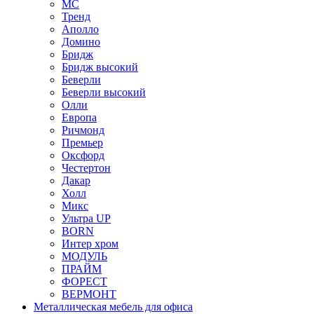
МС
Тренд
Аполло
Домино
Бридж
Бридж высокий
Беверли
Беверли высокий
Олли
Европа
Ричмонд
Премьер
Оксфорд
Честертон
Дакар
Холл
Микс
Ультра UP
BORN
Интер хром
МОДУЛЬ
ПРАЙМ
ФОРЕСТ
ВЕРМОНТ
Металлическая мебель для офиса