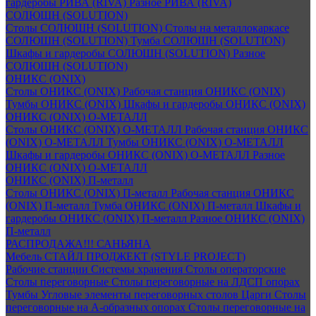
гардеробы РИВА (RIVA)
Разное РИВА (RIVA)
СОЛЮШН (SOLUTION)
Столы СОЛЮШН (SOLUTION)
Столы на металлокаркасе
СОЛЮШН (SOLUTION)
Тумба СОЛЮШН (SOLUTION)
Шкафы и гардеробы СОЛЮШН (SOLUTION)
Разное
СОЛЮШН (SOLUTION)
ОНИКС (ONIX)
Столы ОНИКС (ONIX)
Рабочая станция ОНИКС (ONIX)
Тумбы ОНИКС (ONIX)
Шкафы и гардеробы ОНИКС (ONIX)
ОНИКС (ONIX) O-МЕТАЛЛ
Столы ОНИКС (ONIX) O-МЕТАЛЛ
Рабочая станция ОНИКС
(ONIX) O-МЕТАЛЛ
Тумбы ОНИКС (ONIX) O-МЕТАЛЛ
Шкафы и гардеробы ОНИКС (ONIX) O-МЕТАЛЛ
Разное
ОНИКС (ONIX) O-МЕТАЛЛ
ОНИКС (ONIX) П-металл
Столы ОНИКС (ONIX) П-металл
Рабочая станция ОНИКС
(ONIX) П-металл
Тумба ОНИКС (ONIX) П-металл
Шкафы и
гардеробы ОНИКС (ONIX) П-металл
Разное ОНИКС (ONIX)
П-металл
РАСПРОДАЖА!!! САНЬЯНА
Мебель СТАЙЛ ПРОДЖЕКТ (STYLE PROJECT)
Рабочие станции
Системы хранения
Столы операторские
Столы переговорные
Столы переговорные на ЛДСП опорах
Тумбы
Угловые элементы переговорных столов
Царги
Столы
переговорные на А-образных опорах
Столы переговорные на