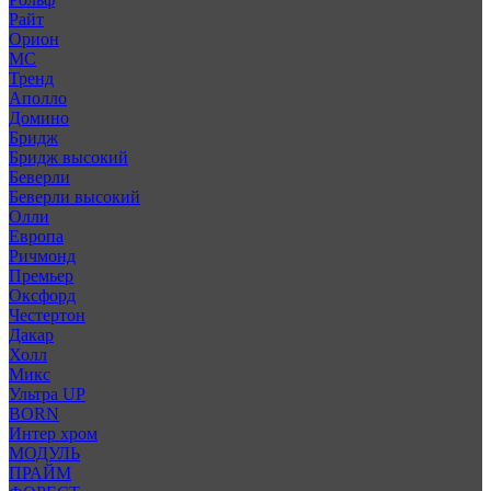
Райт
Орион
МС
Тренд
Аполло
Домино
Бридж
Бридж высокий
Беверли
Беверли высокий
Олли
Европа
Ричмонд
Премьер
Оксфорд
Честертон
Дакар
Холл
Микс
Ультра UP
BORN
Интер хром
МОДУЛЬ
ПРАЙМ