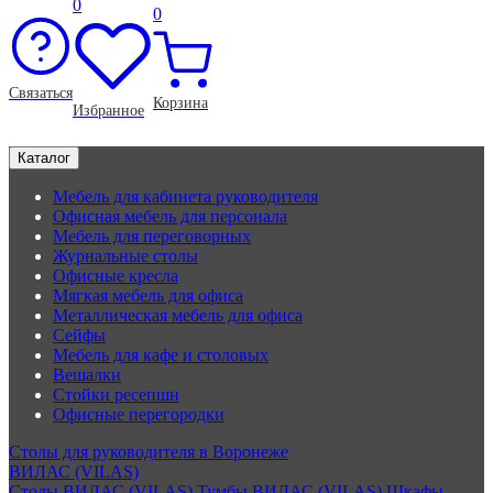
0
0
Связаться
Корзина
Избранное
Каталог
Мебель для кабинета руководителя
Офисная мебель для персонала
Мебель для переговорных
Журнальные столы
Офисные кресла
Мягкая мебель для офиса
Металлическая мебель для офиса
Сейфы
Мебель для кафе и столовых
Вешалки
Стойки ресепшн
Офисные перегородки
Столы для руководителя в Воронеже
ВИЛАС (VILAS)
Столы ВИЛАС (VILAS)
Тумбы ВИЛАС (VILAS)
Шкафы