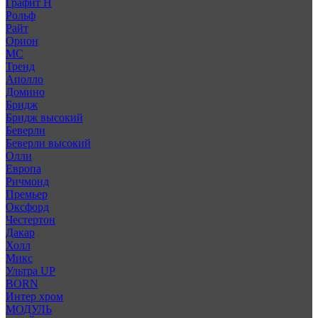
Графит Н
Рольф
Райт
Орион
МС
Тренд
Аполло
Домино
Бридж
Бридж высокий
Беверли
Беверли высокий
Олли
Европа
Ричмонд
Премьер
Оксфорд
Честертон
Дакар
Холл
Микс
Ультра UP
BORN
Интер хром
МОДУЛЬ