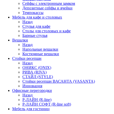
Сейфы с электронным замком
Депозитные сейфы и ячейки
Темпокассы
Мебель для кафе и столовых
Назад
Стулья для кафе
Столы для столовых и кафе
Барные стулья
Вешалки
Назад
Напольные вешалки
Костюмные вешалки
Стойки ресепшн
Назад
ОНИКС (ONIX)
РИВА (RIVA)
СТАЙЛ (STYLE)
Стойки ресепшн ВАСАНТА (VASANTA)
Инновация
Офисные перегородки
Назад
Р-ЛАЙН (R-line)
Р-ЛАЙН СОФТ (R-line soft)
Мебель для гостиниц