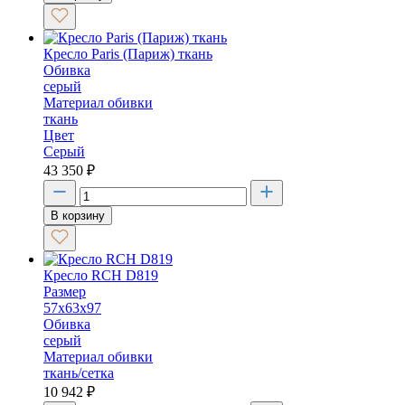
Кресло Paris (Париж) ткань
Обивка
серый
Материал обивки
ткань
Цвет
Серый
43 350
₽
В корзину
Кресло RCH D819
Размер
57х63х97
Обивка
серый
Материал обивки
ткань/сетка
10 942
₽