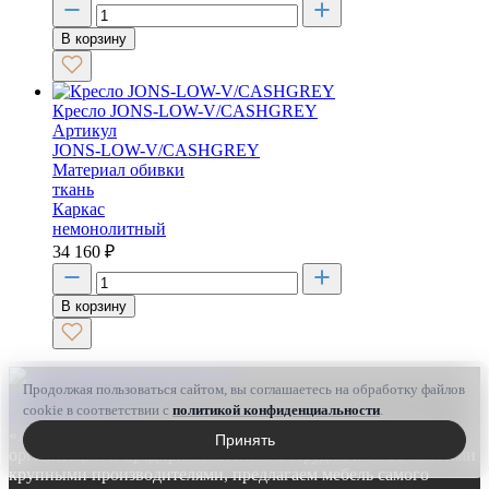
В корзину
Кресло JONS-LOW-V/CASHGREY
Артикул
JONS-LOW-V/CASHGREY
Материал обивки
ткань
Каркас
немонолитный
34 160
₽
В корзину
Современные
Продолжая пользоваться сайтом, вы соглашаетесь на обработку файлов
мебельные решения
cookie в соответствии с
политикой конфиденциальности
.
в Воронеже
«Атлон-М» занимается поставкой офисной мебели для
Принять
организаций и предпринимателей. Сотрудничаем со многими
крупными производителями, предлагаем мебель самого