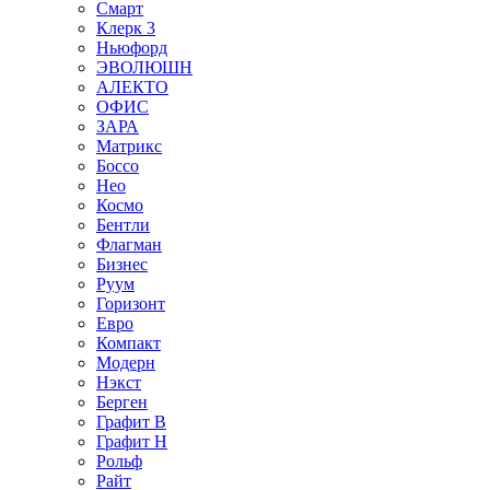
Смарт
Клерк 3
Ньюфорд
ЭВОЛЮШН
АЛЕКТО
ОФИС
ЗАРА
Матрикс
Боссо
Нео
Космо
Бентли
Флагман
Бизнес
Руум
Горизонт
Евро
Компакт
Модерн
Нэкст
Берген
Графит В
Графит Н
Рольф
Райт