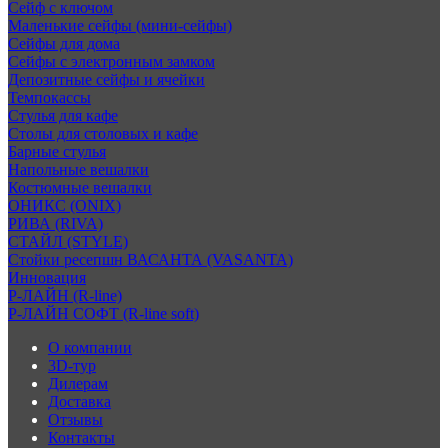
Сейф с ключом
Маленькие сейфы (мини-сейфы)
Сейфы для дома
Сейфы с электронным замком
Депозитные сейфы и ячейки
Темпокассы
Стулья для кафе
Столы для столовых и кафе
Барные стулья
Напольные вешалки
Костюмные вешалки
ОНИКС (ONIX)
РИВА (RIVA)
СТАЙЛ (STYLE)
Стойки ресепшн ВАСАНТА (VASANTA)
Инновация
Р-ЛАЙН (R-line)
Р-ЛАЙН СОФТ (R-line soft)
О компании
3D-тур
Дилерам
Доставка
Отзывы
Контакты