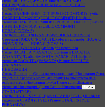
стеллажи ЛЕМО (LEMO)
Разное ЛЕМО (LEMO)
РАСПРОДАЖА!!! ПАБЛИК КОМФОРТ (PUBLIC
COMFORT)
Столы ПАБЛИК КОМФОРТ (PUBLIC COMFORT)
Тумбы
ПАБЛИК КОМФОРТ (PUBLIC COMFORT)
Шкафы и
стеллажи ПАБЛИК КОМФОРТ (PUBLIC COMFORT)
Разное
ПАБЛИК КОМФОРТ (PUBLIC COMFORT)
НОВА С (NOVA S)
Столы НОВА С (NOVA S)
Тумбы НОВА С (NOVA S)
Стеллажи НОВА С (NOVA S)
Шкафы и гардеробы НОВА С
(NOVA S)
Разное НОВА С (NOVA S)
ВАСАНТА (VASANTA) мебель для персонала
Столы ВАСАНТА (VASANTA)
Брифинги ВАСАНТА
(VASANTA)
Тумбы ВАСАНТА (VASANTA)
Шкафы и
стеллажи ВАСАНТА (VASANTA)
Разное ВАСАНТА
(VASANTA)
ИННОВАЦИЯ
Столы Инновация
Столы на металлокаркасе Инновация
Стол-
тандем на 2 рабочих места Инновация
Бенч-система на 4
рабочих места Инновация
Тумба Инновация
Шкафы и
стеллажи Инновация+Двери
Разное Инновация
Ещё
СТАЙЛ (STYLE)
Столы СТАЙЛ (STYLE)
Тумбы СТАЙЛ (STYLE)
Шкафы и
гардеробы СТАЙЛ (STYLE)
Разное СТАЙЛ (STYLE)
РИВА (RIVA)