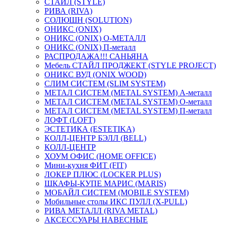
СТАЙЛ (STYLE)
РИВА (RIVA)
СОЛЮШН (SOLUTION)
ОНИКС (ONIX)
ОНИКС (ONIX) O-МЕТАЛЛ
ОНИКС (ONIX) П-металл
РАСПРОДАЖА!!! САНЬЯНА
Мебель СТАЙЛ ПРОДЖЕКТ (STYLE PROJECT)
ОНИКС ВУД (ONIX WOOD)
СЛИМ СИСТЕМ (SLIM SYSTEM)
МЕТАЛ СИСТЕМ (METAL SYSTEM) А-металл
МЕТАЛ СИСТЕМ (METAL SYSTEM) О-металл
МЕТАЛ СИСТЕМ (METAL SYSTEM) П-металл
ЛОФТ (LOFT)
ЭСТЕТИКА (ESTETIKA)
КОЛЛ-ЦЕНТР БЭЛЛ (BELL)
КОЛЛ-ЦЕНТР
ХОУМ ОФИС (HOME OFFICE)
Мини-кухня ФИТ (FIT)
ЛОКЕР ПЛЮС (LOCKER PLUS)
ШКАФЫ-КУПЕ МАРИС (MARIS)
МОБАЙЛ СИСТЕМ (MOBILE SYSTEM)
Мобильные столы ИКС ПУЛЛ (X-PULL)
РИВА МЕТАЛЛ (RIVA METAL)
АКСЕССУАРЫ НАВЕСНЫЕ