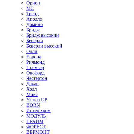
Орион
МС
Тренд
Аполло
Домино
Бридж
Бридж высокий
Беверли
Беверли высокий
Олли
Европа
Ричмонд
Премьер
Оксфорд
Честертон
Дакар
Холл
Микс
Ультра UP
BORN
Интер хром
МОДУЛЬ
ПРАЙМ
ФОРЕСТ
ВЕРМОНТ