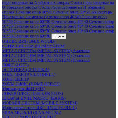
переговорные на А-образных опорах
Столы переговорные на
О-образных опорах
Столы переговорные на П-образных
опорах
Сечение опор 40*40
Сечение опор 50*50
Аксессуары
Приставные элементы
Сечение опор 40*40
Сечение опор
50*50
Сечение опор 60*30
Сечение опор 40*40
Сечение опор
50*50
Сечение опор 60*30
Сечение опор 40*40
Сечение опор
50*50
Сечение опор 60*30
Сечение опор 40*40
Сечение опор
50*50
Сечение опор 60*30
Ещё
ОНИКС ВУД (ONIX WOOD)
СЛИМ СИСТЕМ (SLIM SYSTEM)
МЕТАЛ СИСТЕМ (METAL SYSTEM) А-металл
МЕТАЛ СИСТЕМ (METAL SYSTEM) О-металл
МЕТАЛ СИСТЕМ (METAL SYSTEM) П-металл
ЛОФТ (LOFT)
ЭСТЕТИКА (ESTETIKA)
КОЛЛ-ЦЕНТР БЭЛЛ (BELL)
КОЛЛ-ЦЕНТР
ХОУМ ОФИС (HOME OFFICE)
Мини-кухня ФИТ (FIT)
ЛОКЕР ПЛЮС (LOCKER PLUS)
ШКАФЫ-КУПЕ МАРИС (MARIS)
МОБАЙЛ СИСТЕМ (MOBILE SYSTEM)
Мобильные столы ИКС ПУЛЛ (X-PULL)
РИВА МЕТАЛЛ (RIVA METAL)
АКСЕССУАРЫ НАВЕСНЫЕ