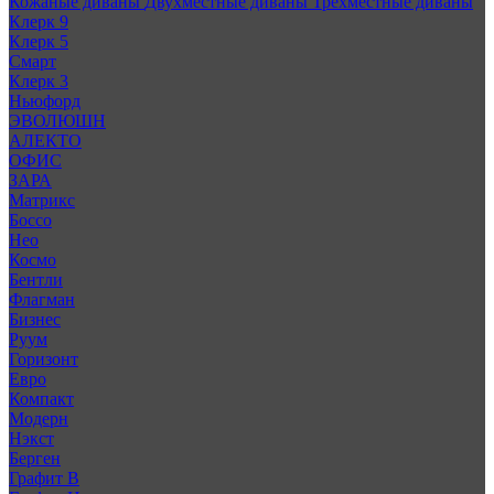
Кожаные диваны
Двухместные диваны
Трехместные диваны
Клерк 9
Клерк 5
Смарт
Клерк 3
Ньюфорд
ЭВОЛЮШН
АЛЕКТО
ОФИС
ЗАРА
Матрикс
Боссо
Нео
Космо
Бентли
Флагман
Бизнес
Руум
Горизонт
Евро
Компакт
Модерн
Нэкст
Берген
Графит В