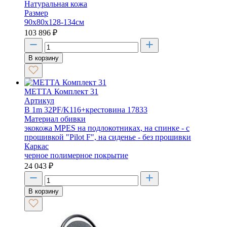
Натуральная кожа
Размер
90x80x128-134см
103 896
₽
В корзину
МЕТТА Комплект 31
Артикул
B 1m 32PF/K116+крестовина 17833
Материал обивки
экокожа MPES на подлокотниках, на спинке - с
прошивкой "Pilot F", на сиденье - без прошивки
Каркас
черное полимерное покрытие
24 043
₽
В корзину