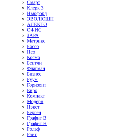
Смарт
Клерк 3
Ньюфорд
ЭВОЛЮШН
АЛЕКТО
ОФИС
ЗАРА
Матрикс
Боссо
Нео
Космо
Бентли
Флагман
Бизнес
Руум
Горизонт
Евро
Компакт
Модерн
Нэкст
Берген
Графит В
Графит Н
Рольф
Райт