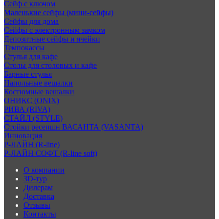
Сейф с ключом
Маленькие сейфы (мини-сейфы)
Сейфы для дома
Сейфы с электронным замком
Депозитные сейфы и ячейки
Темпокассы
Стулья для кафе
Столы для столовых и кафе
Барные стулья
Напольные вешалки
Костюмные вешалки
ОНИКС (ONIX)
РИВА (RIVA)
СТАЙЛ (STYLE)
Стойки ресепшн ВАСАНТА (VASANTA)
Инновация
Р-ЛАЙН (R-line)
Р-ЛАЙН СОФТ (R-line soft)
О компании
3D-тур
Дилерам
Доставка
Отзывы
Контакты