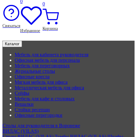
0
0
Связаться
Корзина
Избранное
Каталог
Мебель для кабинета руководителя
Офисная мебель для персонала
Мебель для переговорных
Журнальные столы
Офисные кресла
Мягкая мебель для офиса
Металлическая мебель для офиса
Сейфы
Мебель для кафе и столовых
Вешалки
Стойки ресепшн
Офисные перегородки
Столы для руководителя в Воронеже
ВИЛАС (VILAS)
Столы ВИЛАС (VILAS)
Тумбы ВИЛАС (VILAS)
Шкафы