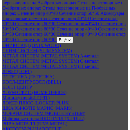
переговорные на А-образных опорах
Столы переговорные на
О-образных опорах
Столы переговорные на П-образных
опорах
Сечение опор 40*40
Сечение опор 50*50
Аксессуары
Приставные элементы
Сечение опор 40*40
Сечение опор
50*50
Сечение опор 60*30
Сечение опор 40*40
Сечение опор
50*50
Сечение опор 60*30
Сечение опор 40*40
Сечение опор
50*50
Сечение опор 60*30
Сечение опор 40*40
Сечение опор
50*50
Сечение опор 60*30
Ещё
ОНИКС ВУД (ONIX WOOD)
СЛИМ СИСТЕМ (SLIM SYSTEM)
МЕТАЛ СИСТЕМ (METAL SYSTEM) А-металл
МЕТАЛ СИСТЕМ (METAL SYSTEM) О-металл
МЕТАЛ СИСТЕМ (METAL SYSTEM) П-металл
ЛОФТ (LOFT)
ЭСТЕТИКА (ESTETIKA)
КОЛЛ-ЦЕНТР БЭЛЛ (BELL)
КОЛЛ-ЦЕНТР
ХОУМ ОФИС (HOME OFFICE)
Мини-кухня ФИТ (FIT)
ЛОКЕР ПЛЮС (LOCKER PLUS)
ШКАФЫ-КУПЕ МАРИС (MARIS)
МОБАЙЛ СИСТЕМ (MOBILE SYSTEM)
Мобильные столы ИКС ПУЛЛ (X-PULL)
РИВА МЕТАЛЛ (RIVA METAL)
АКСЕССУАРЫ НАВЕСНЫЕ