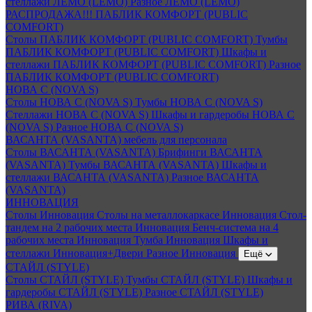
стеллажи ЛЕМО (LEMO)
Разное ЛЕМО (LEMO)
РАСПРОДАЖА!!! ПАБЛИК КОМФОРТ (PUBLIC
COMFORT)
Столы ПАБЛИК КОМФОРТ (PUBLIC COMFORT)
Тумбы
ПАБЛИК КОМФОРТ (PUBLIC COMFORT)
Шкафы и
стеллажи ПАБЛИК КОМФОРТ (PUBLIC COMFORT)
Разное
ПАБЛИК КОМФОРТ (PUBLIC COMFORT)
НОВА С (NOVA S)
Столы НОВА С (NOVA S)
Тумбы НОВА С (NOVA S)
Стеллажи НОВА С (NOVA S)
Шкафы и гардеробы НОВА С
(NOVA S)
Разное НОВА С (NOVA S)
ВАСАНТА (VASANTA) мебель для персонала
Столы ВАСАНТА (VASANTA)
Брифинги ВАСАНТА
(VASANTA)
Тумбы ВАСАНТА (VASANTA)
Шкафы и
стеллажи ВАСАНТА (VASANTA)
Разное ВАСАНТА
(VASANTA)
ИННОВАЦИЯ
Столы Инновация
Столы на металлокаркасе Инновация
Стол-
тандем на 2 рабочих места Инновация
Бенч-система на 4
рабочих места Инновация
Тумба Инновация
Шкафы и
стеллажи Инновация+Двери
Разное Инновация
Ещё
СТАЙЛ (STYLE)
Столы СТАЙЛ (STYLE)
Тумбы СТАЙЛ (STYLE)
Шкафы и
гардеробы СТАЙЛ (STYLE)
Разное СТАЙЛ (STYLE)
РИВА (RIVA)