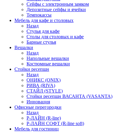
Сейфы с электронным замком
Депозитные сейфы и ячейки
Темпокассы
Мебель для кафе и столовых
Назад
Стулья для кафе
Столы для столовых и кафе
Барные стулья
Вешалки
Назад
Напольные вешалки
Костюмные вешалки
Стойки ресепшн
Назад
ОНИКС (ONIX)
РИВА (RIVA)
СТАЙЛ (STYLE)
Стойки ресепшн ВАСАНТА (VASANTA)
Инновация
Офисные перегородки
Назад
Р-ЛАЙН (R-line)
Р-ЛАЙН СОФТ (R-line soft)
Мебель для гостиниц