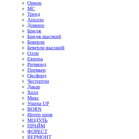
Орион
МС
Тренд
Аполло
Домино
Бридж
Бридж высокий
Беверли
Беверли высокий
Олли
Европа
Ричмонд
Премьер
Оксфорд
Честертон
Дакар
Холл
Микс
Ультра UP
BORN
Интер хром
МОДУЛЬ
ПРАЙМ
ФОРЕСТ
ВЕРМОНТ