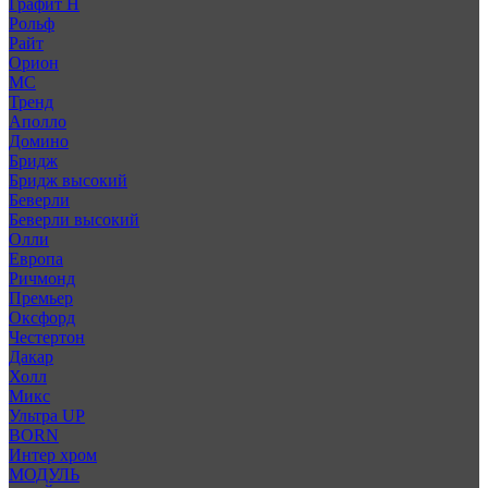
Графит Н
Рольф
Райт
Орион
МС
Тренд
Аполло
Домино
Бридж
Бридж высокий
Беверли
Беверли высокий
Олли
Европа
Ричмонд
Премьер
Оксфорд
Честертон
Дакар
Холл
Микс
Ультра UP
BORN
Интер хром
МОДУЛЬ