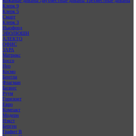
Кожаные диваны
Двухместные диваны
Трехместные диваны
Клерк 9
Клерк 5
Смарт
Клерк 3
Ньюфорд
ЭВОЛЮШН
АЛЕКТО
ОФИС
ЗАРА
Матрикс
Боссо
Нео
Космо
Бентли
Флагман
Бизнес
Руум
Горизонт
Евро
Компакт
Модерн
Нэкст
Берген
Графит В