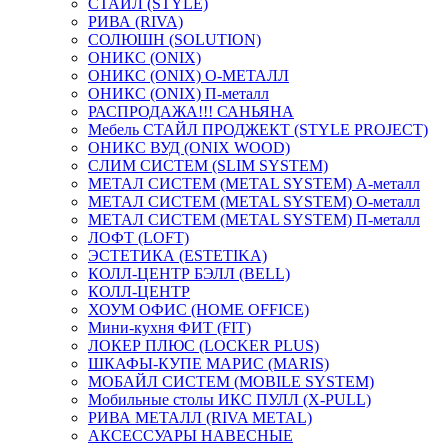
СТАЙЛ (STYLE)
РИВА (RIVA)
СОЛЮШН (SOLUTION)
ОНИКС (ONIX)
ОНИКС (ONIX) O-МЕТАЛЛ
ОНИКС (ONIX) П-металл
РАСПРОДАЖА!!! САНЬЯНА
Мебель СТАЙЛ ПРОДЖЕКТ (STYLE PROJECT)
ОНИКС ВУД (ONIX WOOD)
СЛИМ СИСТЕМ (SLIM SYSTEM)
МЕТАЛ СИСТЕМ (METAL SYSTEM) А-металл
МЕТАЛ СИСТЕМ (METAL SYSTEM) О-металл
МЕТАЛ СИСТЕМ (METAL SYSTEM) П-металл
ЛОФТ (LOFT)
ЭСТЕТИКА (ESTETIKA)
КОЛЛ-ЦЕНТР БЭЛЛ (BELL)
КОЛЛ-ЦЕНТР
ХОУМ ОФИС (HOME OFFICE)
Мини-кухня ФИТ (FIT)
ЛОКЕР ПЛЮС (LOCKER PLUS)
ШКАФЫ-КУПЕ МАРИС (MARIS)
МОБАЙЛ СИСТЕМ (MOBILE SYSTEM)
Мобильные столы ИКС ПУЛЛ (X-PULL)
РИВА МЕТАЛЛ (RIVA METAL)
АКСЕССУАРЫ НАВЕСНЫЕ