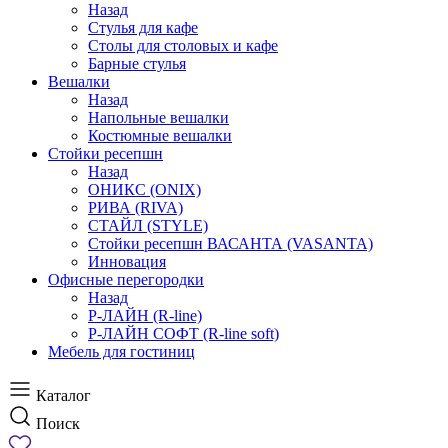
Назад
Стулья для кафе
Столы для столовых и кафе
Барные стулья
Вешалки
Назад
Напольные вешалки
Костюмные вешалки
Стойки ресепшн
Назад
ОНИКС (ONIX)
РИВА (RIVA)
СТАЙЛ (STYLE)
Стойки ресепшн ВАСАНТА (VASANTA)
Инновация
Офисные перегородки
Назад
Р-ЛАЙН (R-line)
Р-ЛАЙН СОФТ (R-line soft)
Мебель для гостиниц
Каталог
Поиск