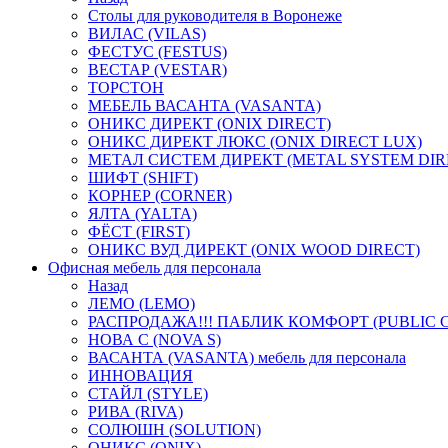
Столы для руководителя в Воронеже
ВИЛАС (VILAS)
ФЕСТУС (FESTUS)
ВЕСТАР (VESTAR)
ТОРСТОН
МЕБЕЛЬ ВАСАНТА (VASANTA)
ОНИКС ДИРЕКТ (ONIX DIRECT)
ОНИКС ДИРЕКТ ЛЮКС (ONIX DIRECT LUX)
МЕТАЛ СИСТЕМ ДИРЕКТ (METAL SYSTEM DIR
ШИФТ (SHIFT)
КОРНЕР (CORNER)
ЯЛТА (YALTA)
ФЁСТ (FIRST)
ОНИКС ВУД ДИРЕКТ (ONIX WOOD DIRECT)
Офисная мебель для персонала
Назад
ЛЕМО (LEMO)
РАСПРОДАЖА!!! ПАБЛИК КОМФОРТ (PUBLIC 
НОВА С (NOVA S)
ВАСАНТА (VASANTA) мебель для персонала
ИННОВАЦИЯ
СТАЙЛ (STYLE)
РИВА (RIVA)
СОЛЮШН (SOLUTION)
ОНИКС (ONIX)