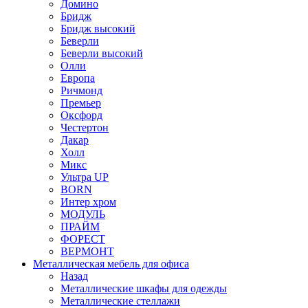
Домино
Бридж
Бридж высокий
Беверли
Беверли высокий
Олли
Европа
Ричмонд
Премьер
Оксфорд
Честертон
Дакар
Холл
Микс
Ультра UP
BORN
Интер хром
МОДУЛЬ
ПРАЙМ
ФОРЕСТ
ВЕРМОНТ
Металлическая мебель для офиса
Назад
Металлические шкафы для одежды
Металлические стеллажи