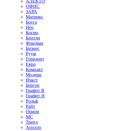
АЛЕКТО
ОФИС
ЗАРА
Матрикс
Боссо
Нео
Космо
Бентли
Флагман
Бизнес
Руум
Горизонт
Евро
Компакт
Модерн
Нэкст
Берген
Графит В
Графит Н
Рольф
Райт
Орион
МС
Тренд
Аполло