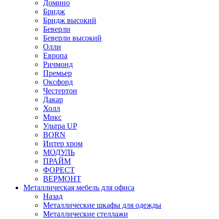
Домино
Бридж
Бридж высокий
Беверли
Беверли высокий
Олли
Европа
Ричмонд
Премьер
Оксфорд
Честертон
Дакар
Холл
Микс
Ультра UP
BORN
Интер хром
МОДУЛЬ
ПРАЙМ
ФОРЕСТ
ВЕРМОНТ
Металлическая мебель для офиса
Назад
Металлические шкафы для одежды
Металлические стеллажи