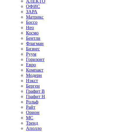
АЛЕКТО
ОФИС
ЗАРА
Матрикс
Боссо
Нео
Космо
Бентли
Флагман
Бизнес
Руум
Горизонт
Евро
Компакт
Модерн
Нэкст
Берген
Графит В
Графит Н
Рольф
Райт
Орион
МС
Тренд
Аполло