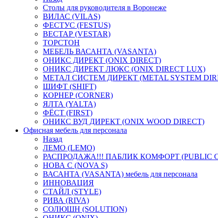
Столы для руководителя в Воронеже
ВИЛАС (VILAS)
ФЕСТУС (FESTUS)
ВЕСТАР (VESTAR)
ТОРСТОН
МЕБЕЛЬ ВАСАНТА (VASANTA)
ОНИКС ДИРЕКТ (ONIX DIRECT)
ОНИКС ДИРЕКТ ЛЮКС (ONIX DIRECT LUX)
МЕТАЛ СИСТЕМ ДИРЕКТ (METAL SYSTEM DIR
ШИФТ (SHIFT)
КОРНЕР (CORNER)
ЯЛТА (YALTA)
ФЁСТ (FIRST)
ОНИКС ВУД ДИРЕКТ (ONIX WOOD DIRECT)
Офисная мебель для персонала
Назад
ЛЕМО (LEMO)
РАСПРОДАЖА!!! ПАБЛИК КОМФОРТ (PUBLIC 
НОВА С (NOVA S)
ВАСАНТА (VASANTA) мебель для персонала
ИННОВАЦИЯ
СТАЙЛ (STYLE)
РИВА (RIVA)
СОЛЮШН (SOLUTION)
ОНИКС (ONIX)