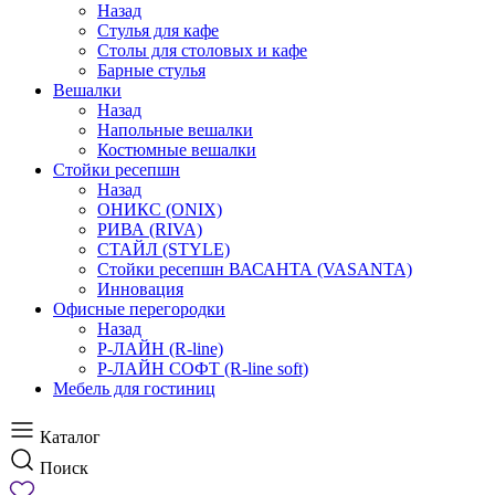
Назад
Стулья для кафе
Столы для столовых и кафе
Барные стулья
Вешалки
Назад
Напольные вешалки
Костюмные вешалки
Стойки ресепшн
Назад
ОНИКС (ONIX)
РИВА (RIVA)
СТАЙЛ (STYLE)
Стойки ресепшн ВАСАНТА (VASANTA)
Инновация
Офисные перегородки
Назад
Р-ЛАЙН (R-line)
Р-ЛАЙН СОФТ (R-line soft)
Мебель для гостиниц
Каталог
Поиск