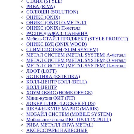
СТАЙЛ (STYLE)
РИВА (RIVA)
СОЛЮШН (SOLUTION)
ОНИКС (ONIX)
ОНИКС (ONIX) O-МЕТАЛЛ
ОНИКС (ONIX) П-металл
РАСПРОДАЖА!!! САНЬЯНА
Мебель СТАЙЛ ПРОДЖЕКТ (STYLE PROJECT)
ОНИКС ВУД (ONIX WOOD)
СЛИМ СИСТЕМ (SLIM SYSTEM)
МЕТАЛ СИСТЕМ (METAL SYSTEM) А-металл
МЕТАЛ СИСТЕМ (METAL SYSTEM) О-металл
МЕТАЛ СИСТЕМ (METAL SYSTEM) П-металл
ЛОФТ (LOFT)
ЭСТЕТИКА (ESTETIKA)
КОЛЛ-ЦЕНТР БЭЛЛ (BELL)
КОЛЛ-ЦЕНТР
ХОУМ ОФИС (HOME OFFICE)
Мини-кухня ФИТ (FIT)
ЛОКЕР ПЛЮС (LOCKER PLUS)
ШКАФЫ-КУПЕ МАРИС (MARIS)
МОБАЙЛ СИСТЕМ (MOBILE SYSTEM)
Мобильные столы ИКС ПУЛЛ (X-PULL)
РИВА МЕТАЛЛ (RIVA METAL)
АКСЕССУАРЫ НАВЕСНЫЕ