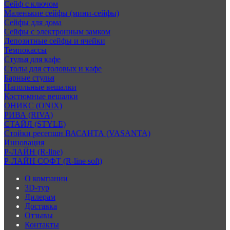
Сейф с ключом
Маленькие сейфы (мини-сейфы)
Сейфы для дома
Сейфы с электронным замком
Депозитные сейфы и ячейки
Темпокассы
Стулья для кафе
Столы для столовых и кафе
Барные стулья
Напольные вешалки
Костюмные вешалки
ОНИКС (ONIX)
РИВА (RIVA)
СТАЙЛ (STYLE)
Стойки ресепшн ВАСАНТА (VASANTA)
Инновация
Р-ЛАЙН (R-line)
Р-ЛАЙН СОФТ (R-line soft)
О компании
3D-тур
Дилерам
Доставка
Отзывы
Контакты