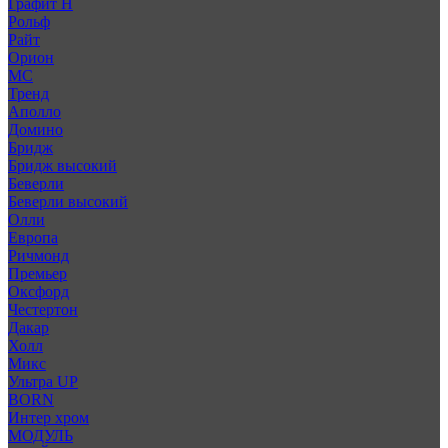
Графит Н
Рольф
Райт
Орион
МС
Тренд
Аполло
Домино
Бридж
Бридж высокий
Беверли
Беверли высокий
Олли
Европа
Ричмонд
Премьер
Оксфорд
Честертон
Дакар
Холл
Микс
Ультра UP
BORN
Интер хром
МОДУЛЬ