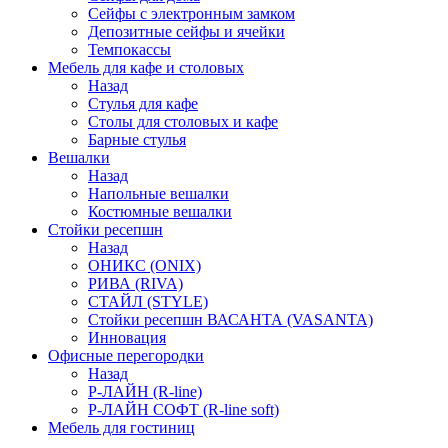
Сейфы с электронным замком
Депозитные сейфы и ячейки
Темпокассы
Мебель для кафе и столовых
Назад
Стулья для кафе
Столы для столовых и кафе
Барные стулья
Вешалки
Назад
Напольные вешалки
Костюмные вешалки
Стойки ресепшн
Назад
ОНИКС (ONIX)
РИВА (RIVA)
СТАЙЛ (STYLE)
Стойки ресепшн ВАСАНТА (VASANTA)
Инновация
Офисные перегородки
Назад
Р-ЛАЙН (R-line)
Р-ЛАЙН СОФТ (R-line soft)
Мебель для гостиниц