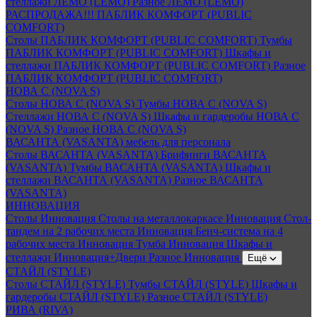
стеллажи ЛЕМО (LEMO)
Разное ЛЕМО (LEMO)
РАСПРОДАЖА!!! ПАБЛИК КОМФОРТ (PUBLIC
COMFORT)
Столы ПАБЛИК КОМФОРТ (PUBLIC COMFORT)
Тумбы
ПАБЛИК КОМФОРТ (PUBLIC COMFORT)
Шкафы и
стеллажи ПАБЛИК КОМФОРТ (PUBLIC COMFORT)
Разное
ПАБЛИК КОМФОРТ (PUBLIC COMFORT)
НОВА С (NOVA S)
Столы НОВА С (NOVA S)
Тумбы НОВА С (NOVA S)
Стеллажи НОВА С (NOVA S)
Шкафы и гардеробы НОВА С
(NOVA S)
Разное НОВА С (NOVA S)
ВАСАНТА (VASANTA) мебель для персонала
Столы ВАСАНТА (VASANTA)
Брифинги ВАСАНТА
(VASANTA)
Тумбы ВАСАНТА (VASANTA)
Шкафы и
стеллажи ВАСАНТА (VASANTA)
Разное ВАСАНТА
(VASANTA)
ИННОВАЦИЯ
Столы Инновация
Столы на металлокаркасе Инновация
Стол-
тандем на 2 рабочих места Инновация
Бенч-система на 4
рабочих места Инновация
Тумба Инновация
Шкафы и
стеллажи Инновация+Двери
Разное Инновация
Ещё
СТАЙЛ (STYLE)
Столы СТАЙЛ (STYLE)
Тумбы СТАЙЛ (STYLE)
Шкафы и
гардеробы СТАЙЛ (STYLE)
Разное СТАЙЛ (STYLE)
РИВА (RIVA)