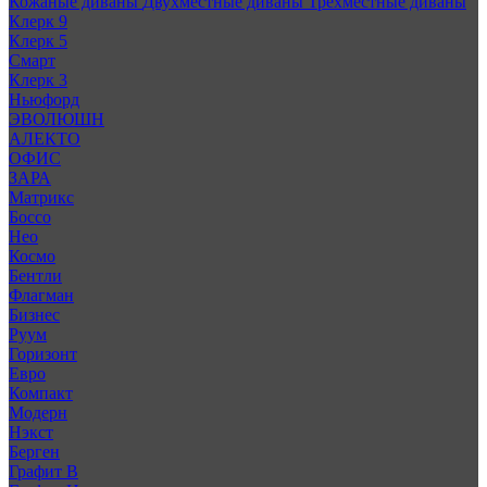
Кожаные диваны
Двухместные диваны
Трехместные диваны
Клерк 9
Клерк 5
Смарт
Клерк 3
Ньюфорд
ЭВОЛЮШН
АЛЕКТО
ОФИС
ЗАРА
Матрикс
Боссо
Нео
Космо
Бентли
Флагман
Бизнес
Руум
Горизонт
Евро
Компакт
Модерн
Нэкст
Берген
Графит В