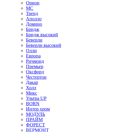
Орион
МС
Тренд
Аполло
Домино
Бридж
Бридж высокий
Беверли
Беверли высокий
Олли
Европа
Ричмонд
Премьер
Оксфорд
Честертон
Дакар
Холл
Микс
Ультра UP
BORN
Интер хром
МОДУЛЬ
ПРАЙМ
ФОРЕСТ
ВЕРМОНТ