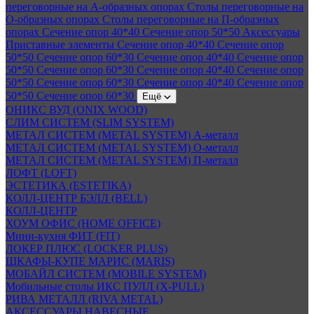
переговорные на А-образных опорах
Столы переговорные на
О-образных опорах
Столы переговорные на П-образных
опорах
Сечение опор 40*40
Сечение опор 50*50
Аксессуары
Приставные элементы
Сечение опор 40*40
Сечение опор
50*50
Сечение опор 60*30
Сечение опор 40*40
Сечение опор
50*50
Сечение опор 60*30
Сечение опор 40*40
Сечение опор
50*50
Сечение опор 60*30
Сечение опор 40*40
Сечение опор
50*50
Сечение опор 60*30
Ещё
ОНИКС ВУД (ONIX WOOD)
СЛИМ СИСТЕМ (SLIM SYSTEM)
МЕТАЛ СИСТЕМ (METAL SYSTEM) А-металл
МЕТАЛ СИСТЕМ (METAL SYSTEM) О-металл
МЕТАЛ СИСТЕМ (METAL SYSTEM) П-металл
ЛОФТ (LOFT)
ЭСТЕТИКА (ESTETIKA)
КОЛЛ-ЦЕНТР БЭЛЛ (BELL)
КОЛЛ-ЦЕНТР
ХОУМ ОФИС (HOME OFFICE)
Мини-кухня ФИТ (FIT)
ЛОКЕР ПЛЮС (LOCKER PLUS)
ШКАФЫ-КУПЕ МАРИС (MARIS)
МОБАЙЛ СИСТЕМ (MOBILE SYSTEM)
Мобильные столы ИКС ПУЛЛ (X-PULL)
РИВА МЕТАЛЛ (RIVA METAL)
АКСЕССУАРЫ НАВЕСНЫЕ