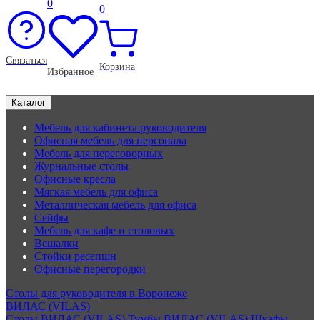
0
0
Связаться
Корзина
Избранное
Каталог
Мебель для кабинета руководителя
Офисная мебель для персонала
Мебель для переговорных
Журнальные столы
Офисные кресла
Мягкая мебель для офиса
Металлическая мебель для офиса
Сейфы
Мебель для кафе и столовых
Вешалки
Стойки ресепшн
Офисные перегородки
Столы для руководителя в Воронеже
ВИЛАС (VILAS)
Столы ВИЛАС (VILAS)
Тумбы ВИЛАС (VILAS)
Шкафы