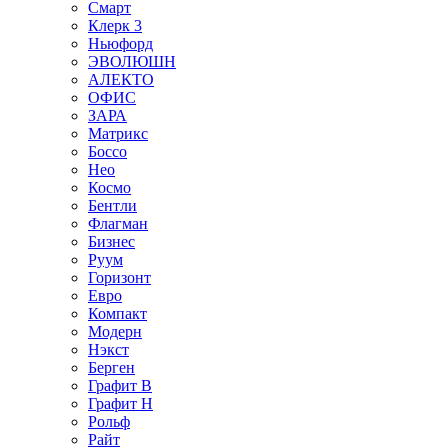
Смарт
Клерк 3
Ньюфорд
ЭВОЛЮШН
АЛЕКТО
ОФИС
ЗАРА
Матрикс
Боссо
Нео
Космо
Бентли
Флагман
Бизнес
Руум
Горизонт
Евро
Компакт
Модерн
Нэкст
Берген
Графит В
Графит Н
Рольф
Райт