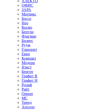
АЛЕКТО
ОФИС
ЗАРА
Матрикс
Боссо
Нео
Космо
Бентли
Флагман
Бизнес
Руум
Горизонт
Евро
Компакт
Модерн
Нэкст
Берген
Графит В
Графит Н
Рольф
Райт
Орион
МС
Тренд
Аполло