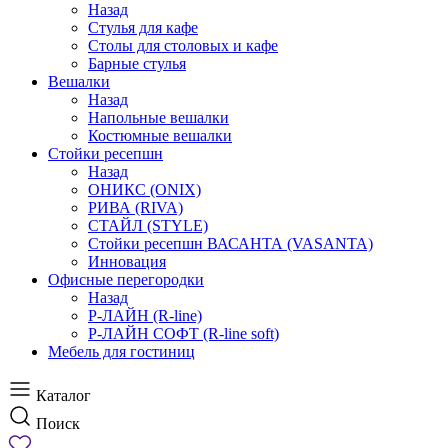
Назад
Стулья для кафе
Столы для столовых и кафе
Барные стулья
Вешалки
Назад
Напольные вешалки
Костюмные вешалки
Стойки ресепшн
Назад
ОНИКС (ONIX)
РИВА (RIVA)
СТАЙЛ (STYLE)
Стойки ресепшн ВАСАНТА (VASANTA)
Инновация
Офисные перегородки
Назад
Р-ЛАЙН (R-line)
Р-ЛАЙН СОФТ (R-line soft)
Мебель для гостиниц
Каталог
Поиск