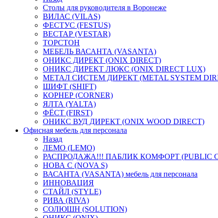
Столы для руководителя в Воронеже
ВИЛАС (VILAS)
ФЕСТУС (FESTUS)
ВЕСТАР (VESTAR)
ТОРСТОН
МЕБЕЛЬ ВАСАНТА (VASANTA)
ОНИКС ДИРЕКТ (ONIX DIRECT)
ОНИКС ДИРЕКТ ЛЮКС (ONIX DIRECT LUX)
МЕТАЛ СИСТЕМ ДИРЕКТ (METAL SYSTEM DIR
ШИФТ (SHIFT)
КОРНЕР (CORNER)
ЯЛТА (YALTA)
ФЁСТ (FIRST)
ОНИКС ВУД ДИРЕКТ (ONIX WOOD DIRECT)
Офисная мебель для персонала
Назад
ЛЕМО (LEMO)
РАСПРОДАЖА!!! ПАБЛИК КОМФОРТ (PUBLIC 
НОВА С (NOVA S)
ВАСАНТА (VASANTA) мебель для персонала
ИННОВАЦИЯ
СТАЙЛ (STYLE)
РИВА (RIVA)
СОЛЮШН (SOLUTION)
ОНИКС (ONIX)