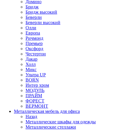
Домино
Бридж
Бридж высокий
Беверли
Беверли высокий
Олли
Европа
Ричмонд
Премьер
Оксфорд
Честертон
Дакар
Холл
Микс
Ультра UP
BORN
Интер хром
МОДУЛЬ
ПРАЙМ
ФОРЕСТ
ВЕРМОНТ
Металлическая мебель для офиса
Назад
Металлические шкафы для одежды
Металлические стеллажи