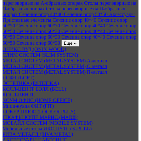
переговорные на А-образных опорах
Столы переговорные на
О-образных опорах
Столы переговорные на П-образных
опорах
Сечение опор 40*40
Сечение опор 50*50
Аксессуары
Приставные элементы
Сечение опор 40*40
Сечение опор
50*50
Сечение опор 60*30
Сечение опор 40*40
Сечение опор
50*50
Сечение опор 60*30
Сечение опор 40*40
Сечение опор
50*50
Сечение опор 60*30
Сечение опор 40*40
Сечение опор
50*50
Сечение опор 60*30
Ещё
ОНИКС ВУД (ONIX WOOD)
СЛИМ СИСТЕМ (SLIM SYSTEM)
МЕТАЛ СИСТЕМ (METAL SYSTEM) А-металл
МЕТАЛ СИСТЕМ (METAL SYSTEM) О-металл
МЕТАЛ СИСТЕМ (METAL SYSTEM) П-металл
ЛОФТ (LOFT)
ЭСТЕТИКА (ESTETIKA)
КОЛЛ-ЦЕНТР БЭЛЛ (BELL)
КОЛЛ-ЦЕНТР
ХОУМ ОФИС (HOME OFFICE)
Мини-кухня ФИТ (FIT)
ЛОКЕР ПЛЮС (LOCKER PLUS)
ШКАФЫ-КУПЕ МАРИС (MARIS)
МОБАЙЛ СИСТЕМ (MOBILE SYSTEM)
Мобильные столы ИКС ПУЛЛ (X-PULL)
РИВА МЕТАЛЛ (RIVA METAL)
АКСЕССУАРЫ НАВЕСНЫЕ