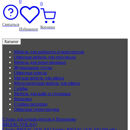
0
0
Связаться
Корзина
Избранное
Каталог
Мебель для кабинета руководителя
Офисная мебель для персонала
Мебель для переговорных
Журнальные столы
Офисные кресла
Мягкая мебель для офиса
Металлическая мебель для офиса
Сейфы
Мебель для кафе и столовых
Вешалки
Стойки ресепшн
Офисные перегородки
Столы для руководителя в Воронеже
ВИЛАС (VILAS)
Столы ВИЛАС (VILAS)
Тумбы ВИЛАС (VILAS)
Шкафы