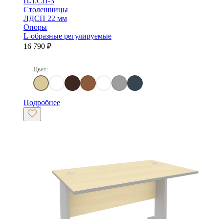
ПЛ.СП-3
Столешницы
ЛДСП 22 мм
Опоры
L-образные регулируемые
16 790
₽
Цвет:
Клен
Клен/Металлик
Венге Цаво
Орех гварнери
Белый
Серый
Антрацит
Подробнее