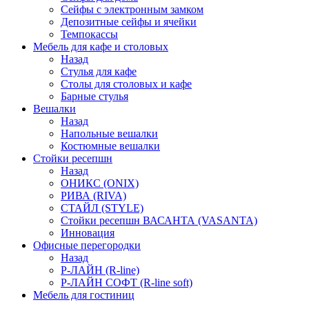
Сейфы с электронным замком
Депозитные сейфы и ячейки
Темпокассы
Мебель для кафе и столовых
Назад
Стулья для кафе
Столы для столовых и кафе
Барные стулья
Вешалки
Назад
Напольные вешалки
Костюмные вешалки
Стойки ресепшн
Назад
ОНИКС (ONIX)
РИВА (RIVA)
СТАЙЛ (STYLE)
Стойки ресепшн ВАСАНТА (VASANTA)
Инновация
Офисные перегородки
Назад
Р-ЛАЙН (R-line)
Р-ЛАЙН СОФТ (R-line soft)
Мебель для гостиниц