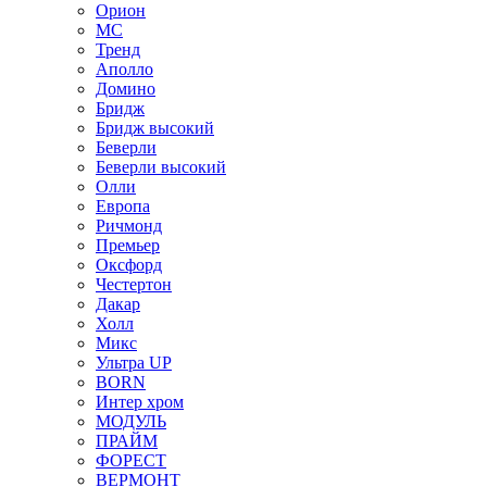
Орион
МС
Тренд
Аполло
Домино
Бридж
Бридж высокий
Беверли
Беверли высокий
Олли
Европа
Ричмонд
Премьер
Оксфорд
Честертон
Дакар
Холл
Микс
Ультра UP
BORN
Интер хром
МОДУЛЬ
ПРАЙМ
ФОРЕСТ
ВЕРМОНТ