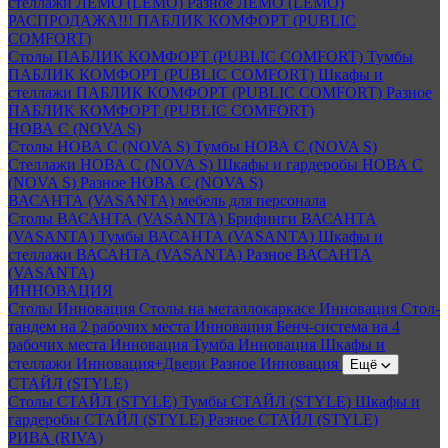
стеллажи ЛЕМО (LEMO)
Разное ЛЕМО (LEMO)
РАСПРОДАЖА!!! ПАБЛИК КОМФОРТ (PUBLIC
COMFORT)
Столы ПАБЛИК КОМФОРТ (PUBLIC COMFORT)
Тумбы
ПАБЛИК КОМФОРТ (PUBLIC COMFORT)
Шкафы и
стеллажи ПАБЛИК КОМФОРТ (PUBLIC COMFORT)
Разное
ПАБЛИК КОМФОРТ (PUBLIC COMFORT)
НОВА С (NOVA S)
Столы НОВА С (NOVA S)
Тумбы НОВА С (NOVA S)
Стеллажи НОВА С (NOVA S)
Шкафы и гардеробы НОВА С
(NOVA S)
Разное НОВА С (NOVA S)
ВАСАНТА (VASANTA) мебель для персонала
Столы ВАСАНТА (VASANTA)
Брифинги ВАСАНТА
(VASANTA)
Тумбы ВАСАНТА (VASANTA)
Шкафы и
стеллажи ВАСАНТА (VASANTA)
Разное ВАСАНТА
(VASANTA)
ИННОВАЦИЯ
Столы Инновация
Столы на металлокаркасе Инновация
Стол-
тандем на 2 рабочих места Инновация
Бенч-система на 4
рабочих места Инновация
Тумба Инновация
Шкафы и
стеллажи Инновация+Двери
Разное Инновация
Ещё
СТАЙЛ (STYLE)
Столы СТАЙЛ (STYLE)
Тумбы СТАЙЛ (STYLE)
Шкафы и
гардеробы СТАЙЛ (STYLE)
Разное СТАЙЛ (STYLE)
РИВА (RIVA)