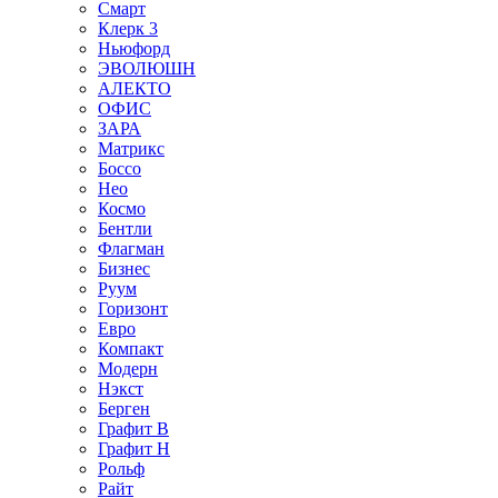
Смарт
Клерк 3
Ньюфорд
ЭВОЛЮШН
АЛЕКТО
ОФИС
ЗАРА
Матрикс
Боссо
Нео
Космо
Бентли
Флагман
Бизнес
Руум
Горизонт
Евро
Компакт
Модерн
Нэкст
Берген
Графит В
Графит Н
Рольф
Райт