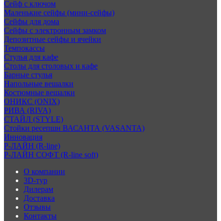
Сейф с ключом
Маленькие сейфы (мини-сейфы)
Сейфы для дома
Сейфы с электронным замком
Депозитные сейфы и ячейки
Темпокассы
Стулья для кафе
Столы для столовых и кафе
Барные стулья
Напольные вешалки
Костюмные вешалки
ОНИКС (ONIX)
РИВА (RIVA)
СТАЙЛ (STYLE)
Стойки ресепшн ВАСАНТА (VASANTA)
Инновация
Р-ЛАЙН (R-line)
Р-ЛАЙН СОФТ (R-line soft)
О компании
3D-тур
Дилерам
Доставка
Отзывы
Контакты