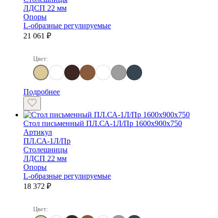
ЛДСП 22 мм
Опоры
L-образные регулируемые
21 061
₽
Цвет:
Клен
Клен/Металлик
Венге Цаво
Орех гварнери
Белый
Серый
Антрацит
Подробнее
Стол письменный ПЛ.СА-1Л/Пр 1600х900х750
Артикул
ПЛ.СА-1Л/Пр
Столешницы
ЛДСП 22 мм
Опоры
L-образные регулируемые
18 372
₽
Цвет: