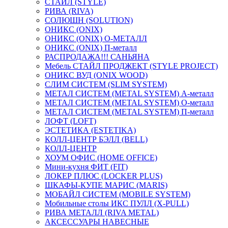
СТАЙЛ (STYLE)
РИВА (RIVA)
СОЛЮШН (SOLUTION)
ОНИКС (ONIX)
ОНИКС (ONIX) O-МЕТАЛЛ
ОНИКС (ONIX) П-металл
РАСПРОДАЖА!!! САНЬЯНА
Мебель СТАЙЛ ПРОДЖЕКТ (STYLE PROJECT)
ОНИКС ВУД (ONIX WOOD)
СЛИМ СИСТЕМ (SLIM SYSTEM)
МЕТАЛ СИСТЕМ (METAL SYSTEM) А-металл
МЕТАЛ СИСТЕМ (METAL SYSTEM) О-металл
МЕТАЛ СИСТЕМ (METAL SYSTEM) П-металл
ЛОФТ (LOFT)
ЭСТЕТИКА (ESTETIKA)
КОЛЛ-ЦЕНТР БЭЛЛ (BELL)
КОЛЛ-ЦЕНТР
ХОУМ ОФИС (HOME OFFICE)
Мини-кухня ФИТ (FIT)
ЛОКЕР ПЛЮС (LOCKER PLUS)
ШКАФЫ-КУПЕ МАРИС (MARIS)
МОБАЙЛ СИСТЕМ (MOBILE SYSTEM)
Мобильные столы ИКС ПУЛЛ (X-PULL)
РИВА МЕТАЛЛ (RIVA METAL)
АКСЕССУАРЫ НАВЕСНЫЕ