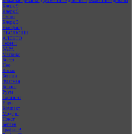
Кожаные диваны
Двухместные диваны
Трехместные диваны
Клерк 9
Клерк 5
Смарт
Клерк 3
Ньюфорд
ЭВОЛЮШН
АЛЕКТО
ОФИС
ЗАРА
Матрикс
Боссо
Нео
Космо
Бентли
Флагман
Бизнес
Руум
Горизонт
Евро
Компакт
Модерн
Нэкст
Берген
Графит В