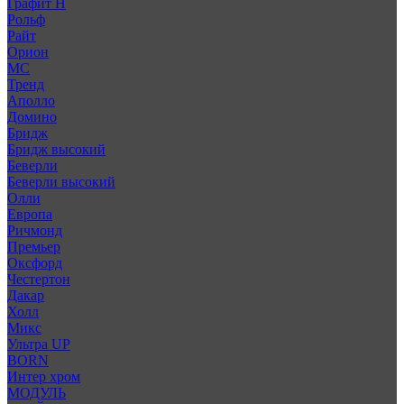
Графит Н
Рольф
Райт
Орион
МС
Тренд
Аполло
Домино
Бридж
Бридж высокий
Беверли
Беверли высокий
Олли
Европа
Ричмонд
Премьер
Оксфорд
Честертон
Дакар
Холл
Микс
Ультра UP
BORN
Интер хром
МОДУЛЬ