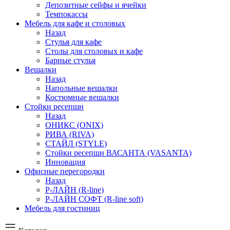
Депозитные сейфы и ячейки
Темпокассы
Мебель для кафе и столовых
Назад
Стулья для кафе
Столы для столовых и кафе
Барные стулья
Вешалки
Назад
Напольные вешалки
Костюмные вешалки
Стойки ресепшн
Назад
ОНИКС (ONIX)
РИВА (RIVA)
СТАЙЛ (STYLE)
Стойки ресепшн ВАСАНТА (VASANTA)
Инновация
Офисные перегородки
Назад
Р-ЛАЙН (R-line)
Р-ЛАЙН СОФТ (R-line soft)
Мебель для гостиниц