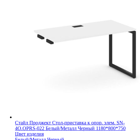
Стайл Проджект Стол-приставка к опор. элем. SN-
4O.OPRS-022 Белый/Металл Черный 1180*800*750
Цвет изделия
Белый/Металл Черный