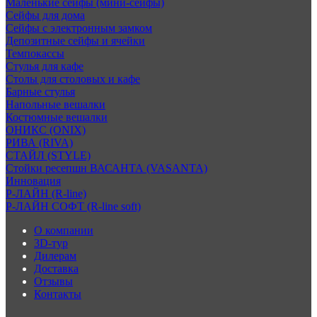
Маленькие сейфы (мини-сейфы)
Сейфы для дома
Сейфы с электронным замком
Депозитные сейфы и ячейки
Темпокассы
Стулья для кафе
Столы для столовых и кафе
Барные стулья
Напольные вешалки
Костюмные вешалки
ОНИКС (ONIX)
РИВА (RIVA)
СТАЙЛ (STYLE)
Стойки ресепшн ВАСАНТА (VASANTA)
Инновация
Р-ЛАЙН (R-line)
Р-ЛАЙН СОФТ (R-line soft)
О компании
3D-тур
Дилерам
Доставка
Отзывы
Контакты