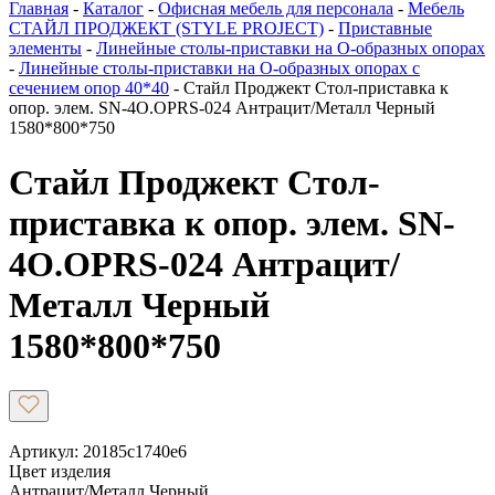
Главная
-
Каталог
-
Офисная мебель для персонала
-
Мебель
СТАЙЛ ПРОДЖЕКТ (STYLE PROJECT)
-
Приставные
элементы
-
Линейные столы-приставки на О-образных опорах
-
Линейные столы-приставки на О-образных опорах с
сечением опор 40*40
-
Стайл Проджект Стол-приставка к
опор. элем. SN-4O.OPRS-024 Антрацит/Металл Черный
1580*800*750
Стайл Проджект Стол-
приставка к опор. элем. SN-
4O.OPRS-024 Антрацит/
Металл Черный
1580*800*750
Артикул: 20185c1740e6
Цвет изделия
Антрацит/Металл Черный