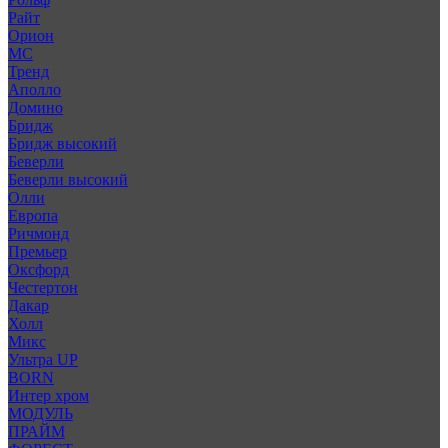
Райт
Орион
МС
Тренд
Аполло
Домино
Бридж
Бридж высокий
Беверли
Беверли высокий
Олли
Европа
Ричмонд
Премьер
Оксфорд
Честертон
Дакар
Холл
Микс
Ультра UP
BORN
Интер хром
МОДУЛЬ
ПРАЙМ