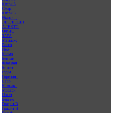
Клерк 5
Смарт
Клерк 3
Ньюфорд
ЭВОЛЮШН
АЛЕКТО
ОФИС
ЗАРА
Матрикс
Боссо
Нео
Космо
Бентли
Флагман
Бизнес
Руум
Горизонт
Евро
Компакт
Модерн
Нэкст
Берген
Графит В
Графит Н
Рольф