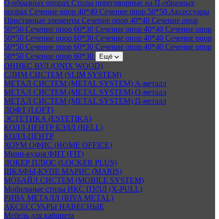
О-образных опорах
Столы переговорные на П-образных
опорах
Сечение опор 40*40
Сечение опор 50*50
Аксессуары
Приставные элементы
Сечение опор 40*40
Сечение опор
50*50
Сечение опор 60*30
Сечение опор 40*40
Сечение опор
50*50
Сечение опор 60*30
Сечение опор 40*40
Сечение опор
50*50
Сечение опор 60*30
Сечение опор 40*40
Сечение опор
50*50
Сечение опор 60*30
Ещё
ОНИКС ВУД (ONIX WOOD)
СЛИМ СИСТЕМ (SLIM SYSTEM)
МЕТАЛ СИСТЕМ (METAL SYSTEM) А-металл
МЕТАЛ СИСТЕМ (METAL SYSTEM) О-металл
МЕТАЛ СИСТЕМ (METAL SYSTEM) П-металл
ЛОФТ (LOFT)
ЭСТЕТИКА (ESTETIKA)
КОЛЛ-ЦЕНТР БЭЛЛ (BELL)
КОЛЛ-ЦЕНТР
ХОУМ ОФИС (HOME OFFICE)
Мини-кухня ФИТ (FIT)
ЛОКЕР ПЛЮС (LOCKER PLUS)
ШКАФЫ-КУПЕ МАРИС (MARIS)
МОБАЙЛ СИСТЕМ (MOBILE SYSTEM)
Мобильные столы ИКС ПУЛЛ (X-PULL)
РИВА МЕТАЛЛ (RIVA METAL)
АКСЕССУАРЫ НАВЕСНЫЕ
Мебель для кабинета