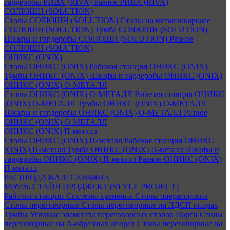
гардеробы РИВА (RIVA)
Разное РИВА (RIVA)
СОЛЮШН (SOLUTION)
Столы СОЛЮШН (SOLUTION)
Столы на металлокаркасе
СОЛЮШН (SOLUTION)
Тумба СОЛЮШН (SOLUTION)
Шкафы и гардеробы СОЛЮШН (SOLUTION)
Разное
СОЛЮШН (SOLUTION)
ОНИКС (ONIX)
Столы ОНИКС (ONIX)
Рабочая станция ОНИКС (ONIX)
Тумбы ОНИКС (ONIX)
Шкафы и гардеробы ОНИКС (ONIX)
ОНИКС (ONIX) O-МЕТАЛЛ
Столы ОНИКС (ONIX) O-МЕТАЛЛ
Рабочая станция ОНИКС
(ONIX) O-МЕТАЛЛ
Тумбы ОНИКС (ONIX) O-МЕТАЛЛ
Шкафы и гардеробы ОНИКС (ONIX) O-МЕТАЛЛ
Разное
ОНИКС (ONIX) O-МЕТАЛЛ
ОНИКС (ONIX) П-металл
Столы ОНИКС (ONIX) П-металл
Рабочая станция ОНИКС
(ONIX) П-металл
Тумба ОНИКС (ONIX) П-металл
Шкафы и
гардеробы ОНИКС (ONIX) П-металл
Разное ОНИКС (ONIX)
П-металл
РАСПРОДАЖА!!! САНЬЯНА
Мебель СТАЙЛ ПРОДЖЕКТ (STYLE PROJECT)
Рабочие станции
Системы хранения
Столы операторские
Столы переговорные
Столы переговорные на ЛДСП опорах
Тумбы
Угловые элементы переговорных столов
Царги
Столы
переговорные на А-образных опорах
Столы переговорные на