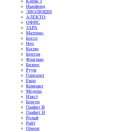
Клерк 3
Ньюфорд
ЭВОЛЮШН
АЛЕКТО
ОФИС
ЗАРА
Матрикс
Боссо
Нео
Космо
Бентли
Флагман
Бизнес
Руум
Горизонт
Евро
Компакт
Модерн
Нэкст
Берген
Графит В
Графит Н
Рольф
Райт
Орион