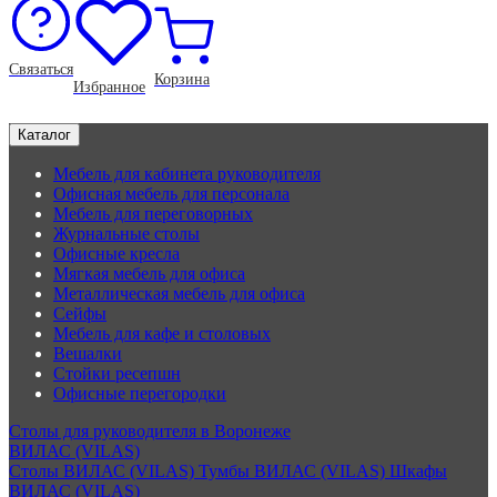
Связаться
Корзина
Избранное
Каталог
Мебель для кабинета руководителя
Офисная мебель для персонала
Мебель для переговорных
Журнальные столы
Офисные кресла
Мягкая мебель для офиса
Металлическая мебель для офиса
Сейфы
Мебель для кафе и столовых
Вешалки
Стойки ресепшн
Офисные перегородки
Столы для руководителя в Воронеже
ВИЛАС (VILAS)
Столы ВИЛАС (VILAS)
Тумбы ВИЛАС (VILAS)
Шкафы
ВИЛАС (VILAS)