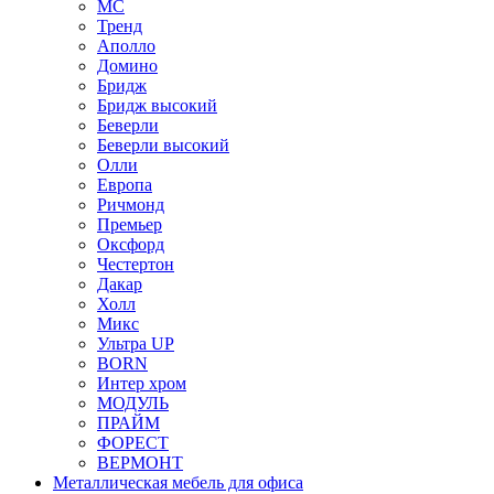
МС
Тренд
Аполло
Домино
Бридж
Бридж высокий
Беверли
Беверли высокий
Олли
Европа
Ричмонд
Премьер
Оксфорд
Честертон
Дакар
Холл
Микс
Ультра UP
BORN
Интер хром
МОДУЛЬ
ПРАЙМ
ФОРЕСТ
ВЕРМОНТ
Металлическая мебель для офиса