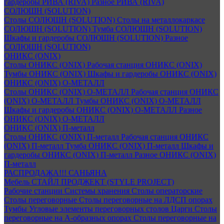
гардеробы РИВА (RIVA)
Разное РИВА (RIVA)
СОЛЮШН (SOLUTION)
Столы СОЛЮШН (SOLUTION)
Столы на металлокаркасе
СОЛЮШН (SOLUTION)
Тумба СОЛЮШН (SOLUTION)
Шкафы и гардеробы СОЛЮШН (SOLUTION)
Разное
СОЛЮШН (SOLUTION)
ОНИКС (ONIX)
Столы ОНИКС (ONIX)
Рабочая станция ОНИКС (ONIX)
Тумбы ОНИКС (ONIX)
Шкафы и гардеробы ОНИКС (ONIX)
ОНИКС (ONIX) O-МЕТАЛЛ
Столы ОНИКС (ONIX) O-МЕТАЛЛ
Рабочая станция ОНИКС
(ONIX) O-МЕТАЛЛ
Тумбы ОНИКС (ONIX) O-МЕТАЛЛ
Шкафы и гардеробы ОНИКС (ONIX) O-МЕТАЛЛ
Разное
ОНИКС (ONIX) O-МЕТАЛЛ
ОНИКС (ONIX) П-металл
Столы ОНИКС (ONIX) П-металл
Рабочая станция ОНИКС
(ONIX) П-металл
Тумба ОНИКС (ONIX) П-металл
Шкафы и
гардеробы ОНИКС (ONIX) П-металл
Разное ОНИКС (ONIX)
П-металл
РАСПРОДАЖА!!! САНЬЯНА
Мебель СТАЙЛ ПРОДЖЕКТ (STYLE PROJECT)
Рабочие станции
Системы хранения
Столы операторские
Столы переговорные
Столы переговорные на ЛДСП опорах
Тумбы
Угловые элементы переговорных столов
Царги
Столы
переговорные на А-образных опорах
Столы переговорные на