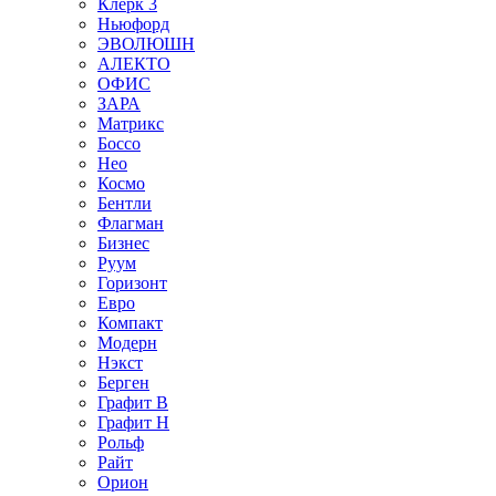
Клерк 3
Ньюфорд
ЭВОЛЮШН
АЛЕКТО
ОФИС
ЗАРА
Матрикс
Боссо
Нео
Космо
Бентли
Флагман
Бизнес
Руум
Горизонт
Евро
Компакт
Модерн
Нэкст
Берген
Графит В
Графит Н
Рольф
Райт
Орион