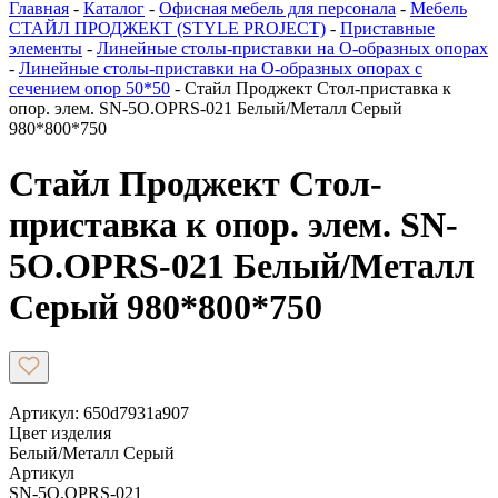
Главная
-
Каталог
-
Офисная мебель для персонала
-
Мебель
СТАЙЛ ПРОДЖЕКТ (STYLE PROJECT)
-
Приставные
элементы
-
Линейные столы-приставки на О-образных опорах
-
Линейные столы-приставки на О-образных опорах с
сечением опор 50*50
-
Стайл Проджект Стол-приставка к
опор. элем. SN-5O.OPRS-021 Белый/Металл Серый
980*800*750
Стайл Проджект Стол-
приставка к опор. элем. SN-
5O.OPRS-021 Белый/Металл
Серый 980*800*750
Артикул: 650d7931a907
Цвет изделия
Белый/Металл Серый
Артикул
SN-5O.OPRS-021