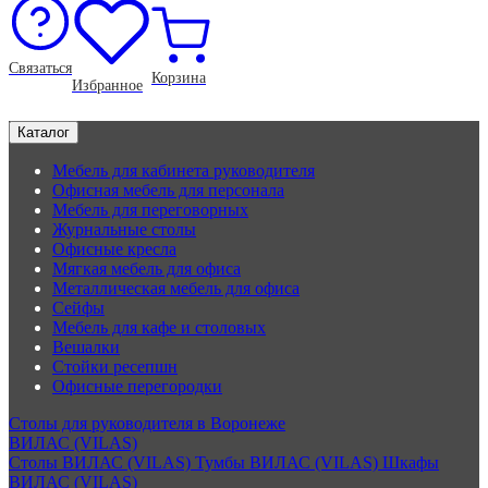
Связаться
Корзина
Избранное
Каталог
Мебель для кабинета руководителя
Офисная мебель для персонала
Мебель для переговорных
Журнальные столы
Офисные кресла
Мягкая мебель для офиса
Металлическая мебель для офиса
Сейфы
Мебель для кафе и столовых
Вешалки
Стойки ресепшн
Офисные перегородки
Столы для руководителя в Воронеже
ВИЛАС (VILAS)
Столы ВИЛАС (VILAS)
Тумбы ВИЛАС (VILAS)
Шкафы
ВИЛАС (VILAS)