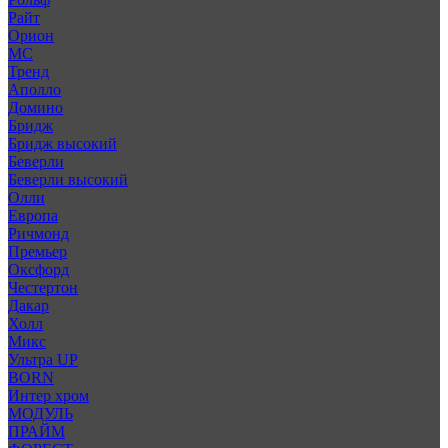
Райт
Орион
МС
Тренд
Аполло
Домино
Бридж
Бридж высокий
Беверли
Беверли высокий
Олли
Европа
Ричмонд
Премьер
Оксфорд
Честертон
Дакар
Холл
Микс
Ультра UP
BORN
Интер хром
МОДУЛЬ
ПРАЙМ