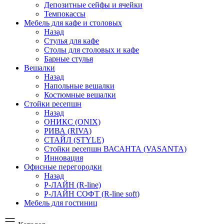
Депозитные сейфы и ячейки
Темпокассы
Мебель для кафе и столовых
Назад
Стулья для кафе
Столы для столовых и кафе
Барные стулья
Вешалки
Назад
Напольные вешалки
Костюмные вешалки
Стойки ресепшн
Назад
ОНИКС (ONIX)
РИВА (RIVA)
СТАЙЛ (STYLE)
Стойки ресепшн ВАСАНТА (VASANTA)
Инновация
Офисные перегородки
Назад
Р-ЛАЙН (R-line)
Р-ЛАЙН СОФТ (R-line soft)
Мебель для гостиниц