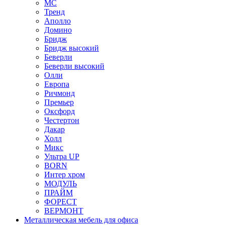
МС
Тренд
Аполло
Домино
Бридж
Бридж высокий
Беверли
Беверли высокий
Олли
Европа
Ричмонд
Премьер
Оксфорд
Честертон
Дакар
Холл
Микс
Ультра UP
BORN
Интер хром
МОДУЛЬ
ПРАЙМ
ФОРЕСТ
ВЕРМОНТ
Металлическая мебель для офиса