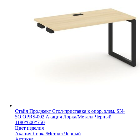
Стайл Проджект Стол-приставка к опор. элем. SN-
5O.OPRS-002 Акация Лорка/Металл Черный
1180*600*750
Цвет изделия
Акация Лорка/Металл Черный
Артикул