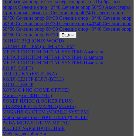
О-образных опорах
Столы переговорные на П-образных
опорах
Сечение опор 40*40
Сечение опор 50*50
Аксессуары
Приставные элементы
Сечение опор 40*40
Сечение опор
50*50
Сечение опор 60*30
Сечение опор 40*40
Сечение опор
50*50
Сечение опор 60*30
Сечение опор 40*40
Сечение опор
50*50
Сечение опор 60*30
Сечение опор 40*40
Сечение опор
50*50
Сечение опор 60*30
Ещё
ОНИКС ВУД (ONIX WOOD)
СЛИМ СИСТЕМ (SLIM SYSTEM)
МЕТАЛ СИСТЕМ (METAL SYSTEM) А-металл
МЕТАЛ СИСТЕМ (METAL SYSTEM) О-металл
МЕТАЛ СИСТЕМ (METAL SYSTEM) П-металл
ЛОФТ (LOFT)
ЭСТЕТИКА (ESTETIKA)
КОЛЛ-ЦЕНТР БЭЛЛ (BELL)
КОЛЛ-ЦЕНТР
ХОУМ ОФИС (HOME OFFICE)
Мини-кухня ФИТ (FIT)
ЛОКЕР ПЛЮС (LOCKER PLUS)
ШКАФЫ-КУПЕ МАРИС (MARIS)
МОБАЙЛ СИСТЕМ (MOBILE SYSTEM)
Мобильные столы ИКС ПУЛЛ (X-PULL)
РИВА МЕТАЛЛ (RIVA METAL)
АКСЕССУАРЫ НАВЕСНЫЕ
Мебель для кабинета