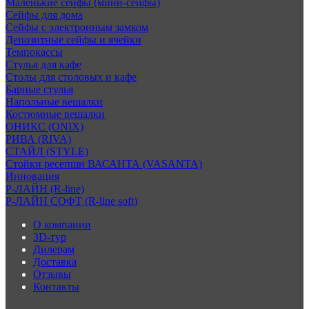
Маленькие сейфы (мини-сейфы)
Сейфы для дома
Сейфы с электронным замком
Депозитные сейфы и ячейки
Темпокассы
Стулья для кафе
Столы для столовых и кафе
Барные стулья
Напольные вешалки
Костюмные вешалки
ОНИКС (ONIX)
РИВА (RIVA)
СТАЙЛ (STYLE)
Стойки ресепшн ВАСАНТА (VASANTA)
Инновация
Р-ЛАЙН (R-line)
Р-ЛАЙН СОФТ (R-line soft)
О компании
3D-тур
Дилерам
Доставка
Отзывы
Контакты