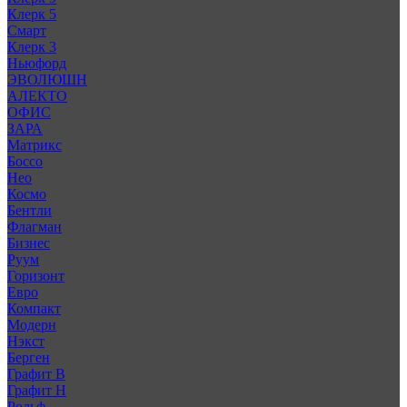
Клерк 5
Смарт
Клерк 3
Ньюфорд
ЭВОЛЮШН
АЛЕКТО
ОФИС
ЗАРА
Матрикс
Боссо
Нео
Космо
Бентли
Флагман
Бизнес
Руум
Горизонт
Евро
Компакт
Модерн
Нэкст
Берген
Графит В
Графит Н
Рольф