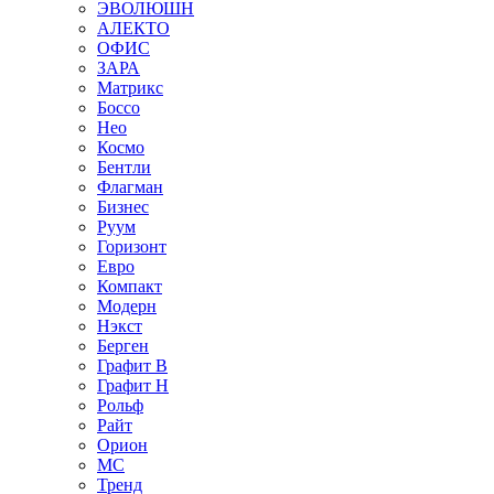
ЭВОЛЮШН
АЛЕКТО
ОФИС
ЗАРА
Матрикс
Боссо
Нео
Космо
Бентли
Флагман
Бизнес
Руум
Горизонт
Евро
Компакт
Модерн
Нэкст
Берген
Графит В
Графит Н
Рольф
Райт
Орион
МС
Тренд