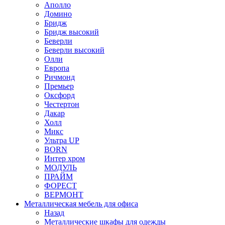
Аполло
Домино
Бридж
Бридж высокий
Беверли
Беверли высокий
Олли
Европа
Ричмонд
Премьер
Оксфорд
Честертон
Дакар
Холл
Микс
Ультра UP
BORN
Интер хром
МОДУЛЬ
ПРАЙМ
ФОРЕСТ
ВЕРМОНТ
Металлическая мебель для офиса
Назад
Металлические шкафы для одежды