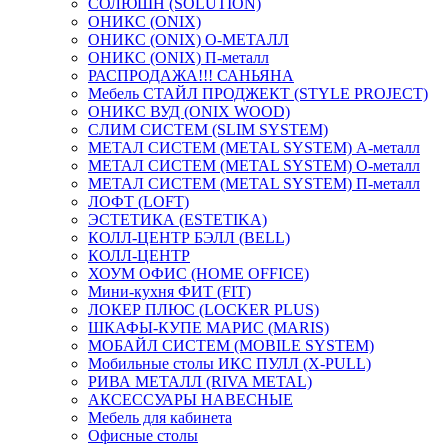
СОЛЮШН (SOLUTION)
ОНИКС (ONIX)
ОНИКС (ONIX) O-МЕТАЛЛ
ОНИКС (ONIX) П-металл
РАСПРОДАЖА!!! САНЬЯНА
Мебель СТАЙЛ ПРОДЖЕКТ (STYLE PROJECT)
ОНИКС ВУД (ONIX WOOD)
СЛИМ СИСТЕМ (SLIM SYSTEM)
МЕТАЛ СИСТЕМ (METAL SYSTEM) А-металл
МЕТАЛ СИСТЕМ (METAL SYSTEM) О-металл
МЕТАЛ СИСТЕМ (METAL SYSTEM) П-металл
ЛОФТ (LOFT)
ЭСТЕТИКА (ESTETIKA)
КОЛЛ-ЦЕНТР БЭЛЛ (BELL)
КОЛЛ-ЦЕНТР
ХОУМ ОФИС (HOME OFFICE)
Мини-кухня ФИТ (FIT)
ЛОКЕР ПЛЮС (LOCKER PLUS)
ШКАФЫ-КУПЕ МАРИС (MARIS)
МОБАЙЛ СИСТЕМ (MOBILE SYSTEM)
Мобильные столы ИКС ПУЛЛ (X-PULL)
РИВА МЕТАЛЛ (RIVA METAL)
АКСЕССУАРЫ НАВЕСНЫЕ
Мебель для кабинета
Офисные столы