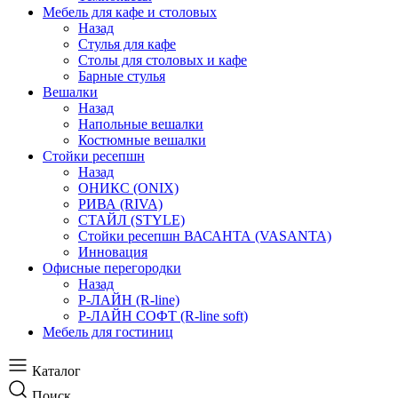
Мебель для кафе и столовых
Назад
Стулья для кафе
Столы для столовых и кафе
Барные стулья
Вешалки
Назад
Напольные вешалки
Костюмные вешалки
Стойки ресепшн
Назад
ОНИКС (ONIX)
РИВА (RIVA)
СТАЙЛ (STYLE)
Стойки ресепшн ВАСАНТА (VASANTA)
Инновация
Офисные перегородки
Назад
Р-ЛАЙН (R-line)
Р-ЛАЙН СОФТ (R-line soft)
Мебель для гостиниц
Каталог
Поиск