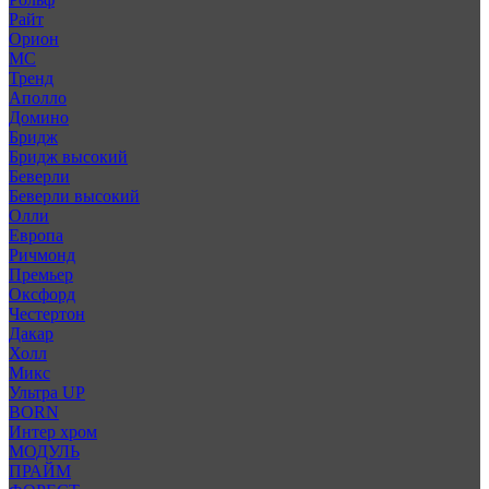
Райт
Орион
МС
Тренд
Аполло
Домино
Бридж
Бридж высокий
Беверли
Беверли высокий
Олли
Европа
Ричмонд
Премьер
Оксфорд
Честертон
Дакар
Холл
Микс
Ультра UP
BORN
Интер хром
МОДУЛЬ
ПРАЙМ