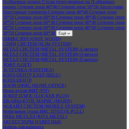
О-образных опорах
Столы переговорные на П-образных
опорах
Сечение опор 40*40
Сечение опор 50*50
Аксессуары
Приставные элементы
Сечение опор 40*40
Сечение опор
50*50
Сечение опор 60*30
Сечение опор 40*40
Сечение опор
50*50
Сечение опор 60*30
Сечение опор 40*40
Сечение опор
50*50
Сечение опор 60*30
Сечение опор 40*40
Сечение опор
50*50
Сечение опор 60*30
Ещё
ОНИКС ВУД (ONIX WOOD)
СЛИМ СИСТЕМ (SLIM SYSTEM)
МЕТАЛ СИСТЕМ (METAL SYSTEM) А-металл
МЕТАЛ СИСТЕМ (METAL SYSTEM) О-металл
МЕТАЛ СИСТЕМ (METAL SYSTEM) П-металл
ЛОФТ (LOFT)
ЭСТЕТИКА (ESTETIKA)
КОЛЛ-ЦЕНТР БЭЛЛ (BELL)
КОЛЛ-ЦЕНТР
ХОУМ ОФИС (HOME OFFICE)
Мини-кухня ФИТ (FIT)
ЛОКЕР ПЛЮС (LOCKER PLUS)
ШКАФЫ-КУПЕ МАРИС (MARIS)
МОБАЙЛ СИСТЕМ (MOBILE SYSTEM)
Мобильные столы ИКС ПУЛЛ (X-PULL)
РИВА МЕТАЛЛ (RIVA METAL)
АКСЕССУАРЫ НАВЕСНЫЕ
Мебель для кабинета