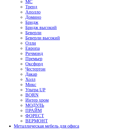
МС
Тренд
Аполло
Домино
Бридж
Бридж высокий
Беверли
Беверли высокий
Олли
Европа
Ричмонд
Премьер
Оксфорд
Честертон
Дакар
Холл
Микс
Ультра UP
BORN
Интер хром
МОДУЛЬ
ПРАЙМ
ФОРЕСТ
ВЕРМОНТ
Металлическая мебель для офиса