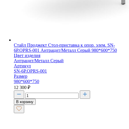
Стайл Проджект Стол-приставка к опор. элем. SN-
6P.OPRS-001 Антрацит/Металл Серый 980*600*750
Цвет изделия
Антрацит/Металл Серый
Артикул
SN-6P.OPRS-001
Размер
980*600*750
12 300
₽
В корзину