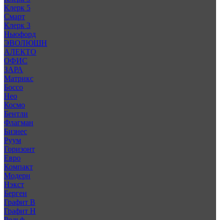
Клерк 5
Смарт
Клерк 3
Ньюфорд
ЭВОЛЮШН
АЛЕКТО
ОФИС
ЗАРА
Матрикс
Боссо
Нео
Космо
Бентли
Флагман
Бизнес
Руум
Горизонт
Евро
Компакт
Модерн
Нэкст
Берген
Графит В
Графит Н
Рольф