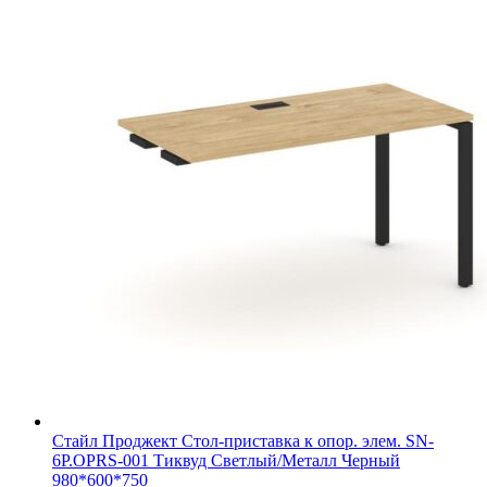
Стайл Проджект Стол-приставка к опор. элем. SN-
6P.OPRS-001 Тиквуд Светлый/Металл Черный
980*600*750