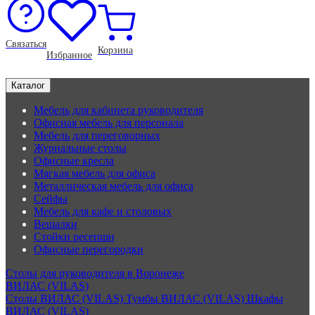
Связаться
Корзина
Избранное
Каталог
Мебель для кабинета руководителя
Офисная мебель для персонала
Мебель для переговорных
Журнальные столы
Офисные кресла
Мягкая мебель для офиса
Металлическая мебель для офиса
Сейфы
Мебель для кафе и столовых
Вешалки
Стойки ресепшн
Офисные перегородки
Столы для руководителя в Воронеже
ВИЛАС (VILAS)
Столы ВИЛАС (VILAS)
Тумбы ВИЛАС (VILAS)
Шкафы
ВИЛАС (VILAS)