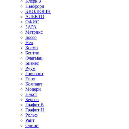
Клерк 3
Ньюфорд
ЭВОЛЮШН
АЛЕКТО
ОФИС
ЗАРА
Матрикс
Боссо
Нео
Космо
Бентли
Флагман
Бизнес
Руум
Горизонт
Евро
Компакт
Модерн
Нэкст
Берген
Графит В
Графит Н
Рольф
Райт
Орион