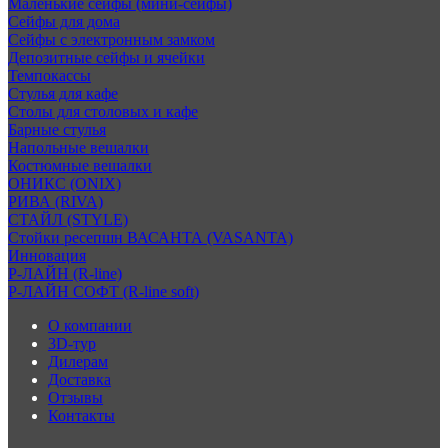
Маленькие сейфы (мини-сейфы)
Сейфы для дома
Сейфы с электронным замком
Депозитные сейфы и ячейки
Темпокассы
Стулья для кафе
Столы для столовых и кафе
Барные стулья
Напольные вешалки
Костюмные вешалки
ОНИКС (ONIX)
РИВА (RIVA)
СТАЙЛ (STYLE)
Стойки ресепшн ВАСАНТА (VASANTA)
Инновация
Р-ЛАЙН (R-line)
Р-ЛАЙН СОФТ (R-line soft)
О компании
3D-тур
Дилерам
Доставка
Отзывы
Контакты