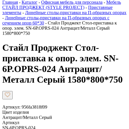
Главная
-
Каталог
-
Офисная мебель для персонала
-
Мебель
СТАЙЛ ПРОДЖЕКТ (STYLE PROJECT)
-
Приставные
элементы
-
Линейные столы-приставки на П-образных опорах
-
Линейные столы-приставки на П-образных опорах с
сечением опор 60*30
-
Стайл Проджект Стол-приставка к
опор. элем. SN-6P.OPRS-024 Антрацит/Металл Серый
1580*800*750
Стайл Проджект Стол-
приставка к опор. элем. SN-
6P.OPRS-024 Антрацит/
Металл Серый 1580*800*750
Артикул: 956fa3818f09
Цвет изделия
Антрацит/Металл Серый
Артикул
SN-6P.OPRS-024