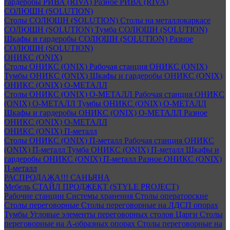
гардеробы РИВА (RIVA)
Разное РИВА (RIVA)
СОЛЮШН (SOLUTION)
Столы СОЛЮШН (SOLUTION)
Столы на металлокаркасе
СОЛЮШН (SOLUTION)
Тумба СОЛЮШН (SOLUTION)
Шкафы и гардеробы СОЛЮШН (SOLUTION)
Разное
СОЛЮШН (SOLUTION)
ОНИКС (ONIX)
Столы ОНИКС (ONIX)
Рабочая станция ОНИКС (ONIX)
Тумбы ОНИКС (ONIX)
Шкафы и гардеробы ОНИКС (ONIX)
ОНИКС (ONIX) O-МЕТАЛЛ
Столы ОНИКС (ONIX) O-МЕТАЛЛ
Рабочая станция ОНИКС
(ONIX) O-МЕТАЛЛ
Тумбы ОНИКС (ONIX) O-МЕТАЛЛ
Шкафы и гардеробы ОНИКС (ONIX) O-МЕТАЛЛ
Разное
ОНИКС (ONIX) O-МЕТАЛЛ
ОНИКС (ONIX) П-металл
Столы ОНИКС (ONIX) П-металл
Рабочая станция ОНИКС
(ONIX) П-металл
Тумба ОНИКС (ONIX) П-металл
Шкафы и
гардеробы ОНИКС (ONIX) П-металл
Разное ОНИКС (ONIX)
П-металл
РАСПРОДАЖА!!! САНЬЯНА
Мебель СТАЙЛ ПРОДЖЕКТ (STYLE PROJECT)
Рабочие станции
Системы хранения
Столы операторские
Столы переговорные
Столы переговорные на ЛДСП опорах
Тумбы
Угловые элементы переговорных столов
Царги
Столы
переговорные на А-образных опорах
Столы переговорные на