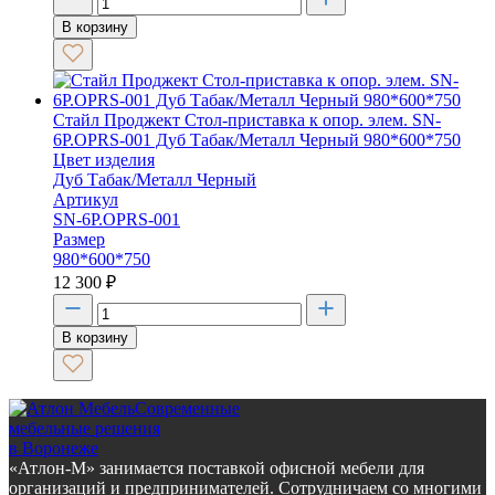
В корзину
Стайл Проджект Стол-приставка к опор. элем. SN-
6P.OPRS-001 Дуб Табак/Металл Черный 980*600*750
Цвет изделия
Дуб Табак/Металл Черный
Артикул
SN-6P.OPRS-001
Размер
980*600*750
12 300
₽
В корзину
Современные
мебельные решения
в Воронеже
«Атлон-М» занимается поставкой офисной мебели для
организаций и предпринимателей. Сотрудничаем со многими