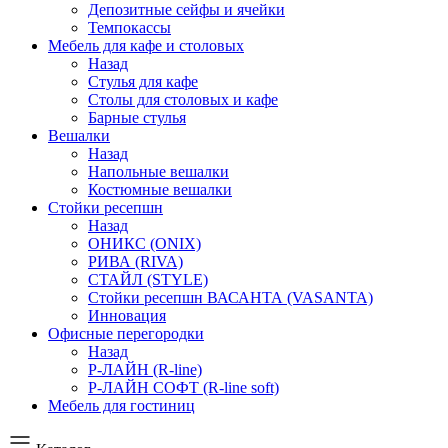
Депозитные сейфы и ячейки
Темпокассы
Мебель для кафе и столовых
Назад
Стулья для кафе
Столы для столовых и кафе
Барные стулья
Вешалки
Назад
Напольные вешалки
Костюмные вешалки
Стойки ресепшн
Назад
ОНИКС (ONIX)
РИВА (RIVA)
СТАЙЛ (STYLE)
Стойки ресепшн ВАСАНТА (VASANTA)
Инновация
Офисные перегородки
Назад
Р-ЛАЙН (R-line)
Р-ЛАЙН СОФТ (R-line soft)
Мебель для гостиниц