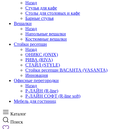
Назад
Стулья для кафе
Столы для столовых и кафе
Барные стулья
Вешалки
Назад
Напольные вешалки
Костюмные вешалки
Стойки ресепшн
Назад
ОНИКС (ONIX)
РИВА (RIVA)
СТАЙЛ (STYLE)
Стойки ресепшн ВАСАНТА (VASANTA)
Инновация
Офисные перегородки
Назад
Р-ЛАЙН (R-line)
Р-ЛАЙН СОФТ (R-line soft)
Мебель для гостиниц
Каталог
Поиск