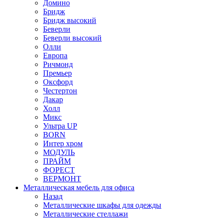
Домино
Бридж
Бридж высокий
Беверли
Беверли высокий
Олли
Европа
Ричмонд
Премьер
Оксфорд
Честертон
Дакар
Холл
Микс
Ультра UP
BORN
Интер хром
МОДУЛЬ
ПРАЙМ
ФОРЕСТ
ВЕРМОНТ
Металлическая мебель для офиса
Назад
Металлические шкафы для одежды
Металлические стеллажи