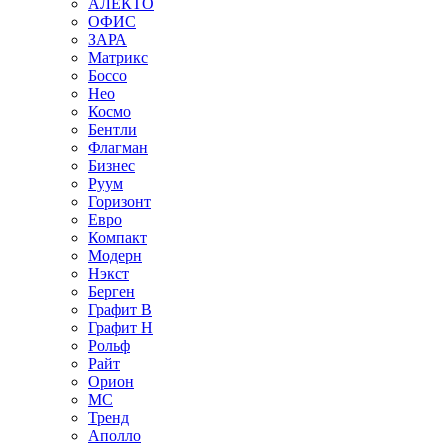
АЛЕКТО
ОФИС
ЗАРА
Матрикс
Боссо
Нео
Космо
Бентли
Флагман
Бизнес
Руум
Горизонт
Евро
Компакт
Модерн
Нэкст
Берген
Графит В
Графит Н
Рольф
Райт
Орион
МС
Тренд
Аполло