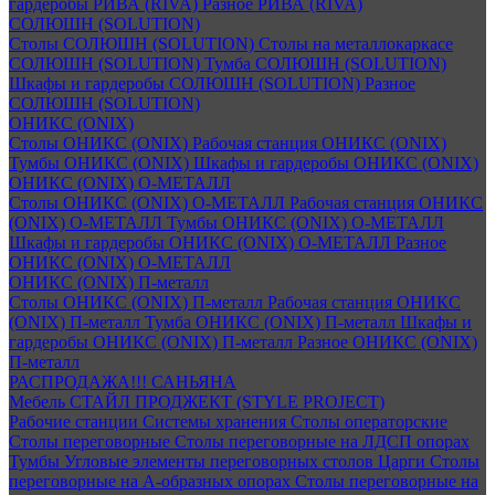
гардеробы РИВА (RIVA)
Разное РИВА (RIVA)
СОЛЮШН (SOLUTION)
Столы СОЛЮШН (SOLUTION)
Столы на металлокаркасе
СОЛЮШН (SOLUTION)
Тумба СОЛЮШН (SOLUTION)
Шкафы и гардеробы СОЛЮШН (SOLUTION)
Разное
СОЛЮШН (SOLUTION)
ОНИКС (ONIX)
Столы ОНИКС (ONIX)
Рабочая станция ОНИКС (ONIX)
Тумбы ОНИКС (ONIX)
Шкафы и гардеробы ОНИКС (ONIX)
ОНИКС (ONIX) O-МЕТАЛЛ
Столы ОНИКС (ONIX) O-МЕТАЛЛ
Рабочая станция ОНИКС
(ONIX) O-МЕТАЛЛ
Тумбы ОНИКС (ONIX) O-МЕТАЛЛ
Шкафы и гардеробы ОНИКС (ONIX) O-МЕТАЛЛ
Разное
ОНИКС (ONIX) O-МЕТАЛЛ
ОНИКС (ONIX) П-металл
Столы ОНИКС (ONIX) П-металл
Рабочая станция ОНИКС
(ONIX) П-металл
Тумба ОНИКС (ONIX) П-металл
Шкафы и
гардеробы ОНИКС (ONIX) П-металл
Разное ОНИКС (ONIX)
П-металл
РАСПРОДАЖА!!! САНЬЯНА
Мебель СТАЙЛ ПРОДЖЕКТ (STYLE PROJECT)
Рабочие станции
Системы хранения
Столы операторские
Столы переговорные
Столы переговорные на ЛДСП опорах
Тумбы
Угловые элементы переговорных столов
Царги
Столы
переговорные на А-образных опорах
Столы переговорные на