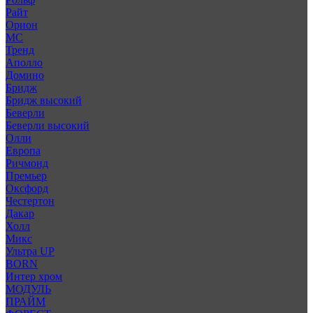
Райт
Орион
МС
Тренд
Аполло
Домино
Бридж
Бридж высокий
Беверли
Беверли высокий
Олли
Европа
Ричмонд
Премьер
Оксфорд
Честертон
Дакар
Холл
Микс
Ультра UP
BORN
Интер хром
МОДУЛЬ
ПРАЙМ