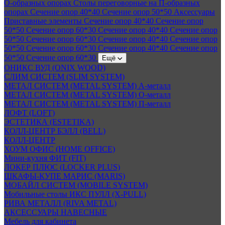
О-образных опорах
Столы переговорные на П-образных
опорах
Сечение опор 40*40
Сечение опор 50*50
Аксессуары
Приставные элементы
Сечение опор 40*40
Сечение опор
50*50
Сечение опор 60*30
Сечение опор 40*40
Сечение опор
50*50
Сечение опор 60*30
Сечение опор 40*40
Сечение опор
50*50
Сечение опор 60*30
Сечение опор 40*40
Сечение опор
50*50
Сечение опор 60*30
Ещё
ОНИКС ВУД (ONIX WOOD)
СЛИМ СИСТЕМ (SLIM SYSTEM)
МЕТАЛ СИСТЕМ (METAL SYSTEM) А-металл
МЕТАЛ СИСТЕМ (METAL SYSTEM) О-металл
МЕТАЛ СИСТЕМ (METAL SYSTEM) П-металл
ЛОФТ (LOFT)
ЭСТЕТИКА (ESTETIKA)
КОЛЛ-ЦЕНТР БЭЛЛ (BELL)
КОЛЛ-ЦЕНТР
ХОУМ ОФИС (HOME OFFICE)
Мини-кухня ФИТ (FIT)
ЛОКЕР ПЛЮС (LOCKER PLUS)
ШКАФЫ-КУПЕ МАРИС (MARIS)
МОБАЙЛ СИСТЕМ (MOBILE SYSTEM)
Мобильные столы ИКС ПУЛЛ (X-PULL)
РИВА МЕТАЛЛ (RIVA METAL)
АКСЕССУАРЫ НАВЕСНЫЕ
Мебель для кабинета