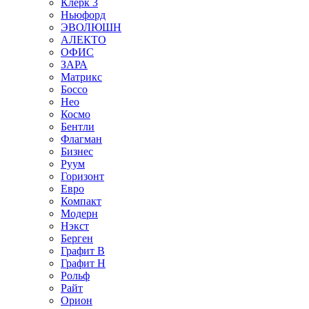
Клерк 3
Ньюфорд
ЭВОЛЮШН
АЛЕКТО
ОФИС
ЗАРА
Матрикс
Боссо
Нео
Космо
Бентли
Флагман
Бизнес
Руум
Горизонт
Евро
Компакт
Модерн
Нэкст
Берген
Графит В
Графит Н
Рольф
Райт
Орион