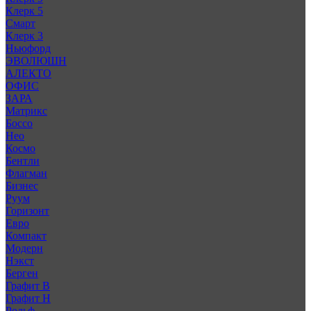
Клерк 5
Смарт
Клерк 3
Ньюфорд
ЭВОЛЮШН
АЛЕКТО
ОФИС
ЗАРА
Матрикс
Боссо
Нео
Космо
Бентли
Флагман
Бизнес
Руум
Горизонт
Евро
Компакт
Модерн
Нэкст
Берген
Графит В
Графит Н
Рольф