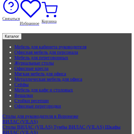
Связаться
Корзина
Избранное
Каталог
Мебель для кабинета руководителя
Офисная мебель для персонала
Мебель для переговорных
Журнальные столы
Офисные кресла
Мягкая мебель для офиса
Металлическая мебель для офиса
Сейфы
Мебель для кафе и столовых
Вешалки
Стойки ресепшн
Офисные перегородки
Столы для руководителя в Воронеже
ВИЛАС (VILAS)
Столы ВИЛАС (VILAS)
Тумбы ВИЛАС (VILAS)
Шкафы
ВИЛАС (VILAS)