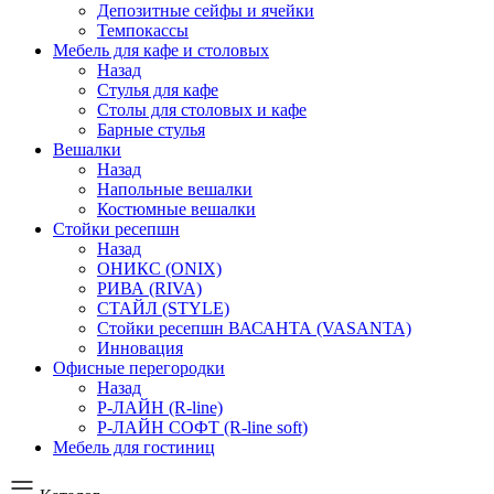
Депозитные сейфы и ячейки
Темпокассы
Мебель для кафе и столовых
Назад
Стулья для кафе
Столы для столовых и кафе
Барные стулья
Вешалки
Назад
Напольные вешалки
Костюмные вешалки
Стойки ресепшн
Назад
ОНИКС (ONIX)
РИВА (RIVA)
СТАЙЛ (STYLE)
Стойки ресепшн ВАСАНТА (VASANTA)
Инновация
Офисные перегородки
Назад
Р-ЛАЙН (R-line)
Р-ЛАЙН СОФТ (R-line soft)
Мебель для гостиниц