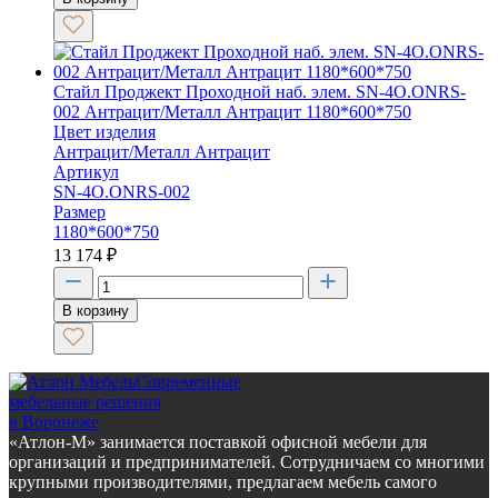
Стайл Проджект Проходной наб. элем. SN-4O.ONRS-
002 Антрацит/Металл Антрацит 1180*600*750
Цвет изделия
Антрацит/Металл Антрацит
Артикул
SN-4O.ONRS-002
Размер
1180*600*750
13 174
₽
В корзину
Современные
мебельные решения
в Воронеже
«Атлон-М» занимается поставкой офисной мебели для
организаций и предпринимателей. Сотрудничаем со многими
крупными производителями, предлагаем мебель самого