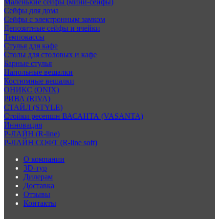
Маленькие сейфы (мини-сейфы)
Сейфы для дома
Сейфы с электронным замком
Депозитные сейфы и ячейки
Темпокассы
Стулья для кафе
Столы для столовых и кафе
Барные стулья
Напольные вешалки
Костюмные вешалки
ОНИКС (ONIX)
РИВА (RIVA)
СТАЙЛ (STYLE)
Стойки ресепшн ВАСАНТА (VASANTA)
Инновация
Р-ЛАЙН (R-line)
Р-ЛАЙН СОФТ (R-line soft)
О компании
3D-тур
Дилерам
Доставка
Отзывы
Контакты