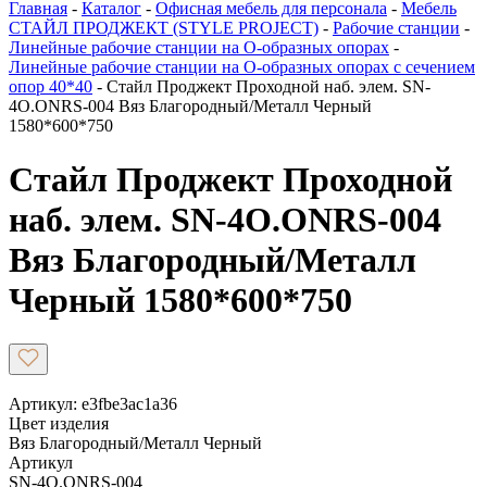
Главная
-
Каталог
-
Офисная мебель для персонала
-
Мебель
СТАЙЛ ПРОДЖЕКТ (STYLE PROJECT)
-
Рабочие станции
-
Линейные рабочие станции на О-образных опорах
-
Линейные рабочие станции на О-образных опорах с сечением
опор 40*40
-
Стайл Проджект Проходной наб. элем. SN-
4O.ONRS-004 Вяз Благородный/Металл Черный
1580*600*750
Стайл Проджект Проходной
наб. элем. SN-4O.ONRS-004
Вяз Благородный/Металл
Черный 1580*600*750
Артикул: e3fbe3ac1a36
Цвет изделия
Вяз Благородный/Металл Черный
Артикул
SN-4O.ONRS-004