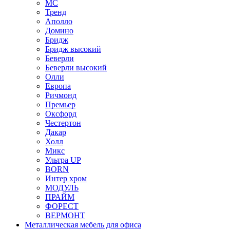
МС
Тренд
Аполло
Домино
Бридж
Бридж высокий
Беверли
Беверли высокий
Олли
Европа
Ричмонд
Премьер
Оксфорд
Честертон
Дакар
Холл
Микс
Ультра UP
BORN
Интер хром
МОДУЛЬ
ПРАЙМ
ФОРЕСТ
ВЕРМОНТ
Металлическая мебель для офиса