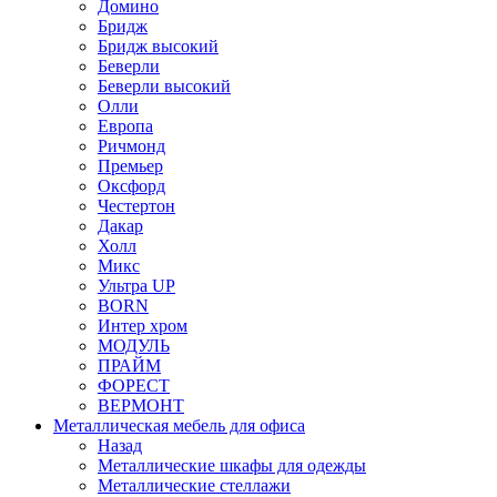
Домино
Бридж
Бридж высокий
Беверли
Беверли высокий
Олли
Европа
Ричмонд
Премьер
Оксфорд
Честертон
Дакар
Холл
Микс
Ультра UP
BORN
Интер хром
МОДУЛЬ
ПРАЙМ
ФОРЕСТ
ВЕРМОНТ
Металлическая мебель для офиса
Назад
Металлические шкафы для одежды
Металлические стеллажи