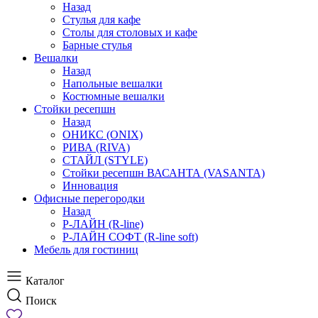
Назад
Стулья для кафе
Столы для столовых и кафе
Барные стулья
Вешалки
Назад
Напольные вешалки
Костюмные вешалки
Стойки ресепшн
Назад
ОНИКС (ONIX)
РИВА (RIVA)
СТАЙЛ (STYLE)
Стойки ресепшн ВАСАНТА (VASANTA)
Инновация
Офисные перегородки
Назад
Р-ЛАЙН (R-line)
Р-ЛАЙН СОФТ (R-line soft)
Мебель для гостиниц
Каталог
Поиск