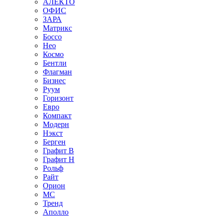
АЛЕКТО
ОФИС
ЗАРА
Матрикс
Боссо
Нео
Космо
Бентли
Флагман
Бизнес
Руум
Горизонт
Евро
Компакт
Модерн
Нэкст
Берген
Графит В
Графит Н
Рольф
Райт
Орион
МС
Тренд
Аполло