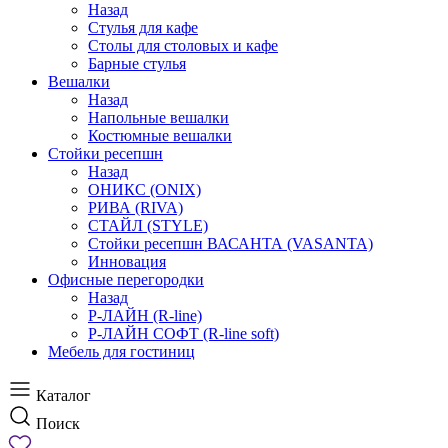
Назад
Стулья для кафе
Столы для столовых и кафе
Барные стулья
Вешалки
Назад
Напольные вешалки
Костюмные вешалки
Стойки ресепшн
Назад
ОНИКС (ONIX)
РИВА (RIVA)
СТАЙЛ (STYLE)
Стойки ресепшн ВАСАНТА (VASANTA)
Инновация
Офисные перегородки
Назад
Р-ЛАЙН (R-line)
Р-ЛАЙН СОФТ (R-line soft)
Мебель для гостиниц
Каталог
Поиск