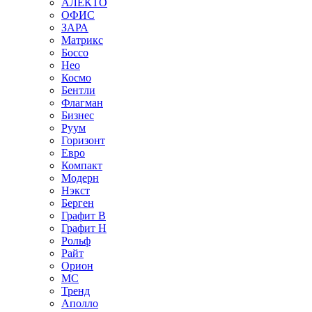
АЛЕКТО
ОФИС
ЗАРА
Матрикс
Боссо
Нео
Космо
Бентли
Флагман
Бизнес
Руум
Горизонт
Евро
Компакт
Модерн
Нэкст
Берген
Графит В
Графит Н
Рольф
Райт
Орион
МС
Тренд
Аполло