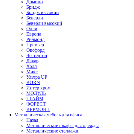
Домино
Бридж
Бридж высокий
Беверли
Беверли высокий
Олли
Европа
Ричмонд
Премьер
Оксфорд
Честертон
Дакар
Холл
Микс
Ультра UP
BORN
Интер хром
МОДУЛЬ
ПРАЙМ
ФОРЕСТ
ВЕРМОНТ
Металлическая мебель для офиса
Назад
Металлические шкафы для одежды
Металлические стеллажи