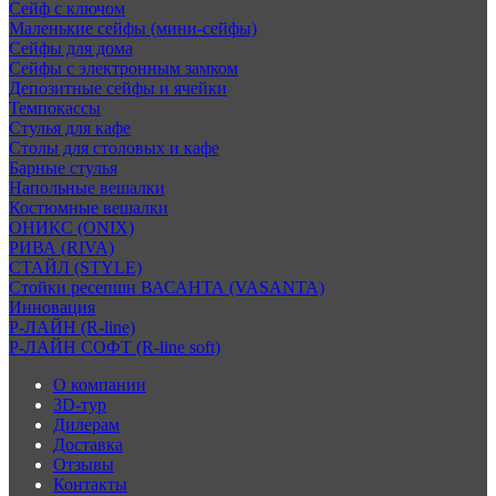
Сейф с ключом
Маленькие сейфы (мини-сейфы)
Сейфы для дома
Сейфы с электронным замком
Депозитные сейфы и ячейки
Темпокассы
Стулья для кафе
Столы для столовых и кафе
Барные стулья
Напольные вешалки
Костюмные вешалки
ОНИКС (ONIX)
РИВА (RIVA)
СТАЙЛ (STYLE)
Стойки ресепшн ВАСАНТА (VASANTA)
Инновация
Р-ЛАЙН (R-line)
Р-ЛАЙН СОФТ (R-line soft)
О компании
3D-тур
Дилерам
Доставка
Отзывы
Контакты