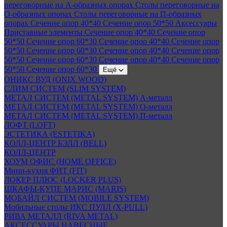
переговорные на А-образных опорах
Столы переговорные на
О-образных опорах
Столы переговорные на П-образных
опорах
Сечение опор 40*40
Сечение опор 50*50
Аксессуары
Приставные элементы
Сечение опор 40*40
Сечение опор
50*50
Сечение опор 60*30
Сечение опор 40*40
Сечение опор
50*50
Сечение опор 60*30
Сечение опор 40*40
Сечение опор
50*50
Сечение опор 60*30
Сечение опор 40*40
Сечение опор
50*50
Сечение опор 60*30
Ещё
ОНИКС ВУД (ONIX WOOD)
СЛИМ СИСТЕМ (SLIM SYSTEM)
МЕТАЛ СИСТЕМ (METAL SYSTEM) А-металл
МЕТАЛ СИСТЕМ (METAL SYSTEM) О-металл
МЕТАЛ СИСТЕМ (METAL SYSTEM) П-металл
ЛОФТ (LOFT)
ЭСТЕТИКА (ESTETIKA)
КОЛЛ-ЦЕНТР БЭЛЛ (BELL)
КОЛЛ-ЦЕНТР
ХОУМ ОФИС (HOME OFFICE)
Мини-кухня ФИТ (FIT)
ЛОКЕР ПЛЮС (LOCKER PLUS)
ШКАФЫ-КУПЕ МАРИС (MARIS)
МОБАЙЛ СИСТЕМ (MOBILE SYSTEM)
Мобильные столы ИКС ПУЛЛ (X-PULL)
РИВА МЕТАЛЛ (RIVA METAL)
АКСЕССУАРЫ НАВЕСНЫЕ