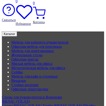
0
0
Связаться
Корзина
Избранное
Каталог
Мебель для кабинета руководителя
Офисная мебель для персонала
Мебель для переговорных
Журнальные столы
Офисные кресла
Мягкая мебель для офиса
Металлическая мебель для офиса
Сейфы
Мебель для кафе и столовых
Вешалки
Стойки ресепшн
Офисные перегородки
Столы для руководителя в Воронеже
ВИЛАС (VILAS)
Столы ВИЛАС (VILAS)
Тумбы ВИЛАС (VILAS)
Шкафы