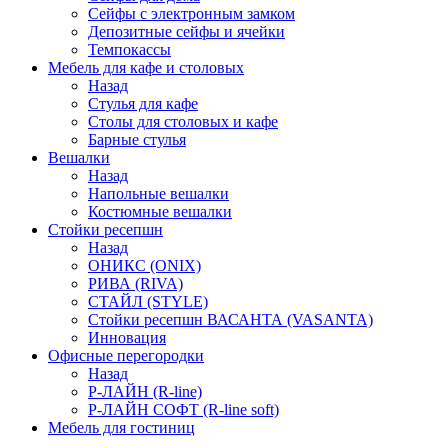
Сейфы с электронным замком
Депозитные сейфы и ячейки
Темпокассы
Мебель для кафе и столовых
Назад
Стулья для кафе
Столы для столовых и кафе
Барные стулья
Вешалки
Назад
Напольные вешалки
Костюмные вешалки
Стойки ресепшн
Назад
ОНИКС (ONIX)
РИВА (RIVA)
СТАЙЛ (STYLE)
Стойки ресепшн ВАСАНТА (VASANTA)
Инновация
Офисные перегородки
Назад
Р-ЛАЙН (R-line)
Р-ЛАЙН СОФТ (R-line soft)
Мебель для гостиниц