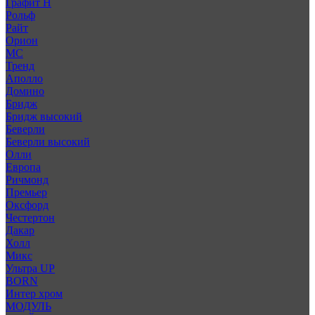
Графит Н
Рольф
Райт
Орион
МС
Тренд
Аполло
Домино
Бридж
Бридж высокий
Беверли
Беверли высокий
Олли
Европа
Ричмонд
Премьер
Оксфорд
Честертон
Дакар
Холл
Микс
Ультра UP
BORN
Интер хром
МОДУЛЬ