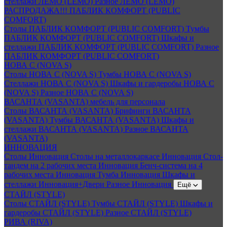
стеллажи ЛЕМО (LEMO)
Разное ЛЕМО (LEMO)
РАСПРОДАЖА!!! ПАБЛИК КОМФОРТ (PUBLIC
COMFORT)
Столы ПАБЛИК КОМФОРТ (PUBLIC COMFORT)
Тумбы
ПАБЛИК КОМФОРТ (PUBLIC COMFORT)
Шкафы и
стеллажи ПАБЛИК КОМФОРТ (PUBLIC COMFORT)
Разное
ПАБЛИК КОМФОРТ (PUBLIC COMFORT)
НОВА С (NOVA S)
Столы НОВА С (NOVA S)
Тумбы НОВА С (NOVA S)
Стеллажи НОВА С (NOVA S)
Шкафы и гардеробы НОВА С
(NOVA S)
Разное НОВА С (NOVA S)
ВАСАНТА (VASANTA) мебель для персонала
Столы ВАСАНТА (VASANTA)
Брифинги ВАСАНТА
(VASANTA)
Тумбы ВАСАНТА (VASANTA)
Шкафы и
стеллажи ВАСАНТА (VASANTA)
Разное ВАСАНТА
(VASANTA)
ИННОВАЦИЯ
Столы Инновация
Столы на металлокаркасе Инновация
Стол-
тандем на 2 рабочих места Инновация
Бенч-система на 4
рабочих места Инновация
Тумба Инновация
Шкафы и
стеллажи Инновация+Двери
Разное Инновация
Ещё
СТАЙЛ (STYLE)
Столы СТАЙЛ (STYLE)
Тумбы СТАЙЛ (STYLE)
Шкафы и
гардеробы СТАЙЛ (STYLE)
Разное СТАЙЛ (STYLE)
РИВА (RIVA)