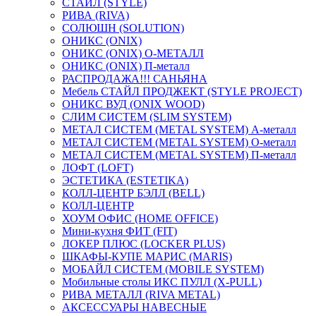
СТАЙЛ (STYLE)
РИВА (RIVA)
СОЛЮШН (SOLUTION)
ОНИКС (ONIX)
ОНИКС (ONIX) O-МЕТАЛЛ
ОНИКС (ONIX) П-металл
РАСПРОДАЖА!!! САНЬЯНА
Мебель СТАЙЛ ПРОДЖЕКТ (STYLE PROJECT)
ОНИКС ВУД (ONIX WOOD)
СЛИМ СИСТЕМ (SLIM SYSTEM)
МЕТАЛ СИСТЕМ (METAL SYSTEM) А-металл
МЕТАЛ СИСТЕМ (METAL SYSTEM) О-металл
МЕТАЛ СИСТЕМ (METAL SYSTEM) П-металл
ЛОФТ (LOFT)
ЭСТЕТИКА (ESTETIKA)
КОЛЛ-ЦЕНТР БЭЛЛ (BELL)
КОЛЛ-ЦЕНТР
ХОУМ ОФИС (HOME OFFICE)
Мини-кухня ФИТ (FIT)
ЛОКЕР ПЛЮС (LOCKER PLUS)
ШКАФЫ-КУПЕ МАРИС (MARIS)
МОБАЙЛ СИСТЕМ (MOBILE SYSTEM)
Мобильные столы ИКС ПУЛЛ (X-PULL)
РИВА МЕТАЛЛ (RIVA METAL)
АКСЕССУАРЫ НАВЕСНЫЕ