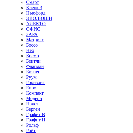
Смарт
Клерк 3
Ньюфорд
ЭВОЛЮШН
АЛЕКТО
ОФИС
ЗАРА
Матрикс
Боссо
Нео
Космо
Бентли
Флагман
Бизнес
Руум
Горизонт
Евро
Компакт
Модерн
Нэкст
Берген
Графит В
Графит Н
Рольф
Райт