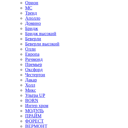
Орион
МС
Тренд
Аполло
Домино
Бридж
Бридж высокий
Беверли
Беверли высокий
Олли
Европа
Ричмонд
Премьер
Оксфорд
Честертон
Дакар
Холл
Микс
Ультра UP
BORN
Интер хром
МОДУЛЬ
ПРАЙМ
ФОРЕСТ
ВЕРМОНТ