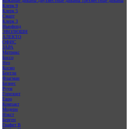
Кожаные диваны
Двухместные диваны
Трехместные диваны
Клерк 9
Клерк 5
Смарт
Клерк 3
Ньюфорд
ЭВОЛЮШН
АЛЕКТО
ОФИС
ЗАРА
Матрикс
Боссо
Нео
Космо
Бентли
Флагман
Бизнес
Руум
Горизонт
Евро
Компакт
Модерн
Нэкст
Берген
Графит В