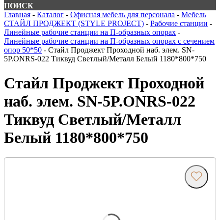
ПОИСК
Главная
-
Каталог
-
Офисная мебель для персонала
-
Мебель
СТАЙЛ ПРОДЖЕКТ (STYLE PROJECT)
-
Рабочие станции
-
Линейные рабочие станции на П-образных опорах
-
Линейные рабочие станции на П-образных опорах с сечением
опор 50*50
-
Стайл Проджект Проходной наб. элем. SN-
5P.ONRS-022 Тиквуд Светлый/Металл Белый 1180*800*750
Стайл Проджект Проходной
наб. элем. SN-5P.ONRS-022
Тиквуд Светлый/Металл
Белый 1180*800*750