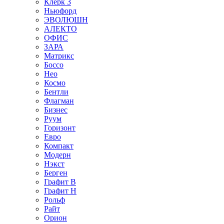
Клерк 3
Ньюфорд
ЭВОЛЮШН
АЛЕКТО
ОФИС
ЗАРА
Матрикс
Боссо
Нео
Космо
Бентли
Флагман
Бизнес
Руум
Горизонт
Евро
Компакт
Модерн
Нэкст
Берген
Графит В
Графит Н
Рольф
Райт
Орион