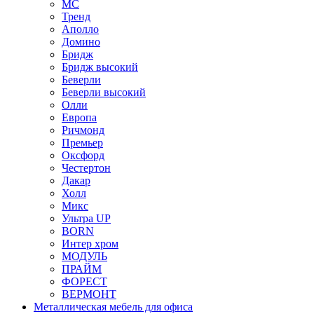
МС
Тренд
Аполло
Домино
Бридж
Бридж высокий
Беверли
Беверли высокий
Олли
Европа
Ричмонд
Премьер
Оксфорд
Честертон
Дакар
Холл
Микс
Ультра UP
BORN
Интер хром
МОДУЛЬ
ПРАЙМ
ФОРЕСТ
ВЕРМОНТ
Металлическая мебель для офиса