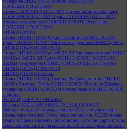
гардеробы РИВА (RIVA)
Разное РИВА (RIVA)
СОЛЮШН (SOLUTION)
Столы СОЛЮШН (SOLUTION)
Столы на металлокаркасе
СОЛЮШН (SOLUTION)
Тумба СОЛЮШН (SOLUTION)
Шкафы и гардеробы СОЛЮШН (SOLUTION)
Разное
СОЛЮШН (SOLUTION)
ОНИКС (ONIX)
Столы ОНИКС (ONIX)
Рабочая станция ОНИКС (ONIX)
Тумбы ОНИКС (ONIX)
Шкафы и гардеробы ОНИКС (ONIX)
ОНИКС (ONIX) O-МЕТАЛЛ
Столы ОНИКС (ONIX) O-МЕТАЛЛ
Рабочая станция ОНИКС
(ONIX) O-МЕТАЛЛ
Тумбы ОНИКС (ONIX) O-МЕТАЛЛ
Шкафы и гардеробы ОНИКС (ONIX) O-МЕТАЛЛ
Разное
ОНИКС (ONIX) O-МЕТАЛЛ
ОНИКС (ONIX) П-металл
Столы ОНИКС (ONIX) П-металл
Рабочая станция ОНИКС
(ONIX) П-металл
Тумба ОНИКС (ONIX) П-металл
Шкафы и
гардеробы ОНИКС (ONIX) П-металл
Разное ОНИКС (ONIX)
П-металл
РАСПРОДАЖА!!! САНЬЯНА
Мебель СТАЙЛ ПРОДЖЕКТ (STYLE PROJECT)
Рабочие станции
Системы хранения
Столы операторские
Столы переговорные
Столы переговорные на ЛДСП опорах
Тумбы
Угловые элементы переговорных столов
Царги
Столы
переговорные на А-образных опорах
Столы переговорные на