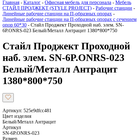
Главная
-
Каталог
-
Офисная мебель для персонала
-
Мебель
СТАЙЛ ПРОДЖЕКТ (STYLE PROJECT)
-
Рабочие станции
-
Линейные рабочие станции на П-образных опорах
-
Линейные рабочие станции на П-образных опорах с сечением
опор 60*30
-
Стайл Проджект Проходной наб. элем. SN-
6P.ONRS-023 Белый/Металл Антрацит 1380*800*750
Стайл Проджект Проходной
наб. элем. SN-6P.ONRS-023
Белый/Металл Антрацит
1380*800*750
Артикул: 525e9dfcc481
Цвет изделия
Белый/Металл Антрацит
Артикул
SN-6P.ONRS-023
Размер