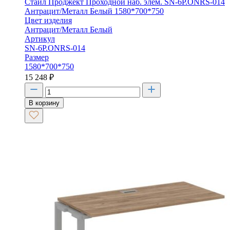
Стайл Проджект Проходной наб. элем. SN-6P.ONRS-014
Антрацит/Металл Белый 1580*700*750
Цвет изделия
Антрацит/Металл Белый
Артикул
SN-6P.ONRS-014
Размер
1580*700*750
15 248
₽
В корзину