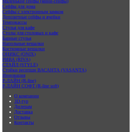
Маленькие сейфы (мини-сейфы)
Сейфы для дома
Сейфы с электронным замком
Депозитные сейфы и ячейки
Темпокассы
Стулья для кафе
Столы для столовых и кафе
Барные стулья
Напольные вешалки
Костюмные вешалки
ОНИКС (ONIX)
РИВА (RIVA)
СТАЙЛ (STYLE)
Стойки ресепшн ВАСАНТА (VASANTA)
Инновация
Р-ЛАЙН (R-line)
Р-ЛАЙН СОФТ (R-line soft)
О компании
3D-тур
Дилерам
Доставка
Отзывы
Контакты