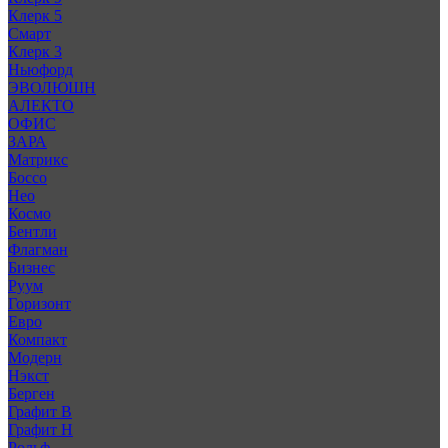
Клерк 5
Смарт
Клерк 3
Ньюфорд
ЭВОЛЮШН
АЛЕКТО
ОФИС
ЗАРА
Матрикс
Боссо
Нео
Космо
Бентли
Флагман
Бизнес
Руум
Горизонт
Евро
Компакт
Модерн
Нэкст
Берген
Графит В
Графит Н
Рольф