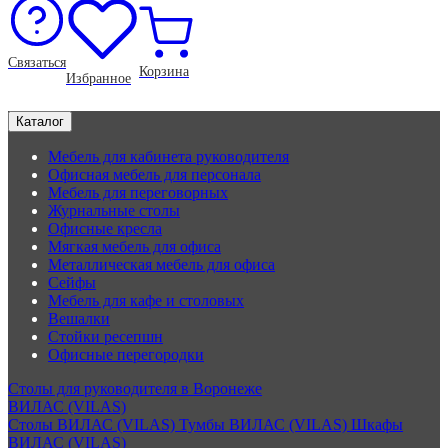
Связаться
Корзина
Избранное
Каталог
Мебель для кабинета руководителя
Офисная мебель для персонала
Мебель для переговорных
Журнальные столы
Офисные кресла
Мягкая мебель для офиса
Металлическая мебель для офиса
Сейфы
Мебель для кафе и столовых
Вешалки
Стойки ресепшн
Офисные перегородки
Столы для руководителя в Воронеже
ВИЛАС (VILAS)
Столы ВИЛАС (VILAS)
Тумбы ВИЛАС (VILAS)
Шкафы
ВИЛАС (VILAS)