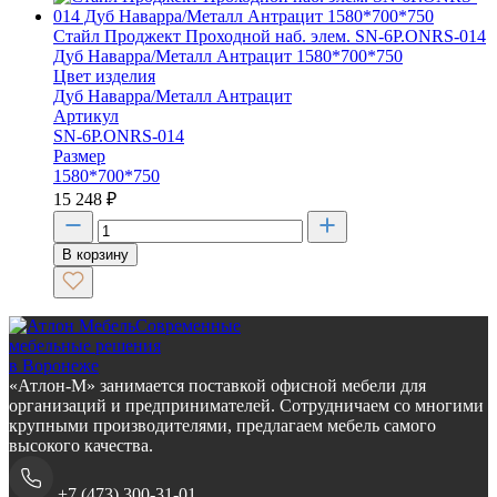
Стайл Проджект Проходной наб. элем. SN-6P.ONRS-014
Дуб Наварра/Металл Антрацит 1580*700*750
Цвет изделия
Дуб Наварра/Металл Антрацит
Артикул
SN-6P.ONRS-014
Размер
1580*700*750
15 248
₽
В корзину
Современные
мебельные решения
в Воронеже
«Атлон-М» занимается поставкой офисной мебели для
организаций и предпринимателей. Сотрудничаем со многими
крупными производителями, предлагаем мебель самого
высокого качества.
+7 (473) 300-31-01