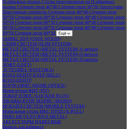
О-образных опорах
Столы переговорные на П-образных
опорах
Сечение опор 40*40
Сечение опор 50*50
Аксессуары
Приставные элементы
Сечение опор 40*40
Сечение опор
50*50
Сечение опор 60*30
Сечение опор 40*40
Сечение опор
50*50
Сечение опор 60*30
Сечение опор 40*40
Сечение опор
50*50
Сечение опор 60*30
Сечение опор 40*40
Сечение опор
50*50
Сечение опор 60*30
Ещё
ОНИКС ВУД (ONIX WOOD)
СЛИМ СИСТЕМ (SLIM SYSTEM)
МЕТАЛ СИСТЕМ (METAL SYSTEM) А-металл
МЕТАЛ СИСТЕМ (METAL SYSTEM) О-металл
МЕТАЛ СИСТЕМ (METAL SYSTEM) П-металл
ЛОФТ (LOFT)
ЭСТЕТИКА (ESTETIKA)
КОЛЛ-ЦЕНТР БЭЛЛ (BELL)
КОЛЛ-ЦЕНТР
ХОУМ ОФИС (HOME OFFICE)
Мини-кухня ФИТ (FIT)
ЛОКЕР ПЛЮС (LOCKER PLUS)
ШКАФЫ-КУПЕ МАРИС (MARIS)
МОБАЙЛ СИСТЕМ (MOBILE SYSTEM)
Мобильные столы ИКС ПУЛЛ (X-PULL)
РИВА МЕТАЛЛ (RIVA METAL)
АКСЕССУАРЫ НАВЕСНЫЕ
Мебель для кабинета