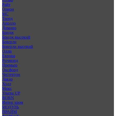
Райт
Орион
МС
Тренд
Аполло
Домино
Бридж
Бридж высокий
Беверли
Беверли высокий
Олли
Европа
Ричмонд
Премьер
Оксфорд
Честертон
Дакар
Холл
Микс
Ультра UP
BORN
Интер хром
МОДУЛЬ
ПРАЙМ