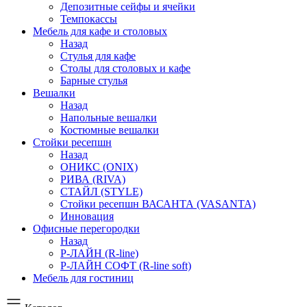
Депозитные сейфы и ячейки
Темпокассы
Мебель для кафе и столовых
Назад
Стулья для кафе
Столы для столовых и кафе
Барные стулья
Вешалки
Назад
Напольные вешалки
Костюмные вешалки
Стойки ресепшн
Назад
ОНИКС (ONIX)
РИВА (RIVA)
СТАЙЛ (STYLE)
Стойки ресепшн ВАСАНТА (VASANTA)
Инновация
Офисные перегородки
Назад
Р-ЛАЙН (R-line)
Р-ЛАЙН СОФТ (R-line soft)
Мебель для гостиниц