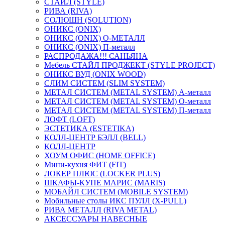
СТАЙЛ (STYLE)
РИВА (RIVA)
СОЛЮШН (SOLUTION)
ОНИКС (ONIX)
ОНИКС (ONIX) O-МЕТАЛЛ
ОНИКС (ONIX) П-металл
РАСПРОДАЖА!!! САНЬЯНА
Мебель СТАЙЛ ПРОДЖЕКТ (STYLE PROJECT)
ОНИКС ВУД (ONIX WOOD)
СЛИМ СИСТЕМ (SLIM SYSTEM)
МЕТАЛ СИСТЕМ (METAL SYSTEM) А-металл
МЕТАЛ СИСТЕМ (METAL SYSTEM) О-металл
МЕТАЛ СИСТЕМ (METAL SYSTEM) П-металл
ЛОФТ (LOFT)
ЭСТЕТИКА (ESTETIKA)
КОЛЛ-ЦЕНТР БЭЛЛ (BELL)
КОЛЛ-ЦЕНТР
ХОУМ ОФИС (HOME OFFICE)
Мини-кухня ФИТ (FIT)
ЛОКЕР ПЛЮС (LOCKER PLUS)
ШКАФЫ-КУПЕ МАРИС (MARIS)
МОБАЙЛ СИСТЕМ (MOBILE SYSTEM)
Мобильные столы ИКС ПУЛЛ (X-PULL)
РИВА МЕТАЛЛ (RIVA METAL)
АКСЕССУАРЫ НАВЕСНЫЕ