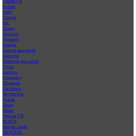
Графит Н
Рольф
Райт
Орион
МС
Тренд
Аполло
Домино
Бридж
Бридж высокий
Беверли
Беверли высокий
Олли
Европа
Ричмонд
Премьер
Оксфорд
Честертон
Дакар
Холл
Микс
Ультра UP
BORN
Интер хром
МОДУЛЬ