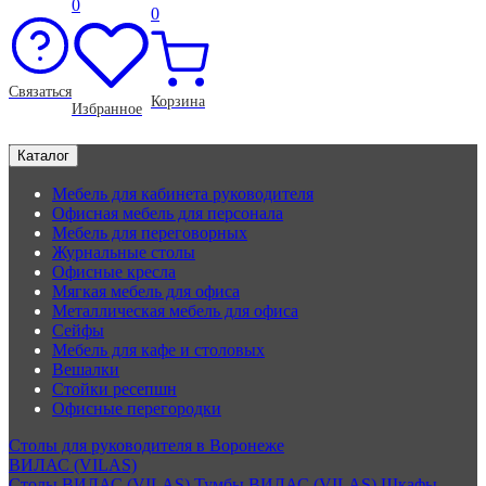
0
0
Связаться
Корзина
Избранное
Каталог
Мебель для кабинета руководителя
Офисная мебель для персонала
Мебель для переговорных
Журнальные столы
Офисные кресла
Мягкая мебель для офиса
Металлическая мебель для офиса
Сейфы
Мебель для кафе и столовых
Вешалки
Стойки ресепшн
Офисные перегородки
Столы для руководителя в Воронеже
ВИЛАС (VILAS)
Столы ВИЛАС (VILAS)
Тумбы ВИЛАС (VILAS)
Шкафы