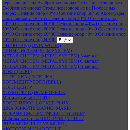
переговорные на А-образных опорах
Столы переговорные на
О-образных опорах
Столы переговорные на П-образных
опорах
Сечение опор 40*40
Сечение опор 50*50
Аксессуары
Приставные элементы
Сечение опор 40*40
Сечение опор
50*50
Сечение опор 60*30
Сечение опор 40*40
Сечение опор
50*50
Сечение опор 60*30
Сечение опор 40*40
Сечение опор
50*50
Сечение опор 60*30
Сечение опор 40*40
Сечение опор
50*50
Сечение опор 60*30
Ещё
ОНИКС ВУД (ONIX WOOD)
СЛИМ СИСТЕМ (SLIM SYSTEM)
МЕТАЛ СИСТЕМ (METAL SYSTEM) А-металл
МЕТАЛ СИСТЕМ (METAL SYSTEM) О-металл
МЕТАЛ СИСТЕМ (METAL SYSTEM) П-металл
ЛОФТ (LOFT)
ЭСТЕТИКА (ESTETIKA)
КОЛЛ-ЦЕНТР БЭЛЛ (BELL)
КОЛЛ-ЦЕНТР
ХОУМ ОФИС (HOME OFFICE)
Мини-кухня ФИТ (FIT)
ЛОКЕР ПЛЮС (LOCKER PLUS)
ШКАФЫ-КУПЕ МАРИС (MARIS)
МОБАЙЛ СИСТЕМ (MOBILE SYSTEM)
Мобильные столы ИКС ПУЛЛ (X-PULL)
РИВА МЕТАЛЛ (RIVA METAL)
АКСЕССУАРЫ НАВЕСНЫЕ