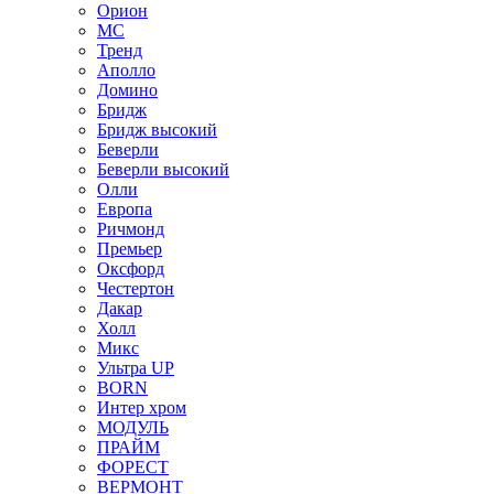
Орион
МС
Тренд
Аполло
Домино
Бридж
Бридж высокий
Беверли
Беверли высокий
Олли
Европа
Ричмонд
Премьер
Оксфорд
Честертон
Дакар
Холл
Микс
Ультра UP
BORN
Интер хром
МОДУЛЬ
ПРАЙМ
ФОРЕСТ
ВЕРМОНТ