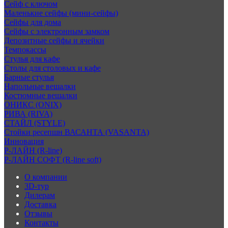
Сейф с ключом
Маленькие сейфы (мини-сейфы)
Сейфы для дома
Сейфы с электронным замком
Депозитные сейфы и ячейки
Темпокассы
Стулья для кафе
Столы для столовых и кафе
Барные стулья
Напольные вешалки
Костюмные вешалки
ОНИКС (ONIX)
РИВА (RIVA)
СТАЙЛ (STYLE)
Стойки ресепшн ВАСАНТА (VASANTA)
Инновация
Р-ЛАЙН (R-line)
Р-ЛАЙН СОФТ (R-line soft)
О компании
3D-тур
Дилерам
Доставка
Отзывы
Контакты