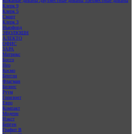
Кожаные диваны
Двухместные диваны
Трехместные диваны
Клерк 9
Клерк 5
Смарт
Клерк 3
Ньюфорд
ЭВОЛЮШН
АЛЕКТО
ОФИС
ЗАРА
Матрикс
Боссо
Нео
Космо
Бентли
Флагман
Бизнес
Руум
Горизонт
Евро
Компакт
Модерн
Нэкст
Берген
Графит В