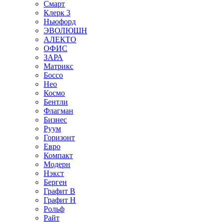
Смарт
Клерк 3
Ньюфорд
ЭВОЛЮШН
АЛЕКТО
ОФИС
ЗАРА
Матрикс
Боссо
Нео
Космо
Бентли
Флагман
Бизнес
Руум
Горизонт
Евро
Компакт
Модерн
Нэкст
Берген
Графит В
Графит Н
Рольф
Райт