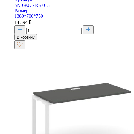
SN-6P.ONRS-013
Размер
1380*700*750
14 394
₽
В корзину