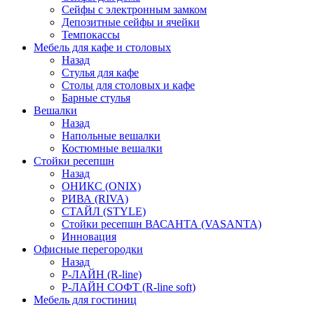
Сейфы с электронным замком
Депозитные сейфы и ячейки
Темпокассы
Мебель для кафе и столовых
Назад
Стулья для кафе
Столы для столовых и кафе
Барные стулья
Вешалки
Назад
Напольные вешалки
Костюмные вешалки
Стойки ресепшн
Назад
ОНИКС (ONIX)
РИВА (RIVA)
СТАЙЛ (STYLE)
Стойки ресепшн ВАСАНТА (VASANTA)
Инновация
Офисные перегородки
Назад
Р-ЛАЙН (R-line)
Р-ЛАЙН СОФТ (R-line soft)
Мебель для гостиниц