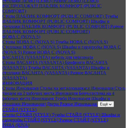
стеллажи ЛЕМО (LEMO)
Разное ЛЕМО (LEMO)
РАСПРОДАЖА!!! ПАБЛИК КОМФОРТ (PUBLIC
COMFORT)
Столы ПАБЛИК КОМФОРТ (PUBLIC COMFORT)
Тумбы
ПАБЛИК КОМФОРТ (PUBLIC COMFORT)
Шкафы и
стеллажи ПАБЛИК КОМФОРТ (PUBLIC COMFORT)
Разное
ПАБЛИК КОМФОРТ (PUBLIC COMFORT)
НОВА С (NOVA S)
Столы НОВА С (NOVA S)
Тумбы НОВА С (NOVA S)
Стеллажи НОВА С (NOVA S)
Шкафы и гардеробы НОВА С
(NOVA S)
Разное НОВА С (NOVA S)
ВАСАНТА (VASANTA) мебель для персонала
Столы ВАСАНТА (VASANTA)
Брифинги ВАСАНТА
(VASANTA)
Тумбы ВАСАНТА (VASANTA)
Шкафы и
стеллажи ВАСАНТА (VASANTA)
Разное ВАСАНТА
(VASANTA)
ИННОВАЦИЯ
Столы Инновация
Столы на металлокаркасе Инновация
Стол-
тандем на 2 рабочих места Инновация
Бенч-система на 4
рабочих места Инновация
Тумба Инновация
Шкафы и
стеллажи Инновация+Двери
Разное Инновация
Ещё
СТАЙЛ (STYLE)
Столы СТАЙЛ (STYLE)
Тумбы СТАЙЛ (STYLE)
Шкафы и
гардеробы СТАЙЛ (STYLE)
Разное СТАЙЛ (STYLE)
РИВА (RIVA)