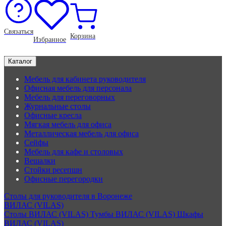
Связаться
Корзина
Избранное
Каталог
Мебель для кабинета руководителя
Офисная мебель для персонала
Мебель для переговорных
Журнальные столы
Офисные кресла
Мягкая мебель для офиса
Металлическая мебель для офиса
Сейфы
Мебель для кафе и столовых
Вешалки
Стойки ресепшн
Офисные перегородки
Столы для руководителя в Воронеже
ВИЛАС (VILAS)
Столы ВИЛАС (VILAS)
Тумбы ВИЛАС (VILAS)
Шкафы
ВИЛАС (VILAS)