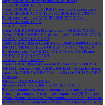
гардеробы РИВА (RIVA)
Разное РИВА (RIVA)
СОЛЮШН (SOLUTION)
Столы СОЛЮШН (SOLUTION)
Столы на металлокаркасе
СОЛЮШН (SOLUTION)
Тумба СОЛЮШН (SOLUTION)
Шкафы и гардеробы СОЛЮШН (SOLUTION)
Разное
СОЛЮШН (SOLUTION)
ОНИКС (ONIX)
Столы ОНИКС (ONIX)
Рабочая станция ОНИКС (ONIX)
Тумбы ОНИКС (ONIX)
Шкафы и гардеробы ОНИКС (ONIX)
ОНИКС (ONIX) O-МЕТАЛЛ
Столы ОНИКС (ONIX) O-МЕТАЛЛ
Рабочая станция ОНИКС
(ONIX) O-МЕТАЛЛ
Тумбы ОНИКС (ONIX) O-МЕТАЛЛ
Шкафы и гардеробы ОНИКС (ONIX) O-МЕТАЛЛ
Разное
ОНИКС (ONIX) O-МЕТАЛЛ
ОНИКС (ONIX) П-металл
Столы ОНИКС (ONIX) П-металл
Рабочая станция ОНИКС
(ONIX) П-металл
Тумба ОНИКС (ONIX) П-металл
Шкафы и
гардеробы ОНИКС (ONIX) П-металл
Разное ОНИКС (ONIX)
П-металл
РАСПРОДАЖА!!! САНЬЯНА
Мебель СТАЙЛ ПРОДЖЕКТ (STYLE PROJECT)
Рабочие станции
Системы хранения
Столы операторские
Столы переговорные
Столы переговорные на ЛДСП опорах
Тумбы
Угловые элементы переговорных столов
Царги
Столы
переговорные на А-образных опорах
Столы переговорные на