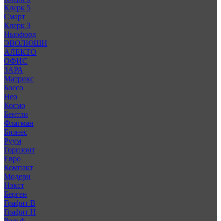
Клерк 5
Смарт
Клерк 3
Ньюфорд
ЭВОЛЮШН
АЛЕКТО
ОФИС
ЗАРА
Матрикс
Боссо
Нео
Космо
Бентли
Флагман
Бизнес
Руум
Горизонт
Евро
Компакт
Модерн
Нэкст
Берген
Графит В
Графит Н
Рольф