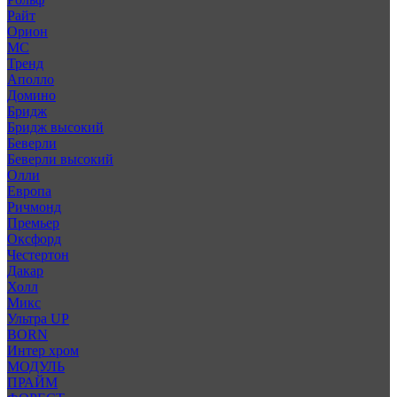
Райт
Орион
МС
Тренд
Аполло
Домино
Бридж
Бридж высокий
Беверли
Беверли высокий
Олли
Европа
Ричмонд
Премьер
Оксфорд
Честертон
Дакар
Холл
Микс
Ультра UP
BORN
Интер хром
МОДУЛЬ
ПРАЙМ