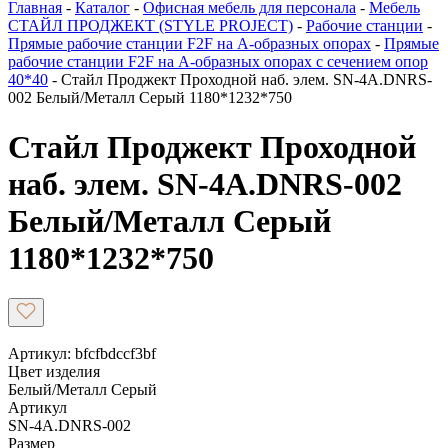
Главная
-
Каталог
-
Офисная мебель для персонала
-
Мебель
СТАЙЛ ПРОДЖЕКТ (STYLE PROJECT)
-
Рабочие станции
-
Прямые рабочие станции F2F на А-образных опорах
-
Прямые
рабочие станции F2F на А-образных опорах с сечением опор
40*40
-
Стайл Проджект Проходной наб. элем. SN-4A.DNRS-
002 Белый/Металл Серый 1180*1232*750
Стайл Проджект Проходной
наб. элем. SN-4A.DNRS-002
Белый/Металл Серый
1180*1232*750
Артикул: bfcfbdccf3bf
Цвет изделия
Белый/Металл Серый
Артикул
SN-4A.DNRS-002
Размер