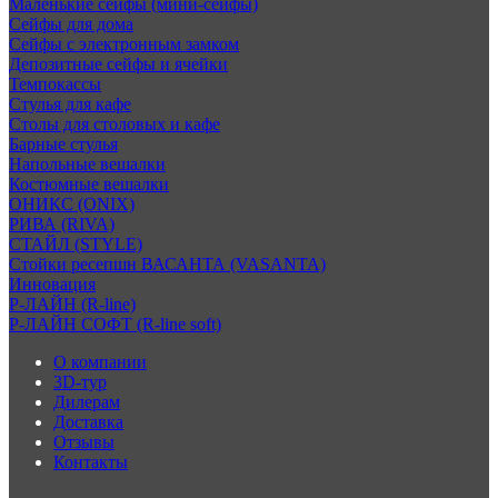
Маленькие сейфы (мини-сейфы)
Сейфы для дома
Сейфы с электронным замком
Депозитные сейфы и ячейки
Темпокассы
Стулья для кафе
Столы для столовых и кафе
Барные стулья
Напольные вешалки
Костюмные вешалки
ОНИКС (ONIX)
РИВА (RIVA)
СТАЙЛ (STYLE)
Стойки ресепшн ВАСАНТА (VASANTA)
Инновация
Р-ЛАЙН (R-line)
Р-ЛАЙН СОФТ (R-line soft)
О компании
3D-тур
Дилерам
Доставка
Отзывы
Контакты