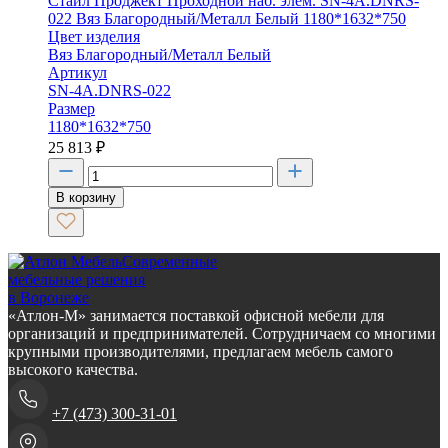
Стайл Проджект Проходной наб. элем. SN-4A.DNRS-
022 Вяз Благородный/Металл Белый 1180*1632*750
Цвет изделия
Вяз Благородный/Металл Белый
Артикул
SN-4A.DNRS-022
Размер
1180*1632*750
25 813
₽
В корзину
Современные
мебельные решения
в Воронеже
«Атлон-М» занимается поставкой офисной мебели для
организаций и предпринимателей. Сотрудничаем со многими
крупными производителями, предлагаем мебель самого
высокого качества.
+7 (473) 300-31-01