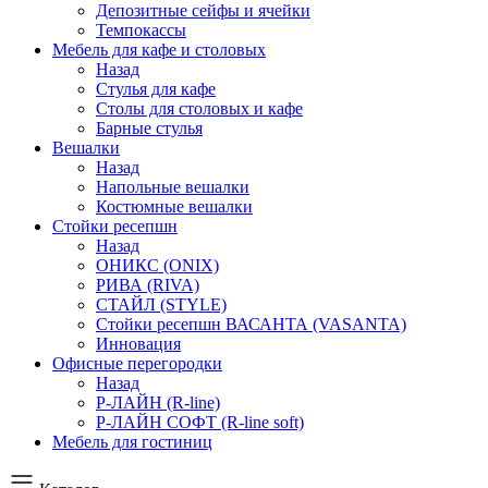
Депозитные сейфы и ячейки
Темпокассы
Мебель для кафе и столовых
Назад
Стулья для кафе
Столы для столовых и кафе
Барные стулья
Вешалки
Назад
Напольные вешалки
Костюмные вешалки
Стойки ресепшн
Назад
ОНИКС (ONIX)
РИВА (RIVA)
СТАЙЛ (STYLE)
Стойки ресепшн ВАСАНТА (VASANTA)
Инновация
Офисные перегородки
Назад
Р-ЛАЙН (R-line)
Р-ЛАЙН СОФТ (R-line soft)
Мебель для гостиниц