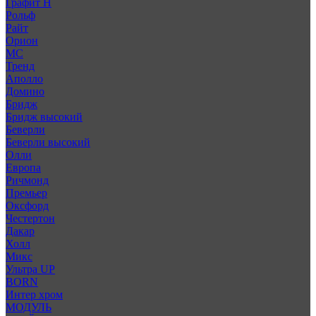
Графит Н
Рольф
Райт
Орион
МС
Тренд
Аполло
Домино
Бридж
Бридж высокий
Беверли
Беверли высокий
Олли
Европа
Ричмонд
Премьер
Оксфорд
Честертон
Дакар
Холл
Микс
Ультра UP
BORN
Интер хром
МОДУЛЬ