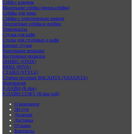
Сейф с ключом
Маленькие сейфы (мини-сейфы)
Сейфы для дома
Сейфы с электронным замком
Депозитные сейфы и ячейки
Темпокассы
Стулья для кафе
Столы для столовых и кафе
Барные стулья
Напольные вешалки
Костюмные вешалки
ОНИКС (ONIX)
РИВА (RIVA)
СТАЙЛ (STYLE)
Стойки ресепшн ВАСАНТА (VASANTA)
Инновация
Р-ЛАЙН (R-line)
Р-ЛАЙН СОФТ (R-line soft)
О компании
3D-тур
Дилерам
Доставка
Отзывы
Контакты