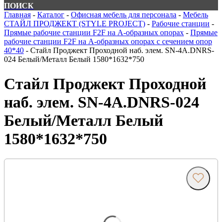
ПОИСК
Главная
-
Каталог
-
Офисная мебель для персонала
-
Мебель
СТАЙЛ ПРОДЖЕКТ (STYLE PROJECT)
-
Рабочие станции
-
Прямые рабочие станции F2F на А-образных опорах
-
Прямые
рабочие станции F2F на А-образных опорах с сечением опор
40*40
-
Стайл Проджект Проходной наб. элем. SN-4A.DNRS-
024 Белый/Металл Белый 1580*1632*750
Стайл Проджект Проходной
наб. элем. SN-4A.DNRS-024
Белый/Металл Белый
1580*1632*750