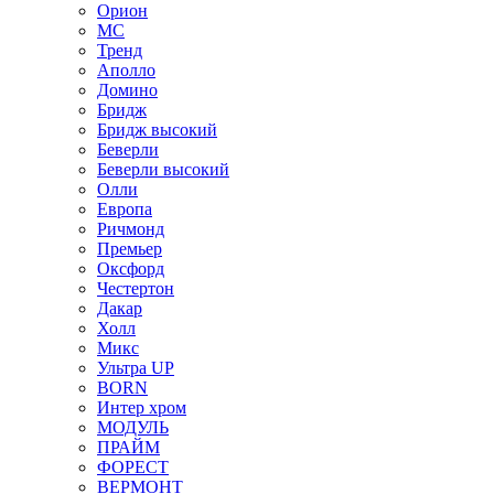
Орион
МС
Тренд
Аполло
Домино
Бридж
Бридж высокий
Беверли
Беверли высокий
Олли
Европа
Ричмонд
Премьер
Оксфорд
Честертон
Дакар
Холл
Микс
Ультра UP
BORN
Интер хром
МОДУЛЬ
ПРАЙМ
ФОРЕСТ
ВЕРМОНТ