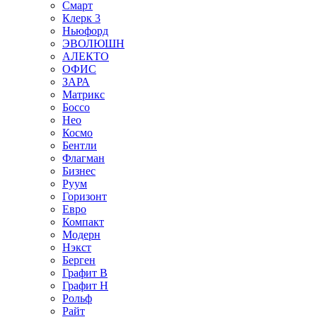
Смарт
Клерк 3
Ньюфорд
ЭВОЛЮШН
АЛЕКТО
ОФИС
ЗАРА
Матрикс
Боссо
Нео
Космо
Бентли
Флагман
Бизнес
Руум
Горизонт
Евро
Компакт
Модерн
Нэкст
Берген
Графит В
Графит Н
Рольф
Райт