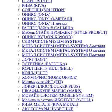
СТАЙЛ (STYLE)
РИВА (RIVA)
СОЛЮШН (SOLUTION)
ОНИКС (ONIX)
ОНИКС (ONIX) O-МЕТАЛЛ
ОНИКС (ONIX) П-металл
РАСПРОДАЖА!!! САНЬЯНА
Мебель СТАЙЛ ПРОДЖЕКТ (STYLE PROJECT)
ОНИКС ВУД (ONIX WOOD)
СЛИМ СИСТЕМ (SLIM SYSTEM)
МЕТАЛ СИСТЕМ (METAL SYSTEM) А-металл
МЕТАЛ СИСТЕМ (METAL SYSTEM) О-металл
МЕТАЛ СИСТЕМ (METAL SYSTEM) П-металл
ЛОФТ (LOFT)
ЭСТЕТИКА (ESTETIKA)
КОЛЛ-ЦЕНТР БЭЛЛ (BELL)
КОЛЛ-ЦЕНТР
ХОУМ ОФИС (HOME OFFICE)
Мини-кухня ФИТ (FIT)
ЛОКЕР ПЛЮС (LOCKER PLUS)
ШКАФЫ-КУПЕ МАРИС (MARIS)
МОБАЙЛ СИСТЕМ (MOBILE SYSTEM)
Мобильные столы ИКС ПУЛЛ (X-PULL)
РИВА МЕТАЛЛ (RIVA METAL)
АКСЕССУАРЫ НАВЕСНЫЕ