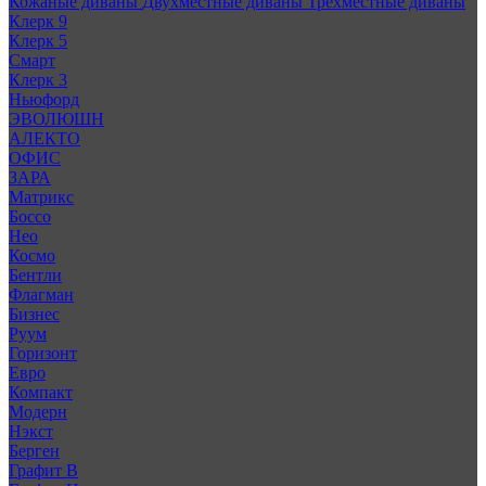
Кожаные диваны
Двухместные диваны
Трехместные диваны
Клерк 9
Клерк 5
Смарт
Клерк 3
Ньюфорд
ЭВОЛЮШН
АЛЕКТО
ОФИС
ЗАРА
Матрикс
Боссо
Нео
Космо
Бентли
Флагман
Бизнес
Руум
Горизонт
Евро
Компакт
Модерн
Нэкст
Берген
Графит В