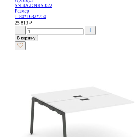
SN-4A.DNRS-022
Размер
1180*1632*750
25 813
₽
В корзину