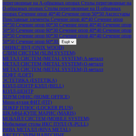
переговорные на А-образных опорах
Столы переговорные на
О-образных опорах
Столы переговорные на П-образных
опорах
Сечение опор 40*40
Сечение опор 50*50
Аксессуары
Приставные элементы
Сечение опор 40*40
Сечение опор
50*50
Сечение опор 60*30
Сечение опор 40*40
Сечение опор
50*50
Сечение опор 60*30
Сечение опор 40*40
Сечение опор
50*50
Сечение опор 60*30
Сечение опор 40*40
Сечение опор
50*50
Сечение опор 60*30
Ещё
ОНИКС ВУД (ONIX WOOD)
СЛИМ СИСТЕМ (SLIM SYSTEM)
МЕТАЛ СИСТЕМ (METAL SYSTEM) А-металл
МЕТАЛ СИСТЕМ (METAL SYSTEM) О-металл
МЕТАЛ СИСТЕМ (METAL SYSTEM) П-металл
ЛОФТ (LOFT)
ЭСТЕТИКА (ESTETIKA)
КОЛЛ-ЦЕНТР БЭЛЛ (BELL)
КОЛЛ-ЦЕНТР
ХОУМ ОФИС (HOME OFFICE)
Мини-кухня ФИТ (FIT)
ЛОКЕР ПЛЮС (LOCKER PLUS)
ШКАФЫ-КУПЕ МАРИС (MARIS)
МОБАЙЛ СИСТЕМ (MOBILE SYSTEM)
Мобильные столы ИКС ПУЛЛ (X-PULL)
РИВА МЕТАЛЛ (RIVA METAL)
АКСЕССУАРЫ НАВЕСНЫЕ