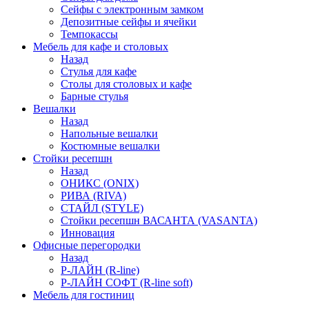
Сейфы с электронным замком
Депозитные сейфы и ячейки
Темпокассы
Мебель для кафе и столовых
Назад
Стулья для кафе
Столы для столовых и кафе
Барные стулья
Вешалки
Назад
Напольные вешалки
Костюмные вешалки
Стойки ресепшн
Назад
ОНИКС (ONIX)
РИВА (RIVA)
СТАЙЛ (STYLE)
Стойки ресепшн ВАСАНТА (VASANTA)
Инновация
Офисные перегородки
Назад
Р-ЛАЙН (R-line)
Р-ЛАЙН СОФТ (R-line soft)
Мебель для гостиниц