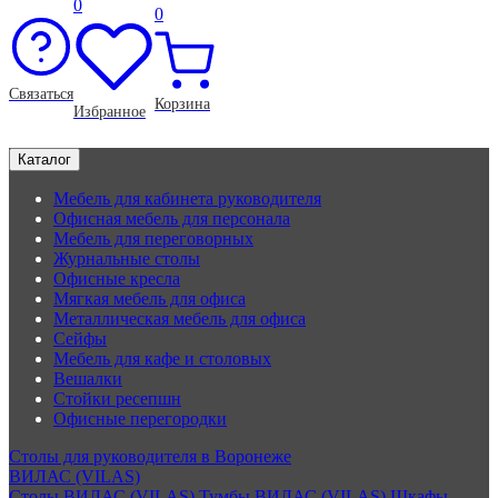
0
0
Связаться
Корзина
Избранное
Каталог
Мебель для кабинета руководителя
Офисная мебель для персонала
Мебель для переговорных
Журнальные столы
Офисные кресла
Мягкая мебель для офиса
Металлическая мебель для офиса
Сейфы
Мебель для кафе и столовых
Вешалки
Стойки ресепшн
Офисные перегородки
Столы для руководителя в Воронеже
ВИЛАС (VILAS)
Столы ВИЛАС (VILAS)
Тумбы ВИЛАС (VILAS)
Шкафы