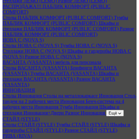
стеллажи ЛЕМО (LEMO)
Разное ЛЕМО (LEMO)
РАСПРОДАЖА!!! ПАБЛИК КОМФОРТ (PUBLIC
COMFORT)
Столы ПАБЛИК КОМФОРТ (PUBLIC COMFORT)
Тумбы
ПАБЛИК КОМФОРТ (PUBLIC COMFORT)
Шкафы и
стеллажи ПАБЛИК КОМФОРТ (PUBLIC COMFORT)
Разное
ПАБЛИК КОМФОРТ (PUBLIC COMFORT)
НОВА С (NOVA S)
Столы НОВА С (NOVA S)
Тумбы НОВА С (NOVA S)
Стеллажи НОВА С (NOVA S)
Шкафы и гардеробы НОВА С
(NOVA S)
Разное НОВА С (NOVA S)
ВАСАНТА (VASANTA) мебель для персонала
Столы ВАСАНТА (VASANTA)
Брифинги ВАСАНТА
(VASANTA)
Тумбы ВАСАНТА (VASANTA)
Шкафы и
стеллажи ВАСАНТА (VASANTA)
Разное ВАСАНТА
(VASANTA)
ИННОВАЦИЯ
Столы Инновация
Столы на металлокаркасе Инновация
Стол-
тандем на 2 рабочих места Инновация
Бенч-система на 4
рабочих места Инновация
Тумба Инновация
Шкафы и
стеллажи Инновация+Двери
Разное Инновация
Ещё
СТАЙЛ (STYLE)
Столы СТАЙЛ (STYLE)
Тумбы СТАЙЛ (STYLE)
Шкафы и
гардеробы СТАЙЛ (STYLE)
Разное СТАЙЛ (STYLE)
РИВА (RIVA)