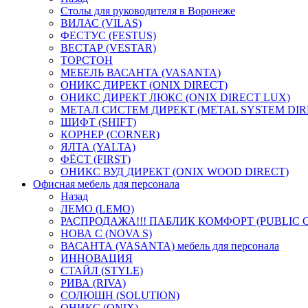
Столы для руководителя в Воронеже
ВИЛАС (VILAS)
ФЕСТУС (FESTUS)
ВЕСТАР (VESTAR)
ТОРСТОН
МЕБЕЛЬ ВАСАНТА (VASANTA)
ОНИКС ДИРЕКТ (ONIX DIRECT)
ОНИКС ДИРЕКТ ЛЮКС (ONIX DIRECT LUX)
МЕТАЛ СИСТЕМ ДИРЕКТ (METAL SYSTEM DIR
ШИФТ (SHIFT)
КОРНЕР (CORNER)
ЯЛТА (YALTA)
ФЁСТ (FIRST)
ОНИКС ВУД ДИРЕКТ (ONIX WOOD DIRECT)
Офисная мебель для персонала
Назад
ЛЕМО (LEMO)
РАСПРОДАЖА!!! ПАБЛИК КОМФОРТ (PUBLIC 
НОВА С (NOVA S)
ВАСАНТА (VASANTA) мебель для персонала
ИННОВАЦИЯ
СТАЙЛ (STYLE)
РИВА (RIVA)
СОЛЮШН (SOLUTION)
ОНИКС (ONIX)