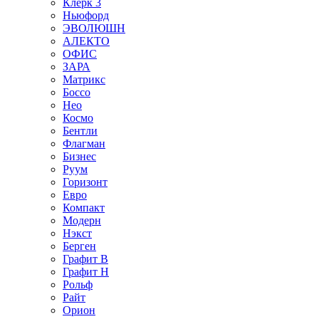
Клерк 3
Ньюфорд
ЭВОЛЮШН
АЛЕКТО
ОФИС
ЗАРА
Матрикс
Боссо
Нео
Космо
Бентли
Флагман
Бизнес
Руум
Горизонт
Евро
Компакт
Модерн
Нэкст
Берген
Графит В
Графит Н
Рольф
Райт
Орион