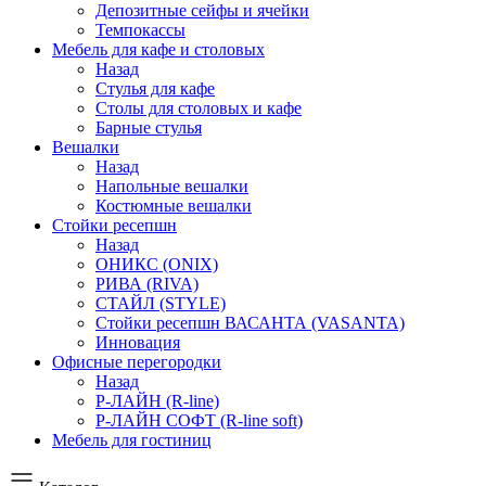
Депозитные сейфы и ячейки
Темпокассы
Мебель для кафе и столовых
Назад
Стулья для кафе
Столы для столовых и кафе
Барные стулья
Вешалки
Назад
Напольные вешалки
Костюмные вешалки
Стойки ресепшн
Назад
ОНИКС (ONIX)
РИВА (RIVA)
СТАЙЛ (STYLE)
Стойки ресепшн ВАСАНТА (VASANTA)
Инновация
Офисные перегородки
Назад
Р-ЛАЙН (R-line)
Р-ЛАЙН СОФТ (R-line soft)
Мебель для гостиниц