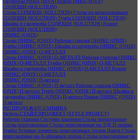
гардеробы РИВА (RIVA)
Разное РИВА (RIVA)
СОЛЮШН (SOLUTION)
Столы СОЛЮШН (SOLUTION)
Столы на металлокаркасе
СОЛЮШН (SOLUTION)
Тумба СОЛЮШН (SOLUTION)
Шкафы и гардеробы СОЛЮШН (SOLUTION)
Разное
СОЛЮШН (SOLUTION)
ОНИКС (ONIX)
Столы ОНИКС (ONIX)
Рабочая станция ОНИКС (ONIX)
Тумбы ОНИКС (ONIX)
Шкафы и гардеробы ОНИКС (ONIX)
ОНИКС (ONIX) O-МЕТАЛЛ
Столы ОНИКС (ONIX) O-МЕТАЛЛ
Рабочая станция ОНИКС
(ONIX) O-МЕТАЛЛ
Тумбы ОНИКС (ONIX) O-МЕТАЛЛ
Шкафы и гардеробы ОНИКС (ONIX) O-МЕТАЛЛ
Разное
ОНИКС (ONIX) O-МЕТАЛЛ
ОНИКС (ONIX) П-металл
Столы ОНИКС (ONIX) П-металл
Рабочая станция ОНИКС
(ONIX) П-металл
Тумба ОНИКС (ONIX) П-металл
Шкафы и
гардеробы ОНИКС (ONIX) П-металл
Разное ОНИКС (ONIX)
П-металл
РАСПРОДАЖА!!! САНЬЯНА
Мебель СТАЙЛ ПРОДЖЕКТ (STYLE PROJECT)
Рабочие станции
Системы хранения
Столы операторские
Столы переговорные
Столы переговорные на ЛДСП опорах
Тумбы
Угловые элементы переговорных столов
Царги
Столы
переговорные на А-образных опорах
Столы переговорные на