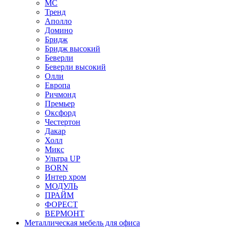
МС
Тренд
Аполло
Домино
Бридж
Бридж высокий
Беверли
Беверли высокий
Олли
Европа
Ричмонд
Премьер
Оксфорд
Честертон
Дакар
Холл
Микс
Ультра UP
BORN
Интер хром
МОДУЛЬ
ПРАЙМ
ФОРЕСТ
ВЕРМОНТ
Металлическая мебель для офиса