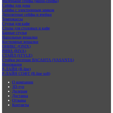
Маленькие сейфы (мини-сейфы)
Сейфы для дома
Сейфы с электронным замком
Депозитные сейфы и ячейки
Темпокассы
Стулья для кафе
Столы для столовых и кафе
Барные стулья
Напольные вешалки
Костюмные вешалки
ОНИКС (ONIX)
РИВА (RIVA)
СТАЙЛ (STYLE)
Стойки ресепшн ВАСАНТА (VASANTA)
Инновация
Р-ЛАЙН (R-line)
Р-ЛАЙН СОФТ (R-line soft)
О компании
3D-тур
Дилерам
Доставка
Отзывы
Контакты