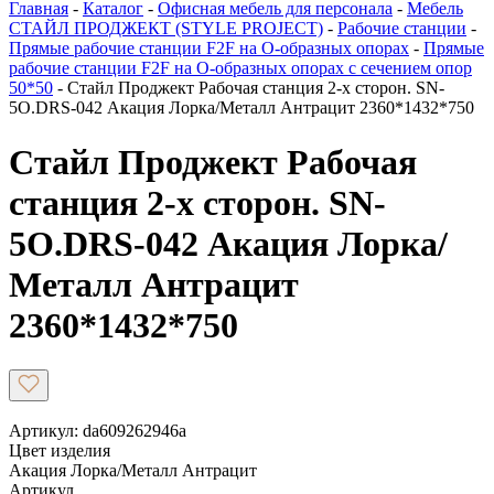
Главная
-
Каталог
-
Офисная мебель для персонала
-
Мебель
СТАЙЛ ПРОДЖЕКТ (STYLE PROJECT)
-
Рабочие станции
-
Прямые рабочие станции F2F на О-образных опорах
-
Прямые
рабочие станции F2F на О-образных опорах с сечением опор
50*50
-
Стайл Проджект Рабочая станция 2-х сторон. SN-
5O.DRS-042 Акация Лорка/Металл Антрацит 2360*1432*750
Стайл Проджект Рабочая
станция 2-х сторон. SN-
5O.DRS-042 Акация Лорка/
Металл Антрацит
2360*1432*750
Артикул: da609262946a
Цвет изделия
Акация Лорка/Металл Антрацит
Артикул