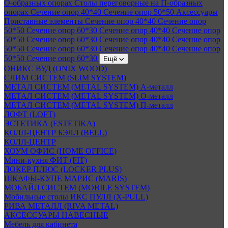
О-образных опорах
Столы переговорные на П-образных
опорах
Сечение опор 40*40
Сечение опор 50*50
Аксессуары
Приставные элементы
Сечение опор 40*40
Сечение опор
50*50
Сечение опор 60*30
Сечение опор 40*40
Сечение опор
50*50
Сечение опор 60*30
Сечение опор 40*40
Сечение опор
50*50
Сечение опор 60*30
Сечение опор 40*40
Сечение опор
50*50
Сечение опор 60*30
Ещё
ОНИКС ВУД (ONIX WOOD)
СЛИМ СИСТЕМ (SLIM SYSTEM)
МЕТАЛ СИСТЕМ (METAL SYSTEM) А-металл
МЕТАЛ СИСТЕМ (METAL SYSTEM) О-металл
МЕТАЛ СИСТЕМ (METAL SYSTEM) П-металл
ЛОФТ (LOFT)
ЭСТЕТИКА (ESTETIKA)
КОЛЛ-ЦЕНТР БЭЛЛ (BELL)
КОЛЛ-ЦЕНТР
ХОУМ ОФИС (HOME OFFICE)
Мини-кухня ФИТ (FIT)
ЛОКЕР ПЛЮС (LOCKER PLUS)
ШКАФЫ-КУПЕ МАРИС (MARIS)
МОБАЙЛ СИСТЕМ (MOBILE SYSTEM)
Мобильные столы ИКС ПУЛЛ (X-PULL)
РИВА МЕТАЛЛ (RIVA METAL)
АКСЕССУАРЫ НАВЕСНЫЕ
Мебель для кабинета