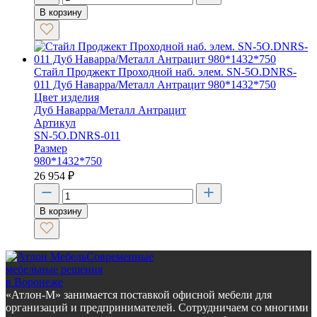
В корзину
Стайл Проджект Проходной наб. элем. SN-5O.DNRS-
011 Дуб Наварра/Металл Антрацит 980*1432*750
Цвет изделия
Дуб Наварра/Металл Антрацит
Артикул
SN-5O.DNRS-011
Размер
980*1432*750
26 954
₽
В корзину
Современные
мебельные решения
в Воронеже
«Атлон-М» занимается поставкой офисной мебели для
организаций и предпринимателей. Сотрудничаем со многими