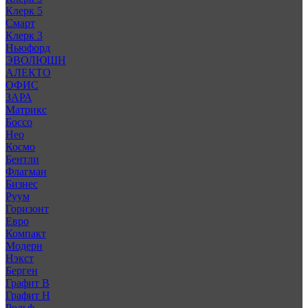
Клерк 5
Смарт
Клерк 3
Ньюфорд
ЭВОЛЮШН
АЛЕКТО
ОФИС
ЗАРА
Матрикс
Боссо
Нео
Космо
Бентли
Флагман
Бизнес
Руум
Горизонт
Евро
Компакт
Модерн
Нэкст
Берген
Графит В
Графит Н
Рольф