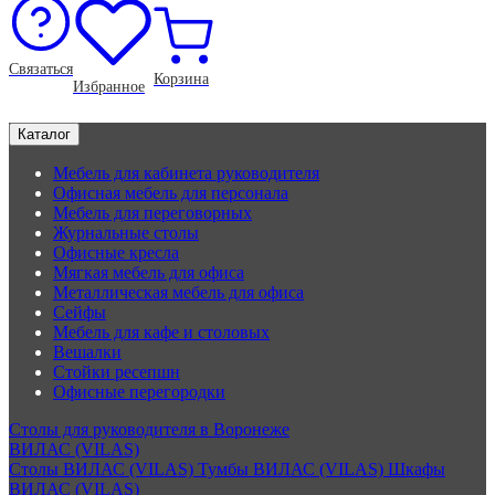
Связаться
Корзина
Избранное
Каталог
Мебель для кабинета руководителя
Офисная мебель для персонала
Мебель для переговорных
Журнальные столы
Офисные кресла
Мягкая мебель для офиса
Металлическая мебель для офиса
Сейфы
Мебель для кафе и столовых
Вешалки
Стойки ресепшн
Офисные перегородки
Столы для руководителя в Воронеже
ВИЛАС (VILAS)
Столы ВИЛАС (VILAS)
Тумбы ВИЛАС (VILAS)
Шкафы
ВИЛАС (VILAS)