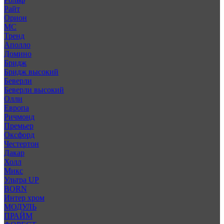
Райт
Орион
МС
Тренд
Аполло
Домино
Бридж
Бридж высокий
Беверли
Беверли высокий
Олли
Европа
Ричмонд
Премьер
Оксфорд
Честертон
Дакар
Холл
Микс
Ультра UP
BORN
Интер хром
МОДУЛЬ
ПРАЙМ