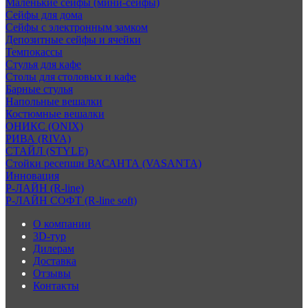
Маленькие сейфы (мини-сейфы)
Сейфы для дома
Сейфы с электронным замком
Депозитные сейфы и ячейки
Темпокассы
Стулья для кафе
Столы для столовых и кафе
Барные стулья
Напольные вешалки
Костюмные вешалки
ОНИКС (ONIX)
РИВА (RIVA)
СТАЙЛ (STYLE)
Стойки ресепшн ВАСАНТА (VASANTA)
Инновация
Р-ЛАЙН (R-line)
Р-ЛАЙН СОФТ (R-line soft)
О компании
3D-тур
Дилерам
Доставка
Отзывы
Контакты