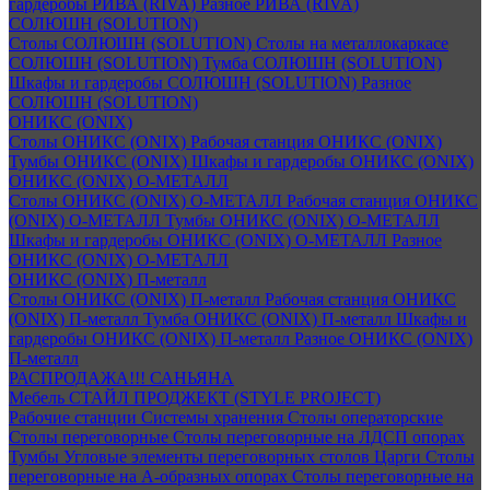
гардеробы РИВА (RIVA)
Разное РИВА (RIVA)
СОЛЮШН (SOLUTION)
Столы СОЛЮШН (SOLUTION)
Столы на металлокаркасе
СОЛЮШН (SOLUTION)
Тумба СОЛЮШН (SOLUTION)
Шкафы и гардеробы СОЛЮШН (SOLUTION)
Разное
СОЛЮШН (SOLUTION)
ОНИКС (ONIX)
Столы ОНИКС (ONIX)
Рабочая станция ОНИКС (ONIX)
Тумбы ОНИКС (ONIX)
Шкафы и гардеробы ОНИКС (ONIX)
ОНИКС (ONIX) O-МЕТАЛЛ
Столы ОНИКС (ONIX) O-МЕТАЛЛ
Рабочая станция ОНИКС
(ONIX) O-МЕТАЛЛ
Тумбы ОНИКС (ONIX) O-МЕТАЛЛ
Шкафы и гардеробы ОНИКС (ONIX) O-МЕТАЛЛ
Разное
ОНИКС (ONIX) O-МЕТАЛЛ
ОНИКС (ONIX) П-металл
Столы ОНИКС (ONIX) П-металл
Рабочая станция ОНИКС
(ONIX) П-металл
Тумба ОНИКС (ONIX) П-металл
Шкафы и
гардеробы ОНИКС (ONIX) П-металл
Разное ОНИКС (ONIX)
П-металл
РАСПРОДАЖА!!! САНЬЯНА
Мебель СТАЙЛ ПРОДЖЕКТ (STYLE PROJECT)
Рабочие станции
Системы хранения
Столы операторские
Столы переговорные
Столы переговорные на ЛДСП опорах
Тумбы
Угловые элементы переговорных столов
Царги
Столы
переговорные на А-образных опорах
Столы переговорные на