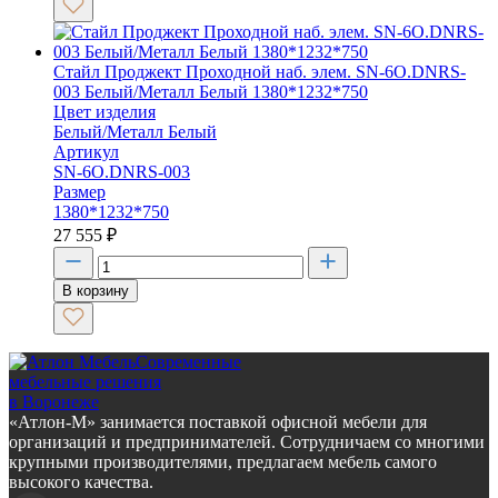
Стайл Проджект Проходной наб. элем. SN-6O.DNRS-
003 Белый/Металл Белый 1380*1232*750
Цвет изделия
Белый/Металл Белый
Артикул
SN-6O.DNRS-003
Размер
1380*1232*750
27 555
₽
В корзину
Современные
мебельные решения
в Воронеже
«Атлон-М» занимается поставкой офисной мебели для
организаций и предпринимателей. Сотрудничаем со многими
крупными производителями, предлагаем мебель самого
высокого качества.