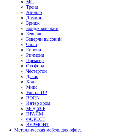
МС
Тренд
Аполло
Домино
Бридж
Бридж высокий
Беверли
Беверли высокий
Олли
Европа
Ричмонд
Премьер
Оксфорд
Честертон
Дакар
Холл
Микс
Ультра UP
BORN
Интер хром
МОДУЛЬ
ПРАЙМ
ФОРЕСТ
ВЕРМОНТ
Металлическая мебель для офиса