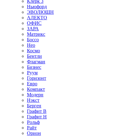
Клерк 3
Ньюфорд
ЭВОЛЮШН
АЛЕКТО
ОФИС
ЗАРА
Матрикс
Боссо
Нео
Космо
Бентли
Флагман
Бизнес
Руум
Горизонт
Евро
Компакт
Модерн
Нэкст
Берген
Графит В
Графит Н
Рольф
Райт
Орион