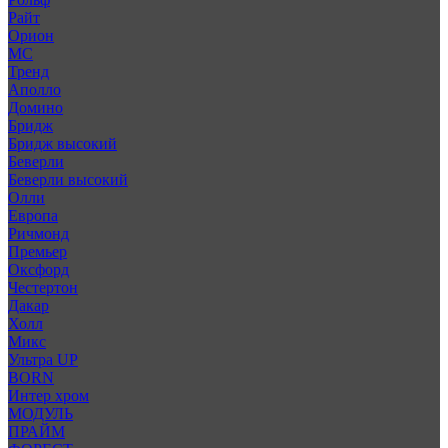
Райт
Орион
МС
Тренд
Аполло
Домино
Бридж
Бридж высокий
Беверли
Беверли высокий
Олли
Европа
Ричмонд
Премьер
Оксфорд
Честертон
Дакар
Холл
Микс
Ультра UP
BORN
Интер хром
МОДУЛЬ
ПРАЙМ