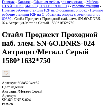
Главная
-
Каталог
-
Офисная мебель для персонала
-
Мебель
СТАЙЛ ПРОДЖЕКТ (STYLE PROJECT)
-
Рабочие станции
-
Прямые рабочие станции F2F на О-образных опорах
-
Прямые
рабочие станции F2F на О-образных опорах с сечением опор
60*30
-
Стайл Проджект Проходной наб. элем. SN-6O.DNRS-
024 Антрацит/Металл Серый 1580*1632*750
Стайл Проджект Проходной
наб. элем. SN-6O.DNRS-024
Антрацит/Металл Серый
1580*1632*750
Артикул: 60da5294ee57
Цвет изделия
Антрацит/Металл Серый
Артикул
SN-6O.DNRS-024
Размер