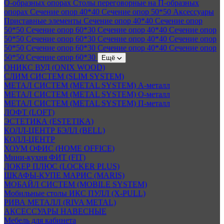
О-образных опорах
Столы переговорные на П-образных
опорах
Сечение опор 40*40
Сечение опор 50*50
Аксессуары
Приставные элементы
Сечение опор 40*40
Сечение опор
50*50
Сечение опор 60*30
Сечение опор 40*40
Сечение опор
50*50
Сечение опор 60*30
Сечение опор 40*40
Сечение опор
50*50
Сечение опор 60*30
Сечение опор 40*40
Сечение опор
50*50
Сечение опор 60*30
Ещё
ОНИКС ВУД (ONIX WOOD)
СЛИМ СИСТЕМ (SLIM SYSTEM)
МЕТАЛ СИСТЕМ (METAL SYSTEM) А-металл
МЕТАЛ СИСТЕМ (METAL SYSTEM) О-металл
МЕТАЛ СИСТЕМ (METAL SYSTEM) П-металл
ЛОФТ (LOFT)
ЭСТЕТИКА (ESTETIKA)
КОЛЛ-ЦЕНТР БЭЛЛ (BELL)
КОЛЛ-ЦЕНТР
ХОУМ ОФИС (HOME OFFICE)
Мини-кухня ФИТ (FIT)
ЛОКЕР ПЛЮС (LOCKER PLUS)
ШКАФЫ-КУПЕ МАРИС (MARIS)
МОБАЙЛ СИСТЕМ (MOBILE SYSTEM)
Мобильные столы ИКС ПУЛЛ (X-PULL)
РИВА МЕТАЛЛ (RIVA METAL)
АКСЕССУАРЫ НАВЕСНЫЕ
Мебель для кабинета