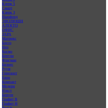
Клерк 5
Смарт
Клерк 3
Ньюфорд
ЭВОЛЮШН
АЛЕКТО
ОФИС
ЗАРА
Матрикс
Боссо
Нео
Космо
Бентли
Флагман
Бизнес
Руум
Горизонт
Евро
Компакт
Модерн
Нэкст
Берген
Графит В
Графит Н
Рольф