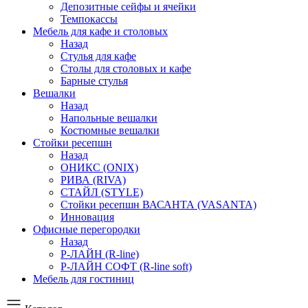
Депозитные сейфы и ячейки
Темпокассы
Мебель для кафе и столовых
Назад
Стулья для кафе
Столы для столовых и кафе
Барные стулья
Вешалки
Назад
Напольные вешалки
Костюмные вешалки
Стойки ресепшн
Назад
ОНИКС (ONIX)
РИВА (RIVA)
СТАЙЛ (STYLE)
Стойки ресепшн ВАСАНТА (VASANTA)
Инновация
Офисные перегородки
Назад
Р-ЛАЙН (R-line)
Р-ЛАЙН СОФТ (R-line soft)
Мебель для гостиниц