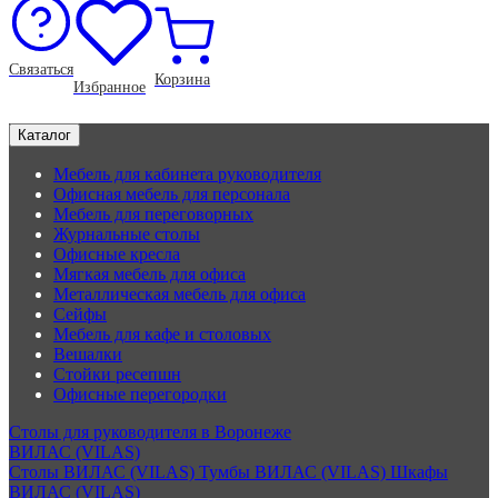
Связаться
Корзина
Избранное
Каталог
Мебель для кабинета руководителя
Офисная мебель для персонала
Мебель для переговорных
Журнальные столы
Офисные кресла
Мягкая мебель для офиса
Металлическая мебель для офиса
Сейфы
Мебель для кафе и столовых
Вешалки
Стойки ресепшн
Офисные перегородки
Столы для руководителя в Воронеже
ВИЛАС (VILAS)
Столы ВИЛАС (VILAS)
Тумбы ВИЛАС (VILAS)
Шкафы
ВИЛАС (VILAS)