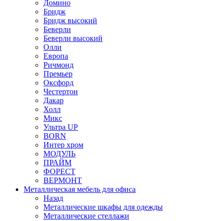
Домино
Бридж
Бридж высокий
Беверли
Беверли высокий
Олли
Европа
Ричмонд
Премьер
Оксфорд
Честертон
Дакар
Холл
Микс
Ультра UP
BORN
Интер хром
МОДУЛЬ
ПРАЙМ
ФОРЕСТ
ВЕРМОНТ
Металлическая мебель для офиса
Назад
Металлические шкафы для одежды
Металлические стеллажи