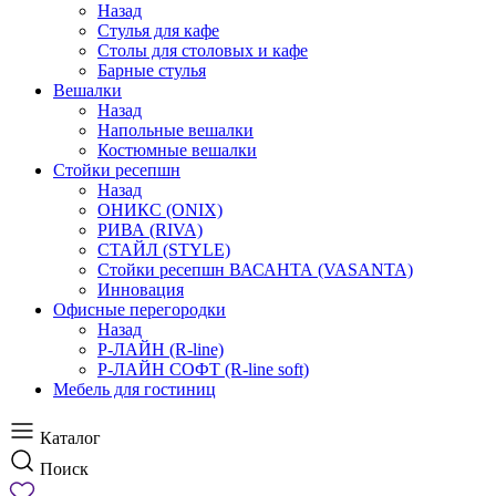
Назад
Стулья для кафе
Столы для столовых и кафе
Барные стулья
Вешалки
Назад
Напольные вешалки
Костюмные вешалки
Стойки ресепшн
Назад
ОНИКС (ONIX)
РИВА (RIVA)
СТАЙЛ (STYLE)
Стойки ресепшн ВАСАНТА (VASANTA)
Инновация
Офисные перегородки
Назад
Р-ЛАЙН (R-line)
Р-ЛАЙН СОФТ (R-line soft)
Мебель для гостиниц
Каталог
Поиск