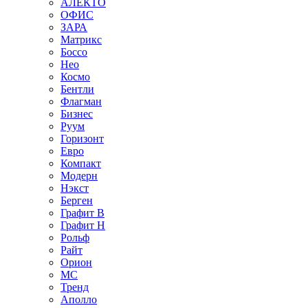
АЛЕКТО
ОФИС
ЗАРА
Матрикс
Боссо
Нео
Космо
Бентли
Флагман
Бизнес
Руум
Горизонт
Евро
Компакт
Модерн
Нэкст
Берген
Графит В
Графит Н
Рольф
Райт
Орион
МС
Тренд
Аполло