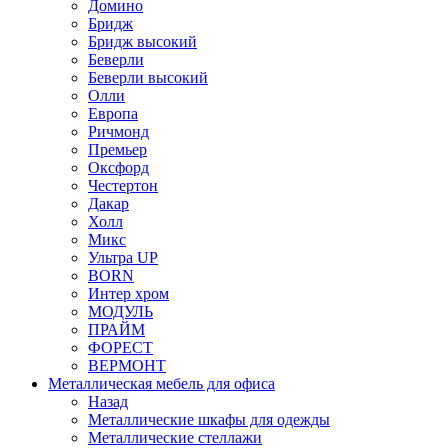
Домино
Бридж
Бридж высокий
Беверли
Беверли высокий
Олли
Европа
Ричмонд
Премьер
Оксфорд
Честертон
Дакар
Холл
Микс
Ультра UP
BORN
Интер хром
МОДУЛЬ
ПРАЙМ
ФОРЕСТ
ВЕРМОНТ
Металлическая мебель для офиса
Назад
Металлические шкафы для одежды
Металлические стеллажи