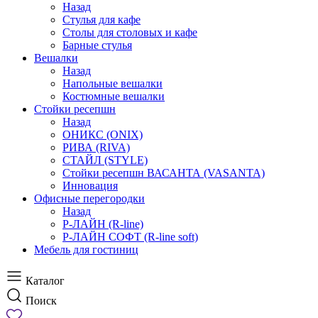
Назад
Стулья для кафе
Столы для столовых и кафе
Барные стулья
Вешалки
Назад
Напольные вешалки
Костюмные вешалки
Стойки ресепшн
Назад
ОНИКС (ONIX)
РИВА (RIVA)
СТАЙЛ (STYLE)
Стойки ресепшн ВАСАНТА (VASANTA)
Инновация
Офисные перегородки
Назад
Р-ЛАЙН (R-line)
Р-ЛАЙН СОФТ (R-line soft)
Мебель для гостиниц
Каталог
Поиск