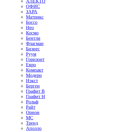
АЛЕКТО
ОФИС
ЗАРА
Матрикс
Боссо
Нео
Космо
Бентли
Флагман
Бизнес
Руум
Горизонт
Евро
Компакт
Модерн
Нэкст
Берген
Графит В
Графит Н
Рольф
Райт
Орион
МС
Тренд
Аполло