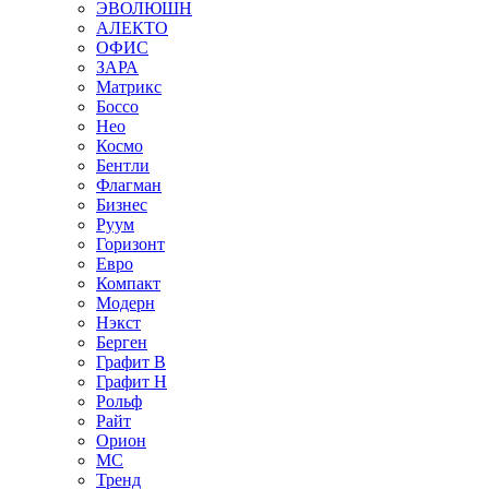
ЭВОЛЮШН
АЛЕКТО
ОФИС
ЗАРА
Матрикс
Боссо
Нео
Космо
Бентли
Флагман
Бизнес
Руум
Горизонт
Евро
Компакт
Модерн
Нэкст
Берген
Графит В
Графит Н
Рольф
Райт
Орион
МС
Тренд