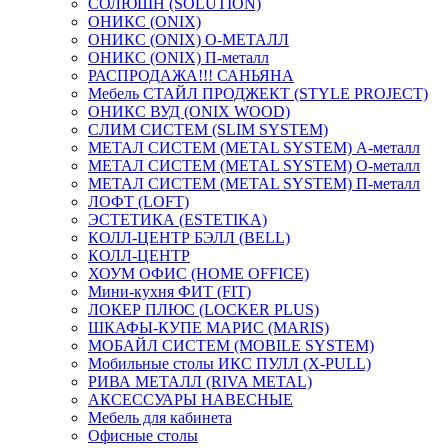
СОЛЮШН (SOLUTION)
ОНИКС (ONIX)
ОНИКС (ONIX) O-МЕТАЛЛ
ОНИКС (ONIX) П-металл
РАСПРОДАЖА!!! САНЬЯНА
Мебель СТАЙЛ ПРОДЖЕКТ (STYLE PROJECT)
ОНИКС ВУД (ONIX WOOD)
СЛИМ СИСТЕМ (SLIM SYSTEM)
МЕТАЛ СИСТЕМ (METAL SYSTEM) А-металл
МЕТАЛ СИСТЕМ (METAL SYSTEM) О-металл
МЕТАЛ СИСТЕМ (METAL SYSTEM) П-металл
ЛОФТ (LOFT)
ЭСТЕТИКА (ESTETIKA)
КОЛЛ-ЦЕНТР БЭЛЛ (BELL)
КОЛЛ-ЦЕНТР
ХОУМ ОФИС (HOME OFFICE)
Мини-кухня ФИТ (FIT)
ЛОКЕР ПЛЮС (LOCKER PLUS)
ШКАФЫ-КУПЕ МАРИС (MARIS)
МОБАЙЛ СИСТЕМ (MOBILE SYSTEM)
Мобильные столы ИКС ПУЛЛ (X-PULL)
РИВА МЕТАЛЛ (RIVA METAL)
АКСЕССУАРЫ НАВЕСНЫЕ
Мебель для кабинета
Офисные столы