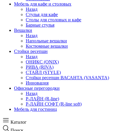
Мебель для кафе и столовых
Назад
Стулья для кафе
Столы для столовых и кафе
Барные стулья
Вешалки
Назад
Напольные вешалки
Костюмные вешалки
Стойки ресепшн
Назад
ОНИКС (ONIX)
РИВА (RIVA)
СТАЙЛ (STYLE)
Стойки ресепшн ВАСАНТА (VASANTA)
Инновация
Офисные перегородки
Назад
Р-ЛАЙН (R-line)
Р-ЛАЙН СОФТ (R-line soft)
Мебель для гостиниц
Каталог
Поиск