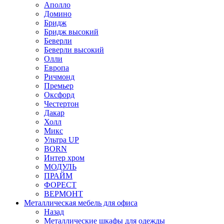
Аполло
Домино
Бридж
Бридж высокий
Беверли
Беверли высокий
Олли
Европа
Ричмонд
Премьер
Оксфорд
Честертон
Дакар
Холл
Микс
Ультра UP
BORN
Интер хром
МОДУЛЬ
ПРАЙМ
ФОРЕСТ
ВЕРМОНТ
Металлическая мебель для офиса
Назад
Металлические шкафы для одежды