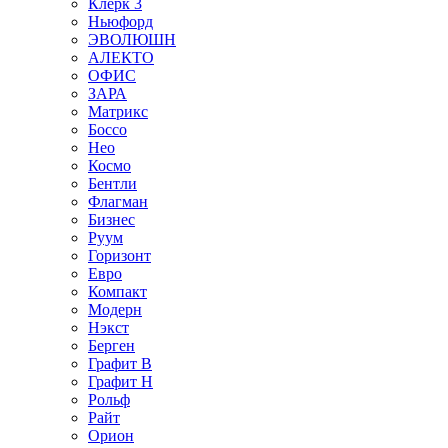
Клерк 3
Ньюфорд
ЭВОЛЮШН
АЛЕКТО
ОФИС
ЗАРА
Матрикс
Боссо
Нео
Космо
Бентли
Флагман
Бизнес
Руум
Горизонт
Евро
Компакт
Модерн
Нэкст
Берген
Графит В
Графит Н
Рольф
Райт
Орион