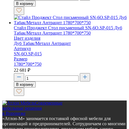
В корзину
Стайл Проджект Стол письменный SN-6O.SP-015 Дуб
Табак/Металл Антрацит 1780*700*750
Цвет изделия
Дуб Табак/Металл Антрацит
Артикул
SN-6O.SP-015
Размер
1780*700*750
22 681
₽
В корзину
Современные
мебельные решения
в Воронеже
«Атлон-М» занимается поставкой офисной мебели для
организаций и предпринимателей. Сотрудничаем со многими
крупными производителями, предлагаем мебель самого