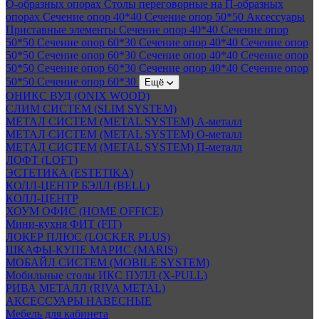
О-образных опорах
Столы переговорные на П-образных
опорах
Сечение опор 40*40
Сечение опор 50*50
Аксессуары
Приставные элементы
Сечение опор 40*40
Сечение опор
50*50
Сечение опор 60*30
Сечение опор 40*40
Сечение опор
50*50
Сечение опор 60*30
Сечение опор 40*40
Сечение опор
50*50
Сечение опор 60*30
Сечение опор 40*40
Сечение опор
50*50
Сечение опор 60*30
Ещё
ОНИКС ВУД (ONIX WOOD)
СЛИМ СИСТЕМ (SLIM SYSTEM)
МЕТАЛ СИСТЕМ (METAL SYSTEM) А-металл
МЕТАЛ СИСТЕМ (METAL SYSTEM) О-металл
МЕТАЛ СИСТЕМ (METAL SYSTEM) П-металл
ЛОФТ (LOFT)
ЭСТЕТИКА (ESTETIKA)
КОЛЛ-ЦЕНТР БЭЛЛ (BELL)
КОЛЛ-ЦЕНТР
ХОУМ ОФИС (HOME OFFICE)
Мини-кухня ФИТ (FIT)
ЛОКЕР ПЛЮС (LOCKER PLUS)
ШКАФЫ-КУПЕ МАРИС (MARIS)
МОБАЙЛ СИСТЕМ (MOBILE SYSTEM)
Мобильные столы ИКС ПУЛЛ (X-PULL)
РИВА МЕТАЛЛ (RIVA METAL)
АКСЕССУАРЫ НАВЕСНЫЕ
Мебель для кабинета