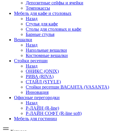
Депозитные сейфы и ячейки
Темпокассы
Мебель для кафе и столовых
Назад
Стулья для кафе
Столы для столовых и кафе
Барные стулья
Вешалки
Назад
Напольные вешалки
Костюмные вешалки
Стойки ресепшн
Назад
ОНИКС (ONIX)
РИВА (RIVA)
СТАЙЛ (STYLE)
Стойки ресепшн ВАСАНТА (VASANTA)
Инновация
Офисные перегородки
Назад
Р-ЛАЙН (R-line)
Р-ЛАЙН СОФТ (R-line soft)
Мебель для гостиниц