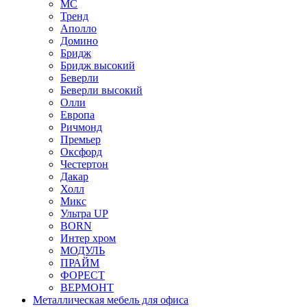
МС
Тренд
Аполло
Домино
Бридж
Бридж высокий
Беверли
Беверли высокий
Олли
Европа
Ричмонд
Премьер
Оксфорд
Честертон
Дакар
Холл
Микс
Ультра UP
BORN
Интер хром
МОДУЛЬ
ПРАЙМ
ФОРЕСТ
ВЕРМОНТ
Металлическая мебель для офиса