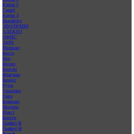
Клерк 5
Смарт
Клерк 3
Ньюфорд
ЭВОЛЮШН
АЛЕКТО
ОФИС
ЗАРА
Матрикс
Боссо
Нео
Космо
Бентли
Флагман
Бизнес
Руум
Горизонт
Евро
Компакт
Модерн
Нэкст
Берген
Графит В
Графит Н
Рольф