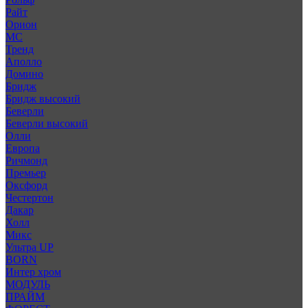
Райт
Орион
МС
Тренд
Аполло
Домино
Бридж
Бридж высокий
Беверли
Беверли высокий
Олли
Европа
Ричмонд
Премьер
Оксфорд
Честертон
Дакар
Холл
Микс
Ультра UP
BORN
Интер хром
МОДУЛЬ
ПРАЙМ