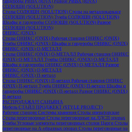
гардеробы РИВА (RIVA)
Разное РИВА (RIVA)
СОЛЮШН (SOLUTION)
Столы СОЛЮШН (SOLUTION)
Столы на металлокаркасе
СОЛЮШН (SOLUTION)
Тумба СОЛЮШН (SOLUTION)
Шкафы и гардеробы СОЛЮШН (SOLUTION)
Разное
СОЛЮШН (SOLUTION)
ОНИКС (ONIX)
Столы ОНИКС (ONIX)
Рабочая станция ОНИКС (ONIX)
Тумбы ОНИКС (ONIX)
Шкафы и гардеробы ОНИКС (ONIX)
ОНИКС (ONIX) O-МЕТАЛЛ
Столы ОНИКС (ONIX) O-МЕТАЛЛ
Рабочая станция ОНИКС
(ONIX) O-МЕТАЛЛ
Тумбы ОНИКС (ONIX) O-МЕТАЛЛ
Шкафы и гардеробы ОНИКС (ONIX) O-МЕТАЛЛ
Разное
ОНИКС (ONIX) O-МЕТАЛЛ
ОНИКС (ONIX) П-металл
Столы ОНИКС (ONIX) П-металл
Рабочая станция ОНИКС
(ONIX) П-металл
Тумба ОНИКС (ONIX) П-металл
Шкафы и
гардеробы ОНИКС (ONIX) П-металл
Разное ОНИКС (ONIX)
П-металл
РАСПРОДАЖА!!! САНЬЯНА
Мебель СТАЙЛ ПРОДЖЕКТ (STYLE PROJECT)
Рабочие станции
Системы хранения
Столы операторские
Столы переговорные
Столы переговорные на ЛДСП опорах
Тумбы
Угловые элементы переговорных столов
Царги
Столы
переговорные на А-образных опорах
Столы переговорные на