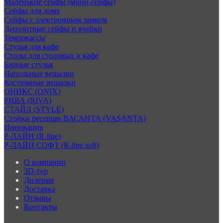
Маленькие сейфы (мини-сейфы)
Сейфы для дома
Сейфы с электронным замком
Депозитные сейфы и ячейки
Темпокассы
Стулья для кафе
Столы для столовых и кафе
Барные стулья
Напольные вешалки
Костюмные вешалки
ОНИКС (ONIX)
РИВА (RIVA)
СТАЙЛ (STYLE)
Стойки ресепшн ВАСАНТА (VASANTA)
Инновация
Р-ЛАЙН (R-line)
Р-ЛАЙН СОФТ (R-line soft)
О компании
3D-тур
Дилерам
Доставка
Отзывы
Контакты