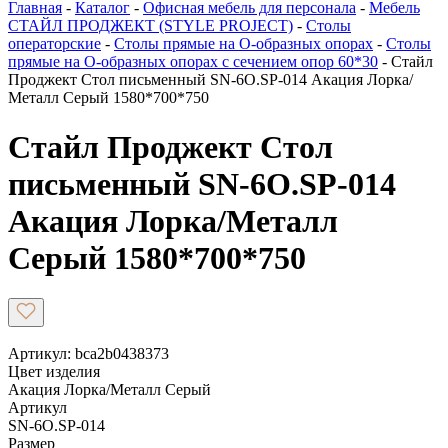
Главная
-
Каталог
-
Офисная мебель для персонала
-
Мебель
СТАЙЛ ПРОДЖЕКТ (STYLE PROJECT)
-
Столы
операторские
-
Столы прямые на О-образных опорах
-
Столы
прямые на О-образных опорах с сечением опор 60*30
-
Стайл
Проджект Стол письменный SN-6O.SP-014 Акация Лорка/
Металл Серый 1580*700*750
Стайл Проджект Стол
письменный SN-6O.SP-014
Акация Лорка/Металл
Серый 1580*700*750
Артикул: bca2b0438373
Цвет изделия
Акация Лорка/Металл Серый
Артикул
SN-6O.SP-014
Размер