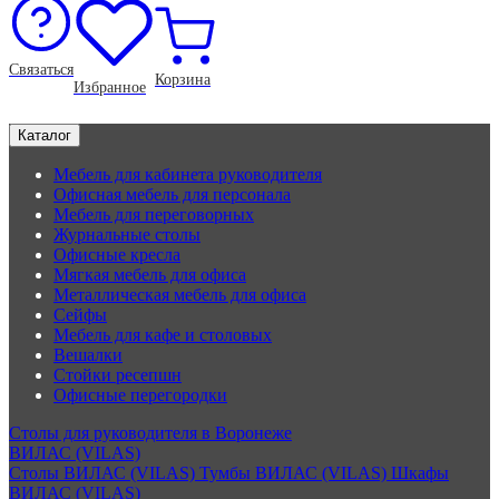
Связаться
Корзина
Избранное
Каталог
Мебель для кабинета руководителя
Офисная мебель для персонала
Мебель для переговорных
Журнальные столы
Офисные кресла
Мягкая мебель для офиса
Металлическая мебель для офиса
Сейфы
Мебель для кафе и столовых
Вешалки
Стойки ресепшн
Офисные перегородки
Столы для руководителя в Воронеже
ВИЛАС (VILAS)
Столы ВИЛАС (VILAS)
Тумбы ВИЛАС (VILAS)
Шкафы
ВИЛАС (VILAS)