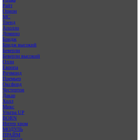
Райт
Орион
МС
Тренд
Аполло
Домино
Бридж
Бридж высокий
Беверли
Беверли высокий
Олли
Европа
Ричмонд
Премьер
Оксфорд
Честертон
Дакар
Холл
Микс
Ультра UP
BORN
Интер хром
МОДУЛЬ
ПРАЙМ