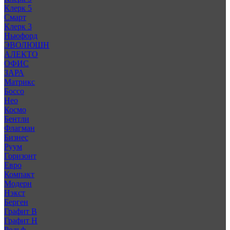
Клерк 5
Смарт
Клерк 3
Ньюфорд
ЭВОЛЮШН
АЛЕКТО
ОФИС
ЗАРА
Матрикс
Боссо
Нео
Космо
Бентли
Флагман
Бизнес
Руум
Горизонт
Евро
Компакт
Модерн
Нэкст
Берген
Графит В
Графит Н
Рольф