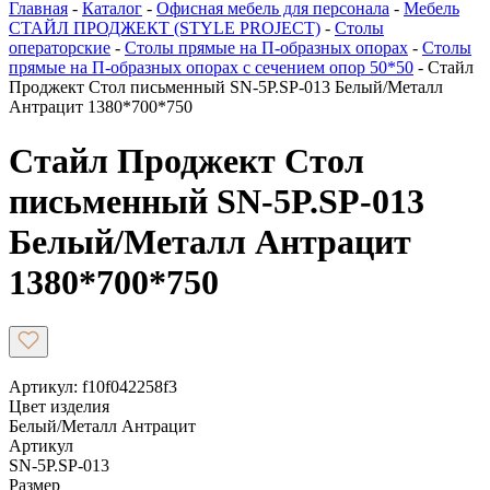
Главная
-
Каталог
-
Офисная мебель для персонала
-
Мебель
СТАЙЛ ПРОДЖЕКТ (STYLE PROJECT)
-
Столы
операторские
-
Столы прямые на П-образных опорах
-
Столы
прямые на П-образных опорах с сечением опор 50*50
-
Стайл
Проджект Стол письменный SN-5P.SP-013 Белый/Металл
Антрацит 1380*700*750
Стайл Проджект Стол
письменный SN-5P.SP-013
Белый/Металл Антрацит
1380*700*750
Артикул: f10f042258f3
Цвет изделия
Белый/Металл Антрацит
Артикул
SN-5P.SP-013
Размер