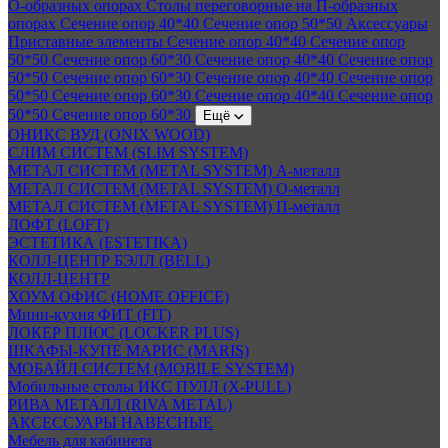
О-образных опорах
Столы переговорные на П-образных
опорах
Сечение опор 40*40
Сечение опор 50*50
Аксессуары
Приставные элементы
Сечение опор 40*40
Сечение опор
50*50
Сечение опор 60*30
Сечение опор 40*40
Сечение опор
50*50
Сечение опор 60*30
Сечение опор 40*40
Сечение опор
50*50
Сечение опор 60*30
Сечение опор 40*40
Сечение опор
50*50
Сечение опор 60*30
Ещё
ОНИКС ВУД (ONIX WOOD)
СЛИМ СИСТЕМ (SLIM SYSTEM)
МЕТАЛ СИСТЕМ (METAL SYSTEM) А-металл
МЕТАЛ СИСТЕМ (METAL SYSTEM) О-металл
МЕТАЛ СИСТЕМ (METAL SYSTEM) П-металл
ЛОФТ (LOFT)
ЭСТЕТИКА (ESTETIKA)
КОЛЛ-ЦЕНТР БЭЛЛ (BELL)
КОЛЛ-ЦЕНТР
ХОУМ ОФИС (HOME OFFICE)
Мини-кухня ФИТ (FIT)
ЛОКЕР ПЛЮС (LOCKER PLUS)
ШКАФЫ-КУПЕ МАРИС (MARIS)
МОБАЙЛ СИСТЕМ (MOBILE SYSTEM)
Мобильные столы ИКС ПУЛЛ (X-PULL)
РИВА МЕТАЛЛ (RIVA METAL)
АКСЕССУАРЫ НАВЕСНЫЕ
Мебель для кабинета