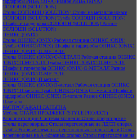
гардеробы РИВА (RIVA)
Разное РИВА (RIVA)
СОЛЮШН (SOLUTION)
Столы СОЛЮШН (SOLUTION)
Столы на металлокаркасе
СОЛЮШН (SOLUTION)
Тумба СОЛЮШН (SOLUTION)
Шкафы и гардеробы СОЛЮШН (SOLUTION)
Разное
СОЛЮШН (SOLUTION)
ОНИКС (ONIX)
Столы ОНИКС (ONIX)
Рабочая станция ОНИКС (ONIX)
Тумбы ОНИКС (ONIX)
Шкафы и гардеробы ОНИКС (ONIX)
ОНИКС (ONIX) O-МЕТАЛЛ
Столы ОНИКС (ONIX) O-МЕТАЛЛ
Рабочая станция ОНИКС
(ONIX) O-МЕТАЛЛ
Тумбы ОНИКС (ONIX) O-МЕТАЛЛ
Шкафы и гардеробы ОНИКС (ONIX) O-МЕТАЛЛ
Разное
ОНИКС (ONIX) O-МЕТАЛЛ
ОНИКС (ONIX) П-металл
Столы ОНИКС (ONIX) П-металл
Рабочая станция ОНИКС
(ONIX) П-металл
Тумба ОНИКС (ONIX) П-металл
Шкафы и
гардеробы ОНИКС (ONIX) П-металл
Разное ОНИКС (ONIX)
П-металл
РАСПРОДАЖА!!! САНЬЯНА
Мебель СТАЙЛ ПРОДЖЕКТ (STYLE PROJECT)
Рабочие станции
Системы хранения
Столы операторские
Столы переговорные
Столы переговорные на ЛДСП опорах
Тумбы
Угловые элементы переговорных столов
Царги
Столы
переговорные на А-образных опорах
Столы переговорные на