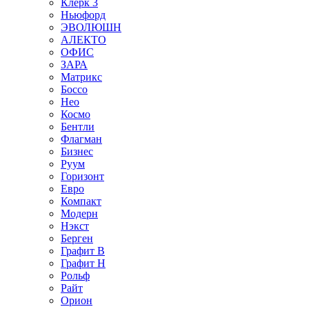
Клерк 3
Ньюфорд
ЭВОЛЮШН
АЛЕКТО
ОФИС
ЗАРА
Матрикс
Боссо
Нео
Космо
Бентли
Флагман
Бизнес
Руум
Горизонт
Евро
Компакт
Модерн
Нэкст
Берген
Графит В
Графит Н
Рольф
Райт
Орион