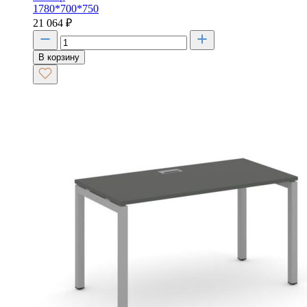
1780*700*750
21 064
₽
В корзину