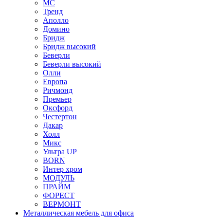
МС
Тренд
Аполло
Домино
Бридж
Бридж высокий
Беверли
Беверли высокий
Олли
Европа
Ричмонд
Премьер
Оксфорд
Честертон
Дакар
Холл
Микс
Ультра UP
BORN
Интер хром
МОДУЛЬ
ПРАЙМ
ФОРЕСТ
ВЕРМОНТ
Металлическая мебель для офиса