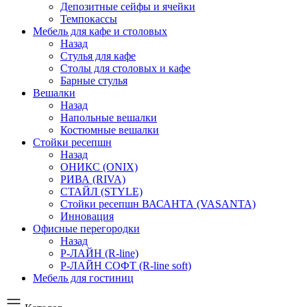
Депозитные сейфы и ячейки
Темпокассы
Мебель для кафе и столовых
Назад
Стулья для кафе
Столы для столовых и кафе
Барные стулья
Вешалки
Назад
Напольные вешалки
Костюмные вешалки
Стойки ресепшн
Назад
ОНИКС (ONIX)
РИВА (RIVA)
СТАЙЛ (STYLE)
Стойки ресепшн ВАСАНТА (VASANTA)
Инновация
Офисные перегородки
Назад
Р-ЛАЙН (R-line)
Р-ЛАЙН СОФТ (R-line soft)
Мебель для гостиниц