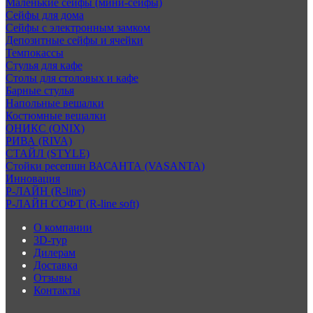
Маленькие сейфы (мини-сейфы)
Сейфы для дома
Сейфы с электронным замком
Депозитные сейфы и ячейки
Темпокассы
Стулья для кафе
Столы для столовых и кафе
Барные стулья
Напольные вешалки
Костюмные вешалки
ОНИКС (ONIX)
РИВА (RIVA)
СТАЙЛ (STYLE)
Стойки ресепшн ВАСАНТА (VASANTA)
Инновация
Р-ЛАЙН (R-line)
Р-ЛАЙН СОФТ (R-line soft)
О компании
3D-тур
Дилерам
Доставка
Отзывы
Контакты