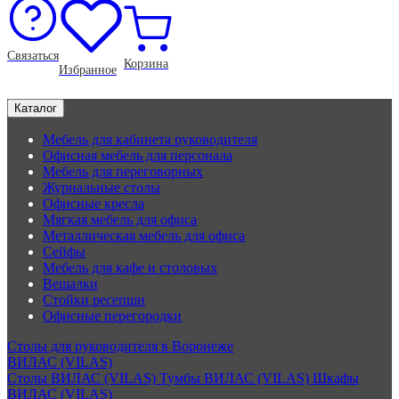
Связаться
Корзина
Избранное
Каталог
Мебель для кабинета руководителя
Офисная мебель для персонала
Мебель для переговорных
Журнальные столы
Офисные кресла
Мягкая мебель для офиса
Металлическая мебель для офиса
Сейфы
Мебель для кафе и столовых
Вешалки
Стойки ресепшн
Офисные перегородки
Столы для руководителя в Воронеже
ВИЛАС (VILAS)
Столы ВИЛАС (VILAS)
Тумбы ВИЛАС (VILAS)
Шкафы
ВИЛАС (VILAS)