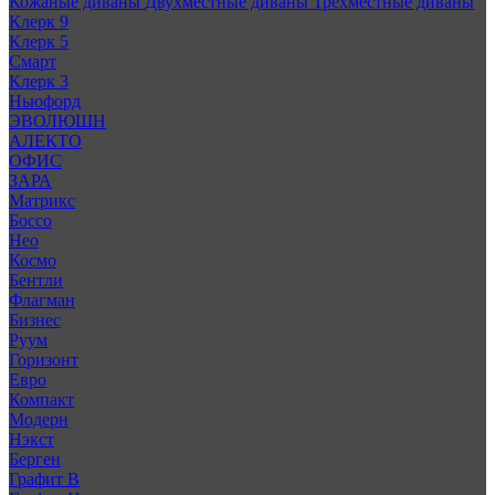
Кожаные диваны
Двухместные диваны
Трехместные диваны
Клерк 9
Клерк 5
Смарт
Клерк 3
Ньюфорд
ЭВОЛЮШН
АЛЕКТО
ОФИС
ЗАРА
Матрикс
Боссо
Нео
Космо
Бентли
Флагман
Бизнес
Руум
Горизонт
Евро
Компакт
Модерн
Нэкст
Берген
Графит В