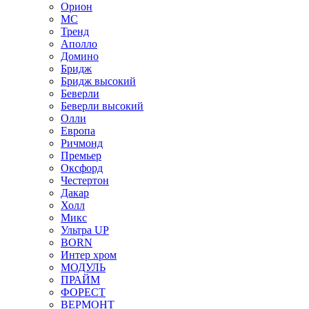
Орион
МС
Тренд
Аполло
Домино
Бридж
Бридж высокий
Беверли
Беверли высокий
Олли
Европа
Ричмонд
Премьер
Оксфорд
Честертон
Дакар
Холл
Микс
Ультра UP
BORN
Интер хром
МОДУЛЬ
ПРАЙМ
ФОРЕСТ
ВЕРМОНТ