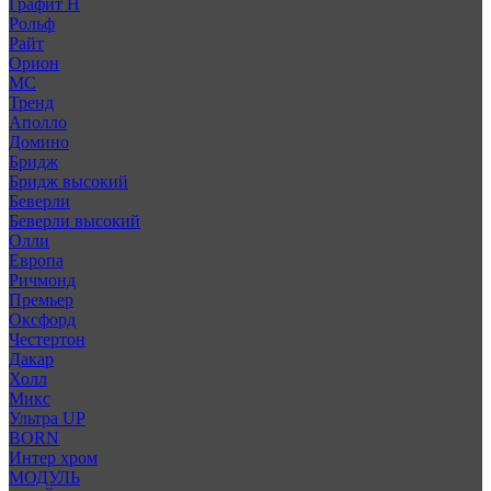
Графит Н
Рольф
Райт
Орион
МС
Тренд
Аполло
Домино
Бридж
Бридж высокий
Беверли
Беверли высокий
Олли
Европа
Ричмонд
Премьер
Оксфорд
Честертон
Дакар
Холл
Микс
Ультра UP
BORN
Интер хром
МОДУЛЬ