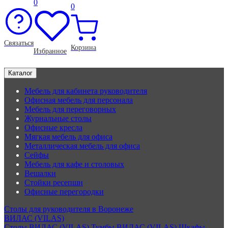
0
0
Связаться
Корзина
Избранное
Каталог
Мебель для кабинета руководителя
Офисная мебель для персонала
Мебель для переговорных
Журнальные столы
Офисные кресла
Мягкая мебель для офиса
Металлическая мебель для офиса
Сейфы
Мебель для кафе и столовых
Вешалки
Стойки ресепшн
Офисные перегородки
Столы для руководителя в Воронеже
ВИЛАС (VILAS)
Столы ВИЛАС (VILAS)
Тумбы ВИЛАС (VILAS)
Шкафы