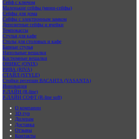
Сейф с ключом
Маленькие сейфы (мини-сейфы)
Сейфы для дома
Сейфы с электронным замком
Депозитные сейфы и ячейки
Темпокассы
Стулья для кафе
Столы для столовых и кафе
Барные стулья
Напольные вешалки
Костюмные вешалки
ОНИКС (ONIX)
РИВА (RIVA)
СТАЙЛ (STYLE)
Стойки ресепшн ВАСАНТА (VASANTA)
Инновация
Р-ЛАЙН (R-line)
Р-ЛАЙН СОФТ (R-line soft)
О компании
3D-тур
Дилерам
Доставка
Отзывы
Контакты