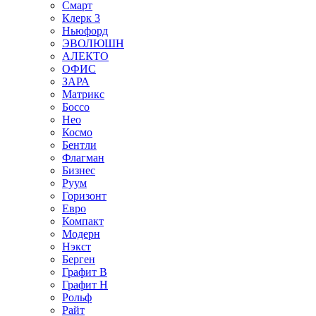
Смарт
Клерк 3
Ньюфорд
ЭВОЛЮШН
АЛЕКТО
ОФИС
ЗАРА
Матрикс
Боссо
Нео
Космо
Бентли
Флагман
Бизнес
Руум
Горизонт
Евро
Компакт
Модерн
Нэкст
Берген
Графит В
Графит Н
Рольф
Райт