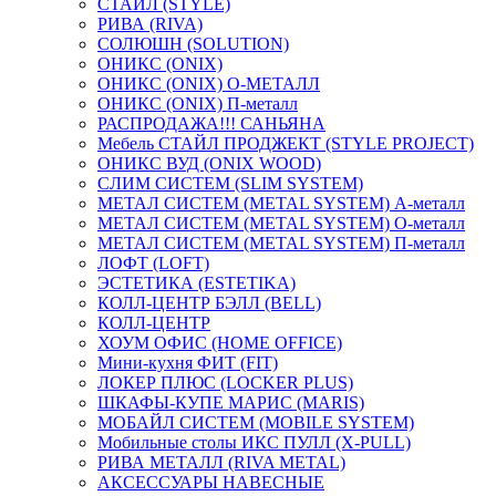
СТАЙЛ (STYLE)
РИВА (RIVA)
СОЛЮШН (SOLUTION)
ОНИКС (ONIX)
ОНИКС (ONIX) O-МЕТАЛЛ
ОНИКС (ONIX) П-металл
РАСПРОДАЖА!!! САНЬЯНА
Мебель СТАЙЛ ПРОДЖЕКТ (STYLE PROJECT)
ОНИКС ВУД (ONIX WOOD)
СЛИМ СИСТЕМ (SLIM SYSTEM)
МЕТАЛ СИСТЕМ (METAL SYSTEM) А-металл
МЕТАЛ СИСТЕМ (METAL SYSTEM) О-металл
МЕТАЛ СИСТЕМ (METAL SYSTEM) П-металл
ЛОФТ (LOFT)
ЭСТЕТИКА (ESTETIKA)
КОЛЛ-ЦЕНТР БЭЛЛ (BELL)
КОЛЛ-ЦЕНТР
ХОУМ ОФИС (HOME OFFICE)
Мини-кухня ФИТ (FIT)
ЛОКЕР ПЛЮС (LOCKER PLUS)
ШКАФЫ-КУПЕ МАРИС (MARIS)
МОБАЙЛ СИСТЕМ (MOBILE SYSTEM)
Мобильные столы ИКС ПУЛЛ (X-PULL)
РИВА МЕТАЛЛ (RIVA METAL)
АКСЕССУАРЫ НАВЕСНЫЕ