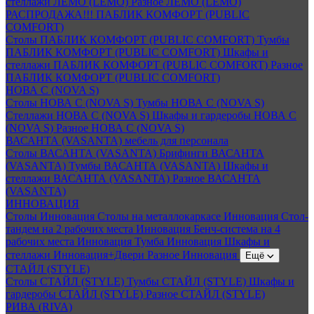
стеллажи ЛЕМО (LEMO)
Разное ЛЕМО (LEMO)
РАСПРОДАЖА!!! ПАБЛИК КОМФОРТ (PUBLIC
COMFORT)
Столы ПАБЛИК КОМФОРТ (PUBLIC COMFORT)
Тумбы
ПАБЛИК КОМФОРТ (PUBLIC COMFORT)
Шкафы и
стеллажи ПАБЛИК КОМФОРТ (PUBLIC COMFORT)
Разное
ПАБЛИК КОМФОРТ (PUBLIC COMFORT)
НОВА С (NOVA S)
Столы НОВА С (NOVA S)
Тумбы НОВА С (NOVA S)
Стеллажи НОВА С (NOVA S)
Шкафы и гардеробы НОВА С
(NOVA S)
Разное НОВА С (NOVA S)
ВАСАНТА (VASANTA) мебель для персонала
Столы ВАСАНТА (VASANTA)
Брифинги ВАСАНТА
(VASANTA)
Тумбы ВАСАНТА (VASANTA)
Шкафы и
стеллажи ВАСАНТА (VASANTA)
Разное ВАСАНТА
(VASANTA)
ИННОВАЦИЯ
Столы Инновация
Столы на металлокаркасе Инновация
Стол-
тандем на 2 рабочих места Инновация
Бенч-система на 4
рабочих места Инновация
Тумба Инновация
Шкафы и
стеллажи Инновация+Двери
Разное Инновация
Ещё
СТАЙЛ (STYLE)
Столы СТАЙЛ (STYLE)
Тумбы СТАЙЛ (STYLE)
Шкафы и
гардеробы СТАЙЛ (STYLE)
Разное СТАЙЛ (STYLE)
РИВА (RIVA)