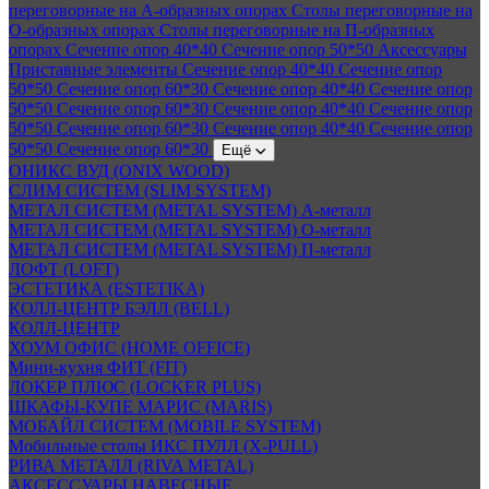
переговорные на А-образных опорах
Столы переговорные на
О-образных опорах
Столы переговорные на П-образных
опорах
Сечение опор 40*40
Сечение опор 50*50
Аксессуары
Приставные элементы
Сечение опор 40*40
Сечение опор
50*50
Сечение опор 60*30
Сечение опор 40*40
Сечение опор
50*50
Сечение опор 60*30
Сечение опор 40*40
Сечение опор
50*50
Сечение опор 60*30
Сечение опор 40*40
Сечение опор
50*50
Сечение опор 60*30
Ещё
ОНИКС ВУД (ONIX WOOD)
СЛИМ СИСТЕМ (SLIM SYSTEM)
МЕТАЛ СИСТЕМ (METAL SYSTEM) А-металл
МЕТАЛ СИСТЕМ (METAL SYSTEM) О-металл
МЕТАЛ СИСТЕМ (METAL SYSTEM) П-металл
ЛОФТ (LOFT)
ЭСТЕТИКА (ESTETIKA)
КОЛЛ-ЦЕНТР БЭЛЛ (BELL)
КОЛЛ-ЦЕНТР
ХОУМ ОФИС (HOME OFFICE)
Мини-кухня ФИТ (FIT)
ЛОКЕР ПЛЮС (LOCKER PLUS)
ШКАФЫ-КУПЕ МАРИС (MARIS)
МОБАЙЛ СИСТЕМ (MOBILE SYSTEM)
Мобильные столы ИКС ПУЛЛ (X-PULL)
РИВА МЕТАЛЛ (RIVA METAL)
АКСЕССУАРЫ НАВЕСНЫЕ