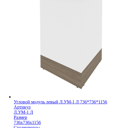
Угловой модуль левый Л.УМ-1 Л 736*736*1156
Артикул
Л.УМ-1 Л
Размер
736х736х1156
Столешницы