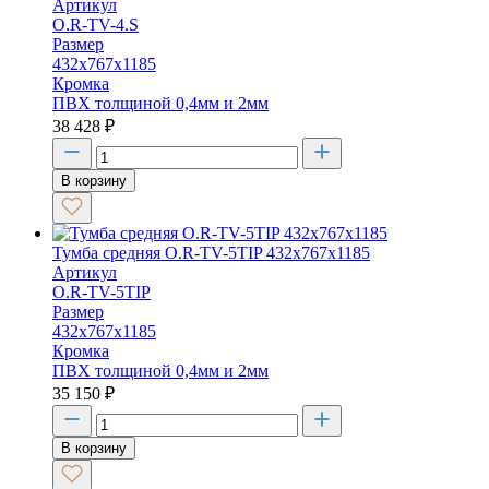
Артикул
O.R-TV-4.S
Размер
432х767х1185
Кромка
ПВХ толщиной 0,4мм и 2мм
38 428
₽
В корзину
Тумба средняя O.R-TV-5TIP 432х767х1185
Артикул
O.R-TV-5TIP
Размер
432х767х1185
Кромка
ПВХ толщиной 0,4мм и 2мм
35 150
₽
В корзину