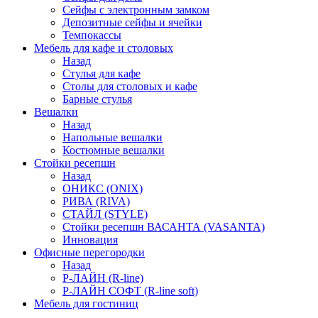
Сейфы с электронным замком
Депозитные сейфы и ячейки
Темпокассы
Мебель для кафе и столовых
Назад
Стулья для кафе
Столы для столовых и кафе
Барные стулья
Вешалки
Назад
Напольные вешалки
Костюмные вешалки
Стойки ресепшн
Назад
ОНИКС (ONIX)
РИВА (RIVA)
СТАЙЛ (STYLE)
Стойки ресепшн ВАСАНТА (VASANTA)
Инновация
Офисные перегородки
Назад
Р-ЛАЙН (R-line)
Р-ЛАЙН СОФТ (R-line soft)
Мебель для гостиниц