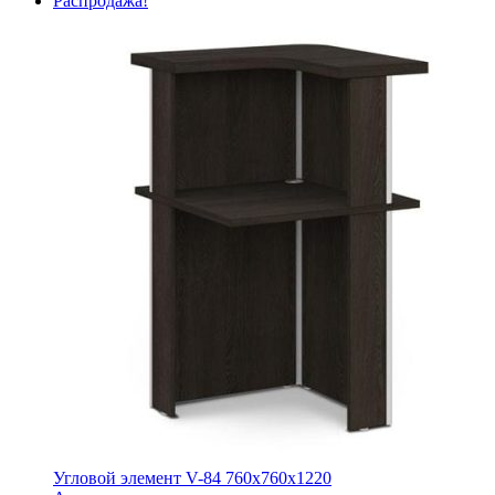
Распродажа!
Угловой элемент V-84 760х760х1220